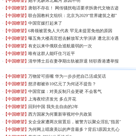
【中国瞭望】
她罕见缺席北戴河 原因不明
【中国瞭望】
唐朝不存在！ 网传骚扰电话要求拆唐代文物古迹
【中国瞭望】
联合国教科文组织：北京为2029“世界建筑之都”
【中国瞭望】
中国官媒打起来了
【中国瞭望】
6将领被罢免人大代表 罕见未提罢免他的原因
【中国瞭望】
曝五角大楼高官想去解放军大学演讲 遭北京冷遇
【中国瞭望】
有史以来中俄联合巡航最弱的一次
【中国瞭望】
唯有这群人能吓住习近平
【中国瞭望】
清华博士后在妻孕期出轨被辞退 转职香港遭举报
【中国瞭望】
万物皆可捂嘴 华为一步步把自己活成笑话
【中国瞭望】
慈济都被诈10亿元了为何还不提告？
【中国瞭望】
中国官媒：对美反制只会更硬 不会客气
【中国瞭望】
上海夜经济发光 多点开花
【中国瞭望】
回到中国 我失去自由的2年
【中国瞭望】
西方国家为何重新审视对中共政策
【中国瞭望】
女企业家遭两次留置后，被警方以聚众淫乱"指居"
【中国瞭望】
为何网上唱衰美以的声音最多？背后3原因太扎心