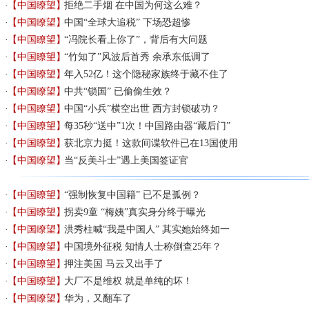
【中国瞭望】
拒绝二手烟 在中国为何这么难？
【中国瞭望】
中国“全球大追税” 下场恐超惨
【中国瞭望】
“冯院长看上你了”，背后有大问题
【中国瞭望】
“竹知了”风波后首秀 余承东低调了
【中国瞭望】
年入52亿！这个隐秘家族终于藏不住了
【中国瞭望】
中共“锁国” 已偷偷生效？
【中国瞭望】
中国“小兵”横空出世 西方封锁破功？
【中国瞭望】
每35秒“送中”1次！中国路由器“藏后门”
【中国瞭望】
获北京力挺！这款间谍软件已在13国使用
【中国瞭望】
当“反美斗士”遇上美国签证官
【中国瞭望】
“强制恢复中国籍” 已不是孤例？
【中国瞭望】
拐卖9童 “梅姨”真实身分终于曝光
【中国瞭望】
洪秀柱喊“我是中国人” 其实她始终如一
【中国瞭望】
中国境外征税 知情人士称倒查25年？
【中国瞭望】
押注美国 马云又出手了
【中国瞭望】
大厂不是维权 就是单纯的坏！
【中国瞭望】
华为，又翻车了