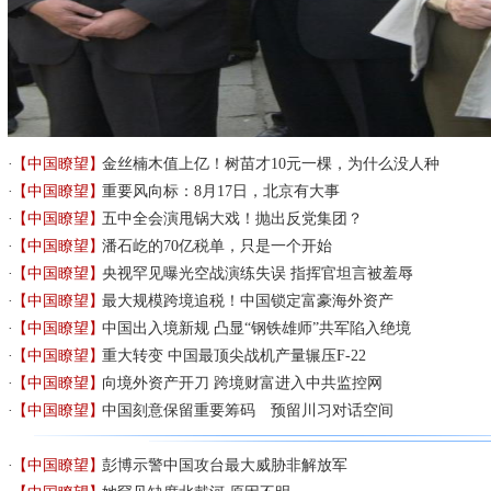
【中国瞭望】
金丝楠木值上亿！树苗才10元一棵，为什么没人种
【中国瞭望】
重要风向标：8月17日，北京有大事
【中国瞭望】
五中全会演甩锅大戏！抛出反党集团？
【中国瞭望】
潘石屹的70亿税单，只是一个开始
【中国瞭望】
央视罕见曝光空战演练失误 指挥官坦言被羞辱
【中国瞭望】
最大规模跨境追税！中国锁定富豪海外资产
【中国瞭望】
中国出入境新规 凸显“钢铁雄师”共军陷入绝境
【中国瞭望】
重大转变 中国最顶尖战机产量辗压F-22
【中国瞭望】
向境外资产开刀 跨境财富进入中共监控网
【中国瞭望】
中国刻意保留重要筹码 预留川习对话空间
【中国瞭望】
彭博示警中国攻台最大威胁非解放军