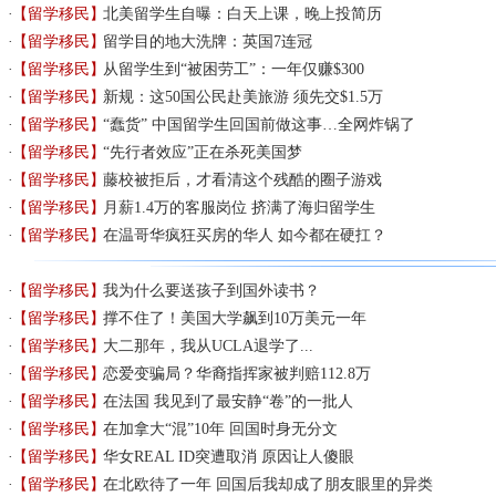
【留学移民】
北美留学生自曝：白天上课，晚上投简历
【留学移民】
留学目的地大洗牌：英国7连冠
【留学移民】
从留学生到“被困劳工”：一年仅赚$300
【留学移民】
新规：这50国公民赴美旅游 须先交$1.5万
【留学移民】
“蠢货” 中国留学生回国前做这事…全网炸锅了
【留学移民】
“先行者效应”正在杀死美国梦
【留学移民】
藤校被拒后，才看清这个残酷的圈子游戏
【留学移民】
月薪1.4万的客服岗位 挤满了海归留学生
【留学移民】
在温哥华疯狂买房的华人 如今都在硬扛？
【留学移民】
我为什么要送孩子到国外读书？
【留学移民】
撑不住了！美国大学飙到10万美元一年
【留学移民】
大二那年，我从UCLA退学了...
【留学移民】
恋爱变骗局？华裔指挥家被判赔112.8万
【留学移民】
在法国 我见到了最安静“卷”的一批人
【留学移民】
在加拿大“混”10年 回国时身无分文
【留学移民】
华女REAL ID突遭取消 原因让人傻眼
【留学移民】
在北欧待了一年 回国后我却成了朋友眼里的异类