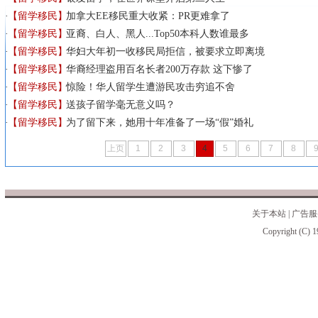
【留学移民】
加拿大EE移民重大收紧：PR更难拿了
【留学移民】
亚裔、白人、黑人...Top50本科人数谁最多
【留学移民】
华妇大年初一收移民局拒信，被要求立即离境
【留学移民】
华裔经理盗用百名长者200万存款 这下惨了
【留学移民】
惊险！华人留学生遭游民攻击穷追不舍
【留学移民】
送孩子留学毫无意义吗？
【留学移民】
为了留下来，她用十年准备了一场“假”婚礼
上页
1
2
3
4
5
6
7
8
关于本站
|
广告服
Copyright (C) 1