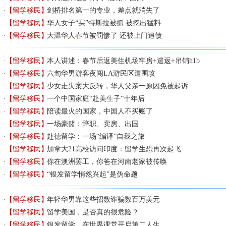
【留学移民】
剑桥排名第一的专业，差点就消失了
【留学移民】
华人女子“买”特斯拉被抓 被挖出猛料
【留学移民】
大温华人春节被罚惨了 还被上门追债
【留学移民】
本人讲述：春节后返美住机场牢房+遣返+吊销h1b
【留学移民】
六旬华男游客夜闯LA游民区遭围攻
【留学移民】
少女走失案大反转，华人父亲一原因免被起诉
【留学移民】
一个中国家庭“赴美生子”十年后
【留学移民】
陪读最火的国家，中国人不买账了
【留学移民】
一场豪赌：辞职、卖房、出国
【留学移民】
赴德留学：一场“编译”自我之旅
【留学移民】
加拿大21高校访问印度：留学生恐再次起飞
【留学移民】
你在澳洲罢工，你爸在河南老家被传唤
【留学移民】
“银发留学悄然兴起”是伪命题
【留学移民】
年轻华男靠这些招数诈骗数百万美元
【留学移民】
留学美国，是否真的很危险？
【留学移民】
银发留学，在世界课堂开启第二人生