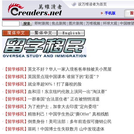
设万维读者为首页
首
手机版
即时新闻
|
焦点新闻
|
图片新闻
|
万维视频
|
环球大观
|
中国嘹
【留学移民】
英文不好？华人一家入境爸爸单独被关小黑屋
【留学移民】
英国景点现中国课本 谁留下的“彩蛋”？
【留学移民】
就业率超90%！打了藤校的脸
【留学移民】
血和泪！东京纽约伦敦上演同一出“淘汰赛”
【留学移民】
一群泰国“合法居住者” 正在被悄悄清退
【留学移民】
为了抢护士，加拿大去印度“定向委培”
【留学移民】
精致利己！中国学生热议“撕Offer” 真相残酷
【留学移民】
倒查身份！美司法部：多年前造假可撤销公民
【留学移民】
噩耗！中国博士生失联数月 山中发现遗体