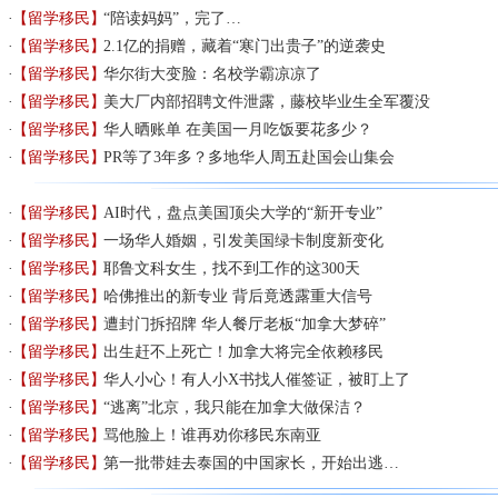
【留学移民】
“陪读妈妈”，完了…
【留学移民】
2.1亿的捐赠，藏着“寒门出贵子”的逆袭史
【留学移民】
华尔街大变脸：名校学霸凉凉了
【留学移民】
美大厂内部招聘文件泄露，藤校毕业生全军覆没
【留学移民】
华人晒账单 在美国一月吃饭要花多少？
【留学移民】
PR等了3年多？多地华人周五赴国会山集会
【留学移民】
AI时代，盘点美国顶尖大学的“新开专业”
【留学移民】
一场华人婚姻，引发美国绿卡制度新变化
【留学移民】
耶鲁文科女生，找不到工作的这300天
【留学移民】
哈佛推出的新专业 背后竟透露重大信号
【留学移民】
遭封门拆招牌 华人餐厅老板“加拿大梦碎”
【留学移民】
出生赶不上死亡！加拿大将完全依赖移民
【留学移民】
华人小心！有人小X书找人催签证，被盯上了
【留学移民】
“逃离”北京，我只能在加拿大做保洁？
【留学移民】
骂他脸上！谁再劝你移民东南亚
【留学移民】
第一批带娃去泰国的中国家长，开始出逃…