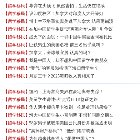
【留学移民】
导弹在头顶飞 虽然害怕，生活仍在继续
【留学移民】
设印度校区！加拿大对印度人大开绿灯
【留学移民】
博士生不堪重负离美逃至加拿大 结果更崩溃
【留学移民】
在加中国留学生提“远离海外华人圈” 引争议
【留学移民】
战火下的面试：一群中国学霸被困阿布扎比
【留学移民】
巨缺男生的美国名校 前三名出乎意料？
【留学移民】
加拿大，全球最宜居 认真的吗？
【留学移民】
我是中国人，却不想和中国留学生做朋友
【留学移民】
“受气”的客服岗挤满了海归留学生？
【留学移民】
月薪三千？2025海归收入真相来了
【留学移民】
纽约，上海富商夫妇在豪宅离奇失踪！
【留学移民】
美留学生讲述6年走通H-1B签证之路
【留学移民】
华人遇小额信用卡盗刷，拖延处理结果惨了
【留学移民】
滑大中国留学生小哥崩溃 不想和同胞交朋友
【留学移民】
58岁男子被取消美国公民身份并被驱逐出境
【留学移民】
“卖掉房产移民”？ “低价”陷阱调查
【留学移民】
为何越来越多洋人 “想做中国人”？