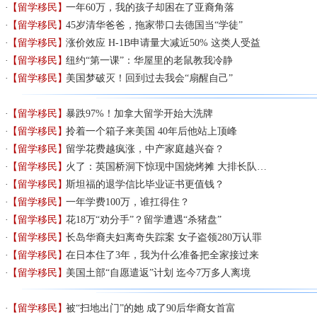
【留学移民】
一年60万，我的孩子却困在了亚裔角落
【留学移民】
45岁清华爸爸，拖家带口去德国当“学徒”
【留学移民】
涨价效应 H-1B申请量大减近50% 这类人受益
【留学移民】
纽约“第一课”：华屋里的老鼠教我冷静
【留学移民】
美国梦破灭！回到过去我会“扇醒自己”
【留学移民】
暴跌97%！加拿大留学开始大洗牌
【留学移民】
拎着一个箱子来美国 40年后他站上顶峰
【留学移民】
留学花费越疯涨，中产家庭越兴奋？
【留学移民】
火了：英国桥洞下惊现中国烧烤摊 大排长队…
【留学移民】
斯坦福的退学信比毕业证书更值钱？
【留学移民】
一年学费100万，谁扛得住？
【留学移民】
花18万“劝分手”？留学遭遇“杀猪盘”
【留学移民】
长岛华裔夫妇离奇失踪案 女子盗领280万认罪
【留学移民】
在日本住了3年，我为什么准备把全家接过来
【留学移民】
美国土部“自愿遣返”计划 迄今7万多人离境
【留学移民】
被“扫地出门”的她 成了90后华裔女首富