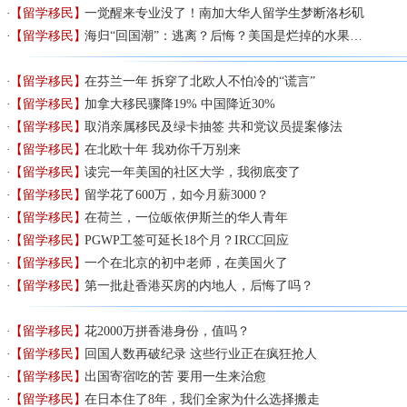
【留学移民】
一觉醒来专业没了！南加大华人留学生梦断洛杉矶
【留学移民】
海归“回国潮”：逃离？后悔？美国是烂掉的水果…
【留学移民】
在芬兰一年 拆穿了北欧人不怕冷的“谎言”
【留学移民】
加拿大移民骤降19% 中国降近30%
【留学移民】
取消亲属移民及绿卡抽签 共和党议员提案修法
【留学移民】
在北欧十年 我劝你千万别来
【留学移民】
读完一年美国的社区大学，我彻底变了
【留学移民】
留学花了600万，如今月薪3000？
【留学移民】
在荷兰，一位皈依伊斯兰的华人青年
【留学移民】
PGWP工签可延长18个月？IRCC回应
【留学移民】
一个在北京的初中老师，在美国火了
【留学移民】
第一批赴香港买房的内地人，后悔了吗？
【留学移民】
花2000万拼香港身份，值吗？
【留学移民】
回国人数再破纪录 这些行业正在疯狂抢人
【留学移民】
出国寄宿吃的苦 要用一生来治愈
【留学移民】
在日本住了8年，我们全家为什么选择搬走