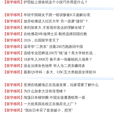
【留学移民】
护照贴上便条纸这个小技巧作用是什么？
【留学移民】
年轻中国籍女子因一错误惨被ICE递解出境
【留学移民】
放弃哈佛进入社区大学 另一逆袭“捷径”？
【留学移民】
来到加拿大 才发现对发达的理解全错了
【留学移民】
在哈佛花9年做博士后 毅然选择回国任教
【留学移民】
2026，出国留学变天了
【留学移民】
温哥华“二房东” 涉案200万跑路回中国
【留学移民】
选错专业恐葬送200万“钱”途？美大学校长说…
【留学移民】
18岁年入3000万 换不来一张藤校的入场券？
【留学移民】
游走法律灰色地带 华人当二房东赚得多
【留学移民】
最新QS学科：多大、UBC五大类稳居全球前30
【留学移民】
亚洲在线赌场正在迅速发展，玩家需要了解什么
【留学移民】
为什么加拿大没有张雪峰？
【留学移民】
闯荡日本模特圈 中国女孩遭遇暗黑一面
【留学移民】
一大批美国名校正在抛弃北上广？
【留学移民】
“我在日本买了套老破小，想哭”