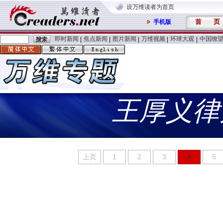
设万维读者为首页
首
页
手机版
即时新闻
焦点新闻
图片新闻
万维视频
环球大观
中国嘹
|
|
|
|
|
王厚义律
上页
1
2
3
4
5