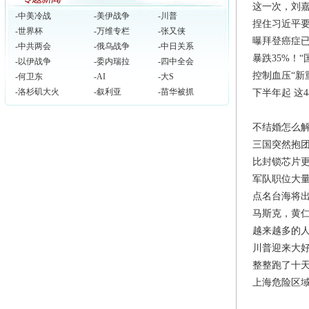
这一次，刘
-中美冷战
-美伊战争
-川普
捏住习近平要
-世界杯
-万维专栏
-张又侠
曝拜登癌症已
-中共两会
-俄乌战争
-中日关系
暴跌35%！
-以伊战争
-委内瑞拉
-四中全会
控制血压“新
-何卫东
-AI
-大S
-洛杉矶大火
-叙利亚
-苗华被抓
下半年起 这
-美国大选
-以哈战争
-巴黎奥运
不结婚怎么解
三国突然抱团
比封锁芯片更
军队职位大量
点名台海将
马斯克，黄
越来越多的人
川普迎来大
整整跑了十
上海危险区域