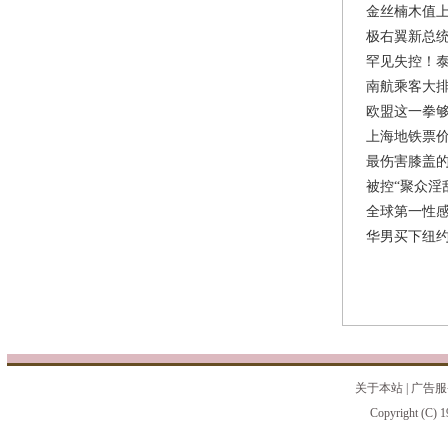
金丝楠木值上
极右翼新总统
罕见失控！
南航乘客大排
欧盟这一拳
上海地铁票价
最伤害膝盖的
被控“聚众淫
全球第一性感
华男买下纽约
关于本站
|
广告服
Copyright (C) 1