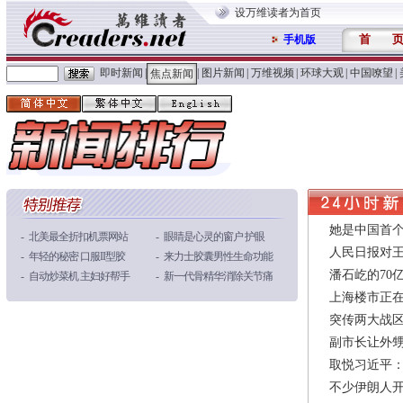
设万维读者为首页
首
手机版
即时新闻
|
|
图片新闻
|
万维视频
|
环球大观
|
中国嘹望
|
焦点新闻
她是中国首个
-
北美最全折扣机票网站
-
眼睛是心灵的窗户 护眼
人民日报对
-
年轻的秘密 口服II型胶
-
来力士胶囊男性生命功能
潘石屹的70
-
自动炒菜机 主妇好帮手
-
新一代骨精华消除关节痛
-
抗癌最佳组合劲爆低价
上海楼市正
突传两大战区
副市长让外甥
取悦习近平：
不少伊朗人