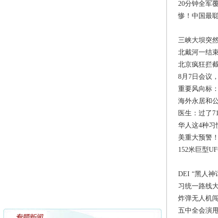
20分钟全军
惨！中国最
三峡大坝突然
北戴河一结束
北京疯狂拦截
8月7日会议
重要风向标：
海外永居和公
医生：过了7
华人这4种习
美重大预警！
152米巨型U
DEI “黑人
习统一路线
炸弹无人机闯
五中全会演