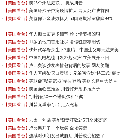
【美国看台】
美25个州法庭联手 挑战川普
【美国看台】
美国环孢子虫病疫情扩大 两人死亡成首例
【美国看台】
美签保证金成效惊人 50国逾期滞留骤降99%
【美国看台】
华人撕票案更多细节 检：情节极凶狠
【美国看台】
11岁的他们善用社群 暑假狂赚零用钱
【美国看台】
佛州代孕母亲生下3胞胎、中国生父却无法来美
【美国看台】
中国制电热毯引发27起火灾 在美展开召回
【美国看台】
卢比奥谈沙发表情包背后的故事 网友笑翻
【美国看台】
华人区绑架灭口案曝：兄弟俩策划“特工式”绑架
【美国看台】
美联储“秘密武器”罕见登场 美财长释重大信号
【美国看台】
美国面临三难题 川普打开潘多拉盒子…
【美国看台】
“川普值得一个诺贝尔和平奖”
【美国看台】
川普无重拳可出 走入死巷
【美国看台】
只因一句话 美华裔妻狂砍245刀杀死婆婆
【美国看台】
卢比奥开了一个玩笑 全场笑翻
【美国看台】
连续对伊朗发出威胁后 川普改变招数了