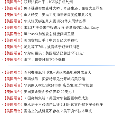
【美国看台】
联邦法官出手，ICE战胜纽约州
【美国看台】
男子裸跳布鲁克林大桥，奇迹生还，面临大量罪名
【美国看台】
重大转变：美民主党10年来首度超车共和党
【美国看台】
华人惊天绑架杀人案 部分华人同情凶手
【美国看台】
带2.2万美金未申报遭没收 并遭撤销Global Entry
【美国看台】
曝SpaceX加速发射机密间谍卫星
【美国看台】
美国突然出手！中共百亿大单被抢
【美国看台】
足足等了7年，波音终于迎来好消息
【美国看台】
华尔街巨头：美国经济已越过“不归点”
【美国看台】
眼下，川普只剩下2个选择
【美国看台】
养房费用飙升 这8州退休族高地税冲击最大
【美国看台】
重磅信号！贝森特罕见公开喊话美联储
【美国看台】
华男两天横扫9家好市多 店员发现1异常报警
【美国看台】
美国黄金账面价仍仅42.22美元！
【美国看台】
30国突然集结！美国对华包围圈彻底成形
【美国看台】
继承房子不必遗产认证？利用这文件省下漫长程序
【美国看台】
雷达上的战机竟不存在？美军诱饵技术曝光