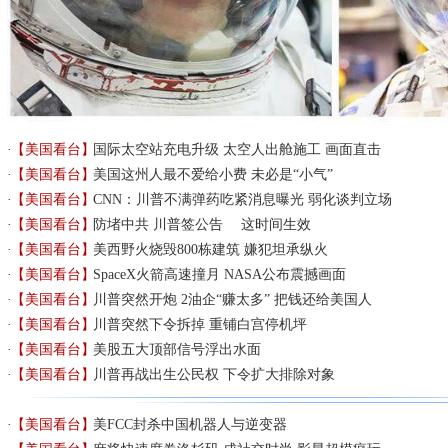
【美国看台】
国际太空站充电升级 太空人出舱施工 画面直击
【美国看台】
美国这州人最不爱给小费 未必是“小气”
【美国看台】
CNN：川普不满弹药吃紧消息曝光 弱化谈判立场
【美国看台】
防堵中共 川普签公告 这时间生效
【美国看台】
美西野火烧毁800栋建筑 嫌犯坦承纵火
【美国看台】
SpaceX火箭高速撞月 NASA公布震撼画面
【美国看台】
川普突然开炮 2油企“赚太多” 把钱还给美国人
【美国看台】
川普突然下令拆掉 重铺白宫停机坪
【美国看台】
美股五大顶部信号浮出水面
【美国看台】
川普再战出生公民权 下令扩大排除对象
【美国看台】
美FCC封杀中国机器人与逆变器