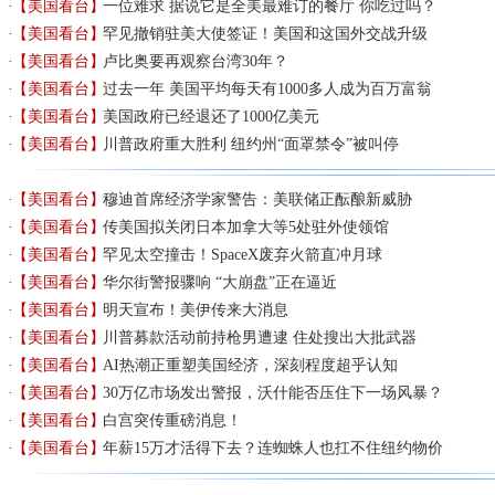
【美国看台】
一位难求 据说它是全美最难订的餐厅 你吃过吗？
【美国看台】
罕见撤销驻美大使签证！美国和这国外交战升级
【美国看台】
卢比奥要再观察台湾30年？
【美国看台】
过去一年 美国平均每天有1000多人成为百万富翁
【美国看台】
美国政府已经退还了1000亿美元
【美国看台】
川普政府重大胜利 纽约州“面罩禁令”被叫停
【美国看台】
穆迪首席经济学家警告：美联储正酝酿新威胁
【美国看台】
传美国拟关闭日本加拿大等5处驻外使领馆
【美国看台】
罕见太空撞击！SpaceX废弃火箭直冲月球
【美国看台】
华尔街警报骤响 “大崩盘”正在逼近
【美国看台】
明天宣布！美伊传来大消息
【美国看台】
川普募款活动前持枪男遭逮 住处搜出大批武器
【美国看台】
AI热潮正重塑美国经济，深刻程度超乎认知
【美国看台】
30万亿市场发出警报，沃什能否压住下一场风暴？
【美国看台】
白宫突传重磅消息！
【美国看台】
年薪15万才活得下去？连蜘蛛人也扛不住纽约物价