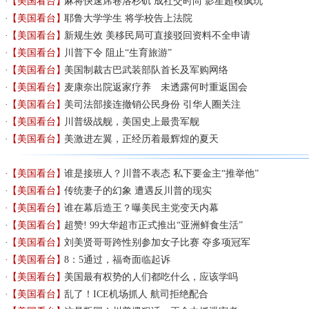
【美国看台】
麻将快速席卷洛杉矶 成社交时尚 影星超模疯玩
【美国看台】
耶鲁大学学生 将学校告上法院
【美国看台】
新规生效 美移民局可直接驳回资料不全申请
【美国看台】
川普下令 阻止“生育旅游”
【美国看台】
美国制裁古巴武装部队首长及军购网络
【美国看台】
麦康奈出院返家疗养 未透露何时重返国会
【美国看台】
美司法部接连撤销公民身份 引华人圈关注
【美国看台】
川普级战舰，美国史上最贵军舰
【美国看台】
美激进左翼，正经历着最辉煌的夏天
【美国看台】
谁是接班人？川普不表态 私下要金主“推举他”
【美国看台】
传统妻子的幻象 遭遇反川普的现实
【美国看台】
谁在幕后造王？曝美民主党变天内幕
【美国看台】
超赞! 99大华超市正式推出“亚洲鲜食生活”
【美国看台】
刘美贤哥哥跨性别参加女子比赛 夺多项冠军
【美国看台】
8：5通过，福奇面临起诉
【美国看台】
美国最有权势的人们都吃什么，应该学吗
【美国看台】
乱了！ICE机场抓人 航司拒绝配合