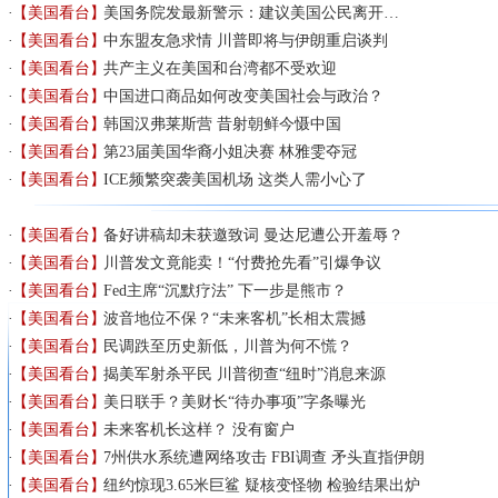
【美国看台】
美国务院发最新警示：建议美国公民离开…
【美国看台】
中东盟友急求情 川普即将与伊朗重启谈判
【美国看台】
共产主义在美国和台湾都不受欢迎
【美国看台】
中国进口商品如何改变美国社会与政治？
【美国看台】
韩国汉弗莱斯营 昔射朝鲜今慑中国
【美国看台】
第23届美国华裔小姐决赛 林雅雯夺冠
【美国看台】
ICE频繁突袭美国机场 这类人需小心了
【美国看台】
备好讲稿却未获邀致词 曼达尼遭公开羞辱？
【美国看台】
川普发文竟能卖！“付费抢先看”引爆争议
【美国看台】
Fed主席“沉默疗法” 下一步是熊市？
【美国看台】
波音地位不保？“未来客机”长相太震撼
【美国看台】
民调跌至历史新低，川普为何不慌？
【美国看台】
揭美军射杀平民 川普彻查“纽时”消息来源
【美国看台】
美日联手？美财长“待办事项”字条曝光
【美国看台】
未来客机长这样？ 没有窗户
【美国看台】
7州供水系统遭网络攻击 FBI调查 矛头直指伊朗
【美国看台】
纽约惊现3.65米巨鲨 疑核变怪物 检验结果出炉