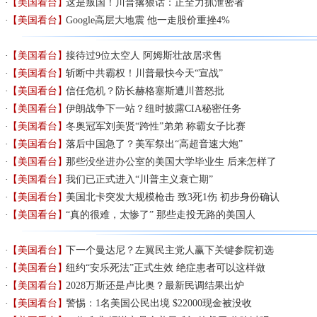
【美国看台】
这是叛国！川普撂狠话：正全力抓泄密者
【美国看台】
Google高层大地震 他一走股价重挫4%
【美国看台】
接待过9位太空人 阿姆斯壮故居求售
【美国看台】
斩断中共霸权！川普最快今天“宣战”
【美国看台】
信任危机？防长赫格塞斯遭川普怒批
【美国看台】
伊朗战争下一站？纽时披露CIA秘密任务
【美国看台】
冬奥冠军刘美贤“跨性”弟弟 称霸女子比赛
【美国看台】
落后中国急了？美军祭出“高超音速大炮”
【美国看台】
那些没坐进办公室的美国大学毕业生 后来怎样了
【美国看台】
我们已正式进入“川普主义衰亡期”
【美国看台】
美国北卡突发大规模枪击 致3死1伤 初步身份确认
【美国看台】
“真的很难，太惨了” 那些走投无路的美国人
【美国看台】
下一个曼达尼？左翼民主党人赢下关键参院初选
【美国看台】
纽约“安乐死法”正式生效 绝症患者可以这样做
【美国看台】
2028万斯还是卢比奥？最新民调结果出炉
【美国看台】
警惕：1名美国公民出境 $22000现金被没收