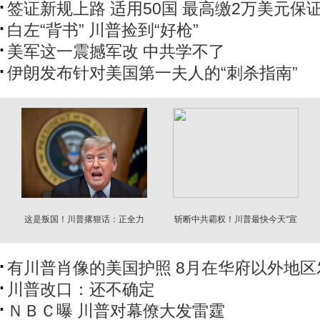
签证新规上路 适用50国 最高缴2万美元保
白左“背书” 川普捡到“好枪”
美军这一震撼军改 中共学不了
伊朗发布针对美国第一夫人的“刺杀指南”
这是叛国！川普撂狠话：正全力
斩断中共霸权！川普最快今天“宣
抓泄密者
战”
有川普肖像的美国护照 8月在华府以外地区
川普改口：还不确定
ＮＢＣ曝 川普对幕僚大发雷霆