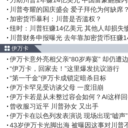
力助川普1年赚14亿美元 中国富豪翻脸
川普夸耀的国庆盛会 爱子拜伦为何缺席
加密货币暴利：川普是否滥权？
纽时：川普狂赚14亿美元 其他人却损失
川普财务申报曝光 去年靠加密货币狂赚1
伊万卡
伊万卡意外亮相父亲“80岁寿宴” 却仍遭
“伊万卡，回家去！”这里爆发抗议游行
“第一千金”伊万卡成锁定暗杀目标
伊万卡罕见受访谈父母 一度泪崩
伊万卡若是从未整过容会如何？AI这样回
曾收服习近平 川普孙女 又出手
伊万卡在以色列发表演说 现场出现“嘘声”
43岁伊万卡光脚出海 被曝因这事对川普