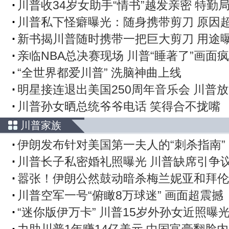
川普收34岁女助手“情书”越发亲密 特勤
川普私下怪癖曝光：随身携带剪刀 原因
新书揭川普随时携带一把巨大剪刀 用途
亲临NBA总决赛现场 川普“睡著了”画面
“全世界都爱川普” 洗脑神曲上线
明星接连退出美国250周年音乐会 川普放
川普孙女晒总统爷爷电话 笑得合不拢嘴
川普家族
伊朗发布针对美国第一夫人的“刺杀指南”
川普长子私密婚礼照曝光 川普缺席引争
嚣张！伊朗公然鼓动暗杀梅兰妮亚和拜伦
川普空军一号“俯瞰8万球迷” 画面超震撼
“迷你版伊万卡” 川普15岁外孙女近照曝