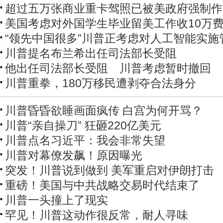
超过五万张商业重卡驾照已被美政府强制作
美国考虑对外国学生毕业留美工作收10万
“领先中国很多”川普正考虑对人工智能实施
川普提名布兰希出任司法部长受阻
他出任司法部长受阻 川普考虑暂时撤回
川普重拳，180万移民遭剥夺合法身分
川普昏昏欲睡画面疯传 白宫为何开骂？
川普“亲自操刀” 狂砸220亿美元
川普点名习近平：我会非常失望
川普对幕僚发飙！原因曝光
突发！川普说到做到 美军重启对伊朗打击
重磅！美国与中共战略交易时代结束了
川普一头撞上了现实
罕见！川普这动作很反常，耐人寻味