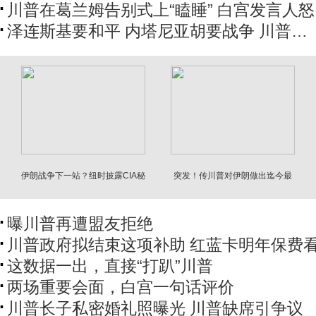
川普在葛兰姆告别式上“瞌睡” 白宫发言人
泽连斯基要和平 内塔尼亚胡要战争 川普…
伊朗战争下一站？纽时披露CIA秘
突发！传川普对伊朗做出迄今最
密任务
大让步
曝川普再遭盟友拒绝
川普政府拟结束这项补助 红蓝卡明年保费
这数据一出，直接“打趴”川普
两场重要会面，白宫一句话评价
川普长子私密婚礼照曝光 川普缺席引争议