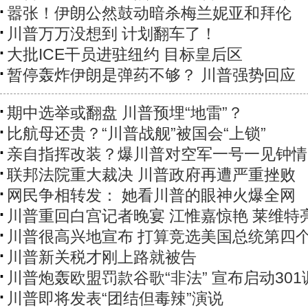
嚣张！伊朗公然鼓动暗杀梅兰妮亚和拜伦
川普万万没想到 计划翻车了！
大批ICE干员进驻纽约 目标皇后区
暂停轰炸伊朗是弹药不够？ 川普强势回应
期中选举或翻盘 川普预埋“地雷”？
比航母还贵？“川普战舰”被国会“上锁”
亲自指挥改装？爆川普对空军一号一见钟情
联邦法院重大裁决 川普政府再遭严重挫败
网民争相转发： 她看川普的眼神火爆全网
川普重回白宫记者晚宴 江惟嘉惊艳 莱维特
川普很高兴地宣布 打算竞选美国总统第四
川普新关税才刚上路就被告
川普炮轰欧盟罚款谷歌“非法” 宣布启动301
川普即将发表“团结但毒辣”演说