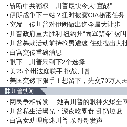
斩断中共霸权！川普最快今天“宣战”
伊朗战争下一站？纽时披露CIA秘密任务
突发！传川普对伊朗做出迄今最大让步
川普政府重大胜利 纽约州“面罩禁令”被
川普募款活动前持枪男遭逮 住处搜出大
白宫突传重磅消息！
眼下，川普只剩下2个选择
美25个州法庭联手 挑战川普
美国突然下狠手！想留下，先交70万人
川普轶闻
网民争相转发： 她看川普的眼神火爆全
川普私生活曝光：深夜吃零食 乱扔垃圾 
白宫女助理痴迷川普 亲哥哥发声