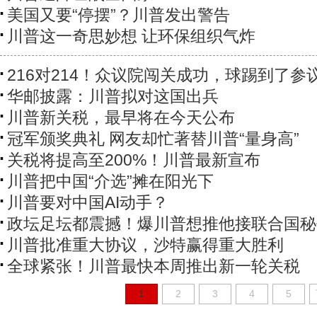
美国又要“停摆”？川普发出警告
川普这一奇思妙想 让环保组织气炸
216对214！众议院闯关成功，球踢到了参
华邮披露：川普拟对这国出兵
川普新关税，最早将在今天公布
冠军颁奖典礼 网友却忙著替川普“量身高”
关税将提高至200%！川普最新宣布
川普把中国“介选”摊在阳光下
川普要对中国AI动手？
政坛足坛都震撼！爆川普想推他接联合国秘
川普批准重大协议，沙特赢得重大胜利
全球紧张！川普最快本周推出新一轮关税
1
2
3
4
5