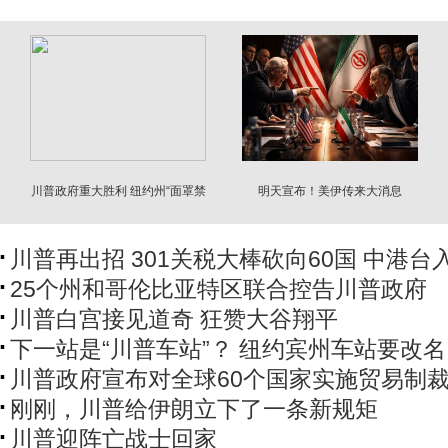
川普政府重大胜利 纽约州“面罩禁
明天宣布！美伊传来大消息
令”被叫停
川普再出招 301关税大棒砍向60国 中港台
25个州和哥伦比亚特区联合控告川普政府
川普白宫接见道奇 狂赞大谷翔平
下一站是“川普车站”？ 纽约宾州车站要改名
川普政府宣布对全球60个国家实施贸易制
刚刚，川普给伊朗立下了一条新规矩
川普迎阵亡战士回家