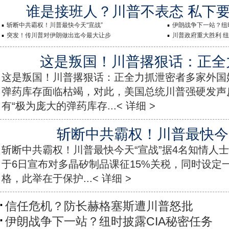
谁是接班人？川普不表态 私下要
斩断中共霸权！川普最快今天“宣战”
伊朗战争下一站？纽
突发！传川普对伊朗做出迄今最大让步
川普政府重大胜利 纽
这是叛国！川普撂狠话：正全
这是叛国！川普撂狠话：正全力抓泄密者多家外国
弹药库存面临枯竭，对此，美国总统川普强硬发声
有“极为庞大的弹药库存...< 详细 >
斩断中共霸权！川普最快今天
斩断中共霸权！川普最快今天“宣战”据4名知情人
于6日宣布对多晶矽制品课征15%关税，同时设定
格，此举在于保护...< 详细 >
信任危机？防长赫格塞斯遭川普怒批
伊朗战争下一站？纽时披露CIA秘密任务