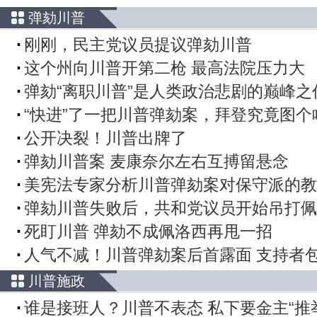
弹劾川普
刚刚，民主党议员提议弹劾川普
这个州向川普开第二枪 最高法院压力大
弹劾“离职川普”是人类政治悲剧的巅峰之
“快进”了一把川普弹劾案，拜登究竟图个
公开决裂！川普出牌了
弹劾川普案 麦康奈尔左右互搏留悬念
美宪法专家分析川普弹劾案对保守派的教
弹劾川普失败后，共和党议员开始吊打佩
死盯川普 弹劾不成佩洛西再甩一招
人气不减！川普弹劾案后首露面 支持者
川普施政
谁是接班人？川普不表态 私下要金主“推