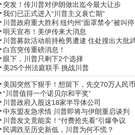
突发！传川普对伊朗做出迄今最大让步
我们已正式进入“川普主义衰亡期”
川普政府重大胜利 纽约州“面罩禁令”被叫停
明天宣布！美伊传来大消息
川普募款活动前持枪男遭逮 住处搜出大批
白宫突传重磅消息！
眼下，川普只剩下2个选择
美25个州法庭联手 挑战川普
美国突然下狠手！想留下，先交70万人民
“川普值得一个诺贝尔和平奖”
川普政府入股这18家半导体公司
中东盟友急求情 川普即将与伊朗重启谈判
川普发文竟能卖！“付费抢先看”引爆争议
民调跌至历史新低，川普为何不慌？