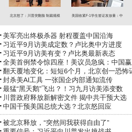
北京怒了：川普突翻脸 制裁规模
美国收紧F-1学生签证发放量：中
前所未有
国减少46%
美军亮出终极杀器 射程覆盖中国沿海
习近平9月访美成定数？卢比奥中方进度
习近平9月访美有变？卢比奥最新表态
全美首例禁令惊四座！美议员急疯：中国赢
翻天覆地变化：短短6个月，北京创一恐怖
封杀美AI工具 一张国企内部通知流传
最猛“黑天鹅”飞出？！习九月访美添变数
川普政府释放新解密文件 揭中共干预大选
中国干预美国总统大选？北京怒回应
被北京释放，“突然间我获得自由了”
重要信号：习近平向川普发出挑战书