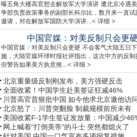
曝五角大楼高官想去解放军大学演讲 遭北京冷遇
争部负责政策事务的副部长科尔比，数月来一直试
邀请，对在解放军国防大学演讲...< 详细 >
中国官媒：对美反制只会更硬
中国官媒：对美反制只会更硬 不会客气大陆五日
施，大陆官媒环球时报社评指出，这次中方的反制
但警告如果美方执意推...< 详细 >
北京重量级反制刚发布，美方强硬反击
全面收紧！中国学生赴美签证狂减46%
川普高官昔狠批中国 如今他求北京邀他访
北京怒了：川普突翻脸 制裁规模前所未有
美国收紧F-1学生签证发放量：中国减少46
网上喊着“打倒美帝”的斗士 突然都熄火了
针对美国 中国一口气宣布多项报复措施