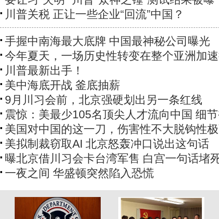
川普关税 正让一些企业“回流”中国？
手握中南海最大底牌 中国最神秘公司曝光
今年夏天，一场历史性转变在整个亚洲加速
川普最新出手！
美中海底开战 釜底抽薪
9月川习会前，北京强硬划出另一条红线
震惊：美最少105名顶尖人才流向中国 细
美国对中国的这一刀，伤害性不大脱钩性极
美拟制裁窃取AI 北京怒轰冲口说出这句话
曝北京借川习会卡台湾军售 白宫一句话堵
一夜之间 华盛顿突然陷入恐慌