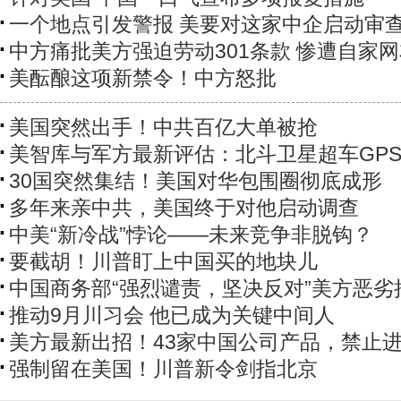
一个地点引发警报 美要对这家中企启动审
中方痛批美方强迫劳动301条款 惨遭自家
美酝酿这项新禁令！中方怒批
美国突然出手！中共百亿大单被抢
美智库与军方最新评估：北斗卫星超车GP
30国突然集结！美国对华包围圈彻底成形
多年来亲中共，美国终于对他启动调查
中美“新冷战”悖论——未来竞争非脱钩？
要截胡！川普盯上中国买的地块儿
中国商务部“强烈谴责，坚决反对”美方恶劣
推动9月川习会 他已成为关键中间人
美方最新出招！43家中国公司产品，禁止
强制留在美国！川普新令剑指北京