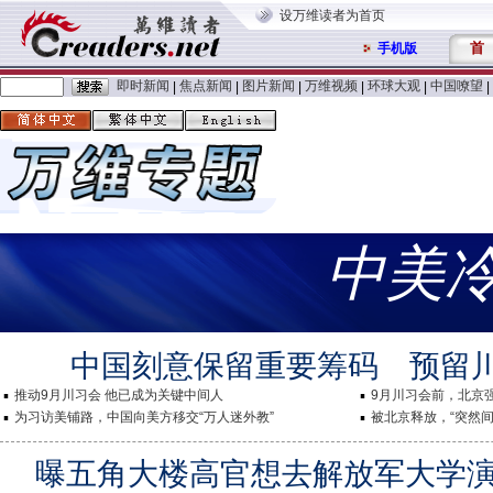
设万维读者为首页
首
手机版
即时新闻
焦点新闻
图片新闻
万维视频
环球大观
中国嘹望
|
|
|
|
|
|
中美
中国刻意保留重要筹码 预留
推动9月川习会 他已成为关键中间人
9月川习会前，北京
为习访美铺路，中国向美方移交“万人迷外教”
被北京释放，“突然间
曝五角大楼高官想去解放军大学演