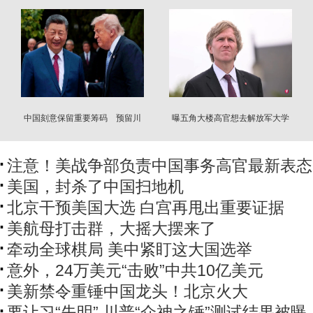
中国刻意保留重要筹码 预留川
曝五角大楼高官想去解放军大学
习对话空间
演讲 遭北京冷遇
注意！美战争部负责中国事务高官最新表态
美国，封杀了中国扫地机
北京干预美国大选 白宫再甩出重要证据
美航母打击群，大摇大摆来了
牵动全球棋局 美中紧盯这大国选举
意外，24万美元“击败”中共10亿美元
美新禁令重锤中国龙头！北京火大
要让习“失明” 川普“众神之锤”测试结果被曝