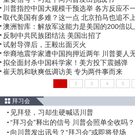
川普指控中国大规模干预选举 各方反应不
取代美国有多难？这一点 北京拍马也追不
澳洲智库：解放军这能力是美国的200倍以
反制中共民族团结法 美国出招了
试射导弹后，王毅出面灭火
华裔地震学家遭中国拘押近两年 川普要人
拟全面封杀中国科学家！美方投下震撼弹
崔天凯和耿爽低调访美 专为两件事而来
1
2
3
4
5
拜习会
见拜登，习却生硬喊话川普
“拜习会”释出的信号 川普会照单全收吗？
向川普发出讯号？“拜习会”或即将登场