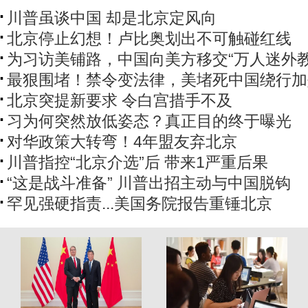
川普虽谈中国 却是北京定风向
北京停止幻想！卢比奥划出不可触碰红线
为习访美铺路，中国向美方移交“万人迷外教
最狠围堵！禁令变法律，美堵死中国绕行加
北京突提新要求 令白宫措手不及
习为何突然放低姿态？真正目的终于曝光
对华政策大转弯！4年盟友弃北京
川普指控“北京介选”后 带来1严重后果
“这是战斗准备” 川普出招主动与中国脱钩
罕见强硬指责...美国务院报告重锤北京