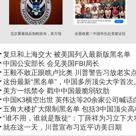
北京重量级反制刚发布，美方强
全面收紧！中国学生赴美签证狂
硬反击
减46%
复旦和上海交大 被美国列入最新版黑名单
中国公安部长 会见美国FBI局长
王毅不敢正眼瞧卢比奥 川普警告习放老实
这份最新“黑名单”，中国多所顶尖大学首次
美方一纸禁令 戳中中国最脆弱软肋
中国K3横空出世 英伟达等20余家公司喊话
五角大楼扩大限制黑名单 包括3中国顶尖高
“谁不用，谁就是叛徒”：丁薛祥为习立下大
就在这一天，川普宣布习近平访美日期