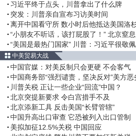
习近平终于点头，川普拿出了什么牌
突发：川普亲自宣布习访美时间
离开中国看守所 数小时后他抵达美国洛
“小朋友不听话，该打屁股了！” 北京窒
“美国是最热门国家” 川普：习近平很敬
中美贸易大战
中国官媒：对美反制只会更硬 不会客气
中国商务部“强烈谴责，坚决反对”美方恶
川普关税 正让一些企业“回流”中国？
北京突提新要求 令白宫措手不及
北京添新工具 反击美国“长臂管辖”
中国升高出口审查 它恐被列入出口管制
美拟加征12.5%关税 中国回应