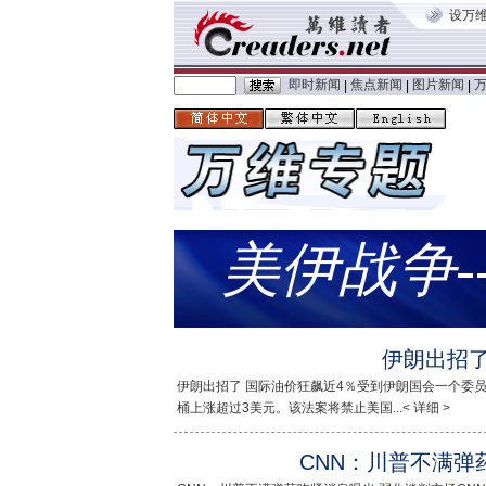
设万
即时新闻
焦点新闻
图片新闻
|
|
|
美伊战争-
伊朗出招了
伊朗出招了 国际油价狂飙近4％受到伊朗国会一个委
桶上涨超过3美元。该法案将禁止美国...< 详细 >
CNN：川普不满弹