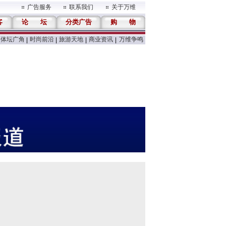
广告服务
联系我们
关于万维
客
论
坛
分类广告
购
物
体坛广角
时尚前沿
旅游天地
商业资讯
万维争鸣
|
|
|
|