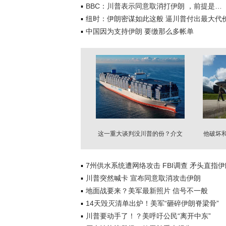
BBC：川普表示同意取消打伊朗 ，前提是…
纽时：伊朗密谋如此这般 逼川普付出最大代
中国因为支持伊朗 要缴那么多帐单
这一重大谈判没川普的份？介文
他破坏和
汲：美国最大挫败
7州供水系统遭网络攻击 FBI调查 矛头直指伊
川普突然喊卡 宣布同意取消攻击伊朗
地面战要来？美军最新照片 信号不一般
14天毁灭清单出炉！美军“砸碎伊朗脊梁骨”
川普要动手了！？美呼吁公民“离开中东”