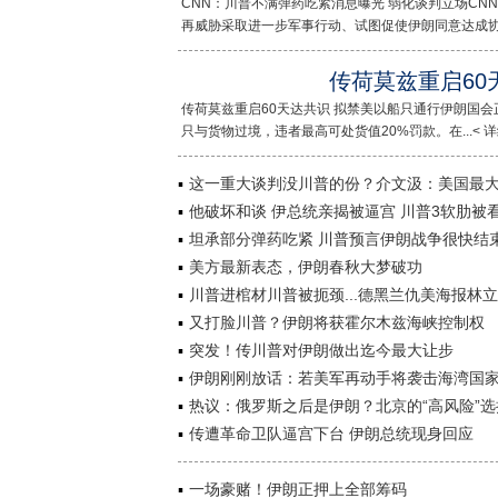
CNN：川普不满弹药吃紧消息曝光 弱化谈判立场CN
再威胁采取进一步军事行动、试图促使伊朗同意达成协议..
传荷莫兹重启60
传荷莫兹重启60天达共识 拟禁美以船只通行伊朗国会
只与货物过境，违者最高可处货值20%罚款。在...< 详
这一重大谈判没川普的份？介文汲：美国最
他破坏和谈 伊总统亲揭被逼宫 川普3软肋被
坦承部分弹药吃紧 川普预言伊朗战争很快结
美方最新表态，伊朗春秋大梦破功
川普进棺材川普被扼颈...德黑兰仇美海报林立
又打脸川普？伊朗将获霍尔木兹海峡控制权
突发！传川普对伊朗做出迄今最大让步
伊朗刚刚放话：若美军再动手将袭击海湾国
热议：俄罗斯之后是伊朗？北京的“高风险”选
传遭革命卫队逼宫下台 伊朗总统现身回应
一场豪赌！伊朗正押上全部筹码