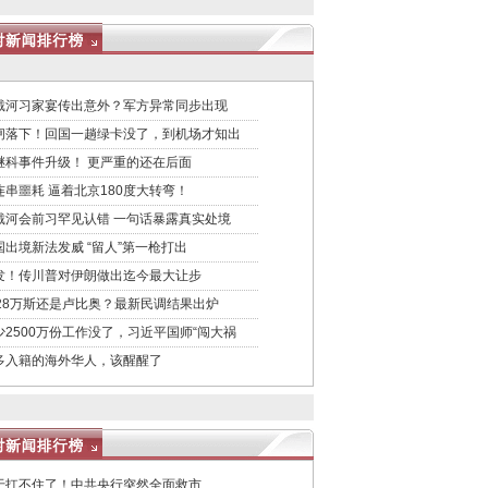
戴河习家宴传出意外？军方异常同步出现
闸落下！回国一趟绿卡没了，到机场才知出
继科事件升级！ 更严重的还在后面
连串噩耗 逼着北京180度大转弯！
戴河会前习罕见认错 一句话暴露真实处境
国出境新法发威 “留人”第一枪打出
发！传川普对伊朗做出迄今最大让步
028万斯还是卢比奥？最新民调结果出炉
少2500万份工作没了，习近平国师“闯大祸
多入籍的海外华人，该醒醒了
于扛不住了！中共央行突然全面救市