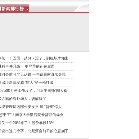
闸落下！回国一趟绿卡没了，到机场才知出
继科事件升级！ 更严重的还在后面
戴河会前习罕见认错 一句话暴露真实处境
国出境新法发威 “留人”第一枪打出
少2500万份工作没了，习近平国师“闯大祸
多入籍的海外华人，该醒醒了
入境管理局内部公安发文 曝 “新规”惊人
不想干了”！南京大学数院院长辞职信爆火
国又一个20%来了！股价暴跌13%
口说出这几个字，北戴河会前习的心态崩了