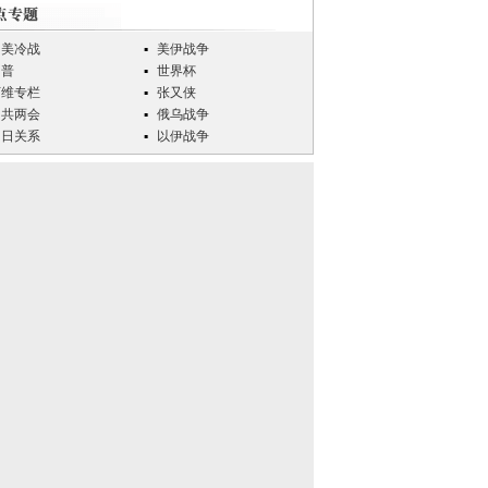
中美冷战
美伊战争
川普
世界杯
万维专栏
张又侠
中共两会
俄乌战争
中日关系
以伊战争