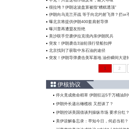
罕见！川普这动作很反常，耐人寻味
很拉垮？伊朗这波盘算被指“糟糕透顶”
伊朗向乌克兰开战 等于向北约射飞弹？拦or
曝北京将提供伊朗400套肩射导弹
曝川普再遭盟友拒绝
美沙联手空袭伊拉克境内亲伊朗民兵
突发！伊朗袭击3油轮强行登船扣押
北京找到了获取中东石油的途径
突发！伊朗导弹袭击美军基地 油价瞬间大逆
1
2
伊核协议
停火竟成救命稻草 伊朗狂运5千万桶油到
伊朗外长递出橄榄枝 又想谈了？
伊朗控诉美国借谈判操纵市场 要求分红
美伊谅解备忘录：早知今日，何必当初？