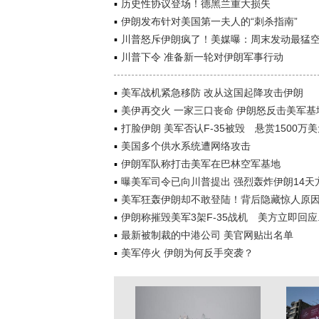
历史性协议登场！德黑兰重大损失
伊朗发布针对美国第一夫人的“刺杀指南”
川普怒斥伊朗疯了！美媒曝：周末发动最猛
川普下令 准备新一轮对伊朗军事行动
美军战机紧急移防 改从这国起降攻击伊朗
美伊再交火 一家三口丧命 伊朗怒反击美军基
打脸伊朗 美军否认F-35被毁 悬赏1500万
美国多个供水系统遭网络攻击
伊朗军队称打击美军在巴林空军基地
曝美军司令已向川普提出 强烈轰炸伊朗14天
美军狂轰伊朗却不敢登陆！背后隐藏惊人原
伊朗称摧毁美军3架F-35战机 美方立即回应..
最新被制裁的中港公司 美官网贴出名单
美军停火 伊朗为何反手突袭？