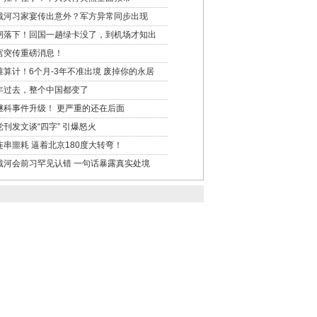
戴河习家宴传出意外？军方异常同步出现
闸落下！回国一趟绿卡没了，到机场才知出
宫突传重磅消息！
准算计！6个月-3年不准出境 废掉你的永居
年过去，整个中国都变了
继科事件升级！ 更严重的还在后面
党刊发文谈“四字” 引爆怒火
连串噩耗 逼着北京180度大转弯！
戴河会前习罕见认错 一句话暴露真实处境