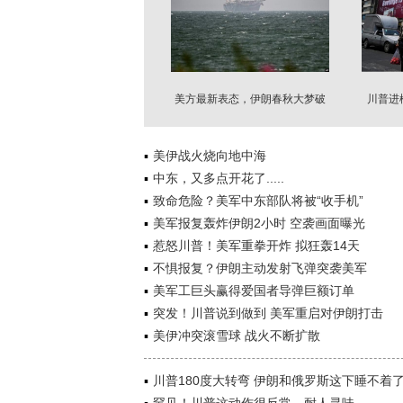
美方最新表态，伊朗春秋大梦破
川普进
功
美伊战火烧向地中海
中东，又多点开花了.....
致命危险？美军中东部队将被“收手机”
美军报复轰炸伊朗2小时 空袭画面曝光
惹怒川普！美军重拳开炸 拟狂轰14天
不惧报复？伊朗主动发射飞弹突袭美军
美军工巨头赢得爱国者导弹巨额订单
突发！川普说到做到 美军重启对伊朗打击
美伊冲突滚雪球 战火不断扩散
川普180度大转弯 伊朗和俄罗斯这下睡不着