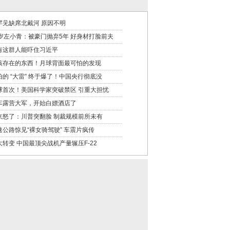
罕见缺席北戴河 原因不明
9岁左小青：被豪门抛弃5年 好身材打脸前夫
有这群人能吓住习近平
该存在的东西！月球背面最可怕的发现
怕的 “大雷” 终于爆了！中国央行彻底没
球首次！美国科学家突破禁区 引重大担忧
车露营大军，开始白嫖酒店了
京怒了：川普突翻脸 制裁规模前所未有
速公路惊见“裸女骑驾驶” 车震片疯传
大转变 中国最顶尖战机产量辗压F-22