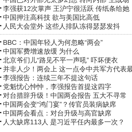
李强获12次掌声 王沪宁很活跃 传纸条给她
中国押注高科技 欲与美国比高低
人民大会堂外 这些人排队冻得瑟瑟发抖
BBC：中国年轻人为何忽略“两会”
中国军费增速放缓 为什么
北京爷们儿“路见不平一声吼” 吓坏便衣
并非人少！两会上 这一点令中共军方代表
李强报告：连续三年不提这句话
党魁忧心忡忡，李强报告首提这四字
对台措辞升级！中国两会报告 五大不寻常
中国两会变“鸿门宴”？传官员装病缺席
中国两会看点：对台升级与高官缺席
人大缺席113人 是习近平任内最多一次？