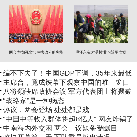
两会“静如死水”：中共政府的失能
毛泽东亲封“劳模”批习近平 官媒
状态
还报道
编不下去了！中国GDP下调，35年来最低
主席台，竟成铁幕下观察中国的唯一窗口
八将领缺席政协会议 军方代表团上将骤减
“战略家”是一种病态
热议：两会登场 处处都是戏
“中国中等收入群体将超8亿人” 网友炸锅了
中南海内外交困 两会一议题备受瞩目