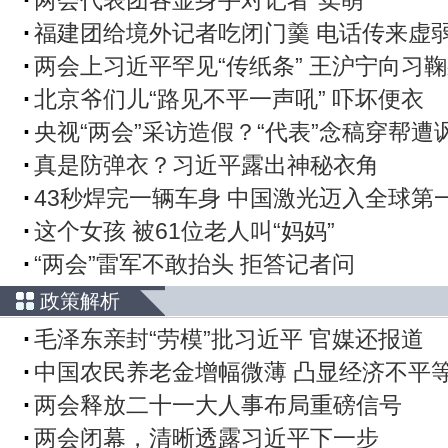
福建团给境外记者吃闭门羹 电话传来虚
两会上习近平罕见“传纸条” 王沪宁向习
北京爷们儿“路见不平一声吼” 吓坏便衣
央视“两会”采访造假？“代表”念稿穿帮遭
真是防弹衣？习近平露出神秘衣角
43秒焊完一辆车身 中国激光迈入全球第
这个女孩 被61位老人叫“妈妈”
“两会”雷军不敢抬头 拒答记者问
政策解析
毛泽东亲封“劳模”批习近平 官媒还报道
中国农民养老金增幅微薄 凸显经济不平
两会释放二十一大人事布局重磅信号
两会闭幕，清晰透露习近平下一步