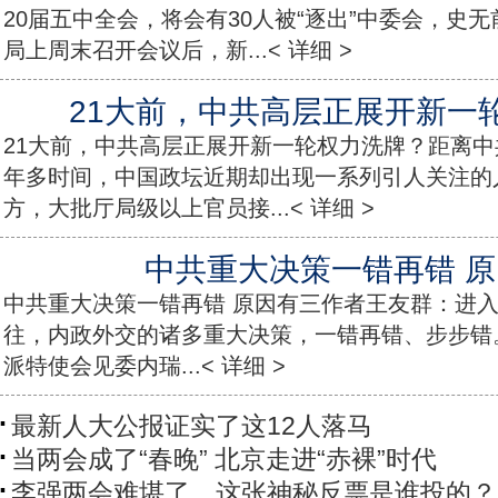
20届五中全会，将会有30人被“逐出”中委会，史
局上周末召开会议后，新...< 详细 >
21大前，中共高层正展开新一
21大前，中共高层正展开新一轮权力洗牌？距离
年多时间，中国政坛近期却出现一系列引人关注的
方，大批厅局级以上官员接...< 详细 >
中共重大决策一错再错 
中共重大决策一错再错 原因有三作者王友群：进入2
往，内政外交的诸多重大决策，一错再错、步步错
派特使会见委内瑞...< 详细 >
最新人大公报证实了这12人落马
当两会成了“春晚” 北京走进“赤裸”时代
李强两会难堪了，这张神秘反票是谁投的？