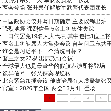
政协开幕第一天 军队委员就出状况
两会登场 张升民任解放军武警代表团团长
中国政协会议开幕日期确定 主要议程出炉
强烈地震 强烈信号 5名上将集体失踪
一口气罢免19名人大代表 其中包括3位上将
两名上将缺席人大常委会议 曾与何卫东共
谁会是习近平下一个清洗目标？
赌王之女27岁 出席政协会议
全球最大也是最豪华的假肢表演即将登场
诡异信号！张又侠案现逆转
北京紧急加插会议 传政治局有人质疑抓张
官宣：2026年全国“两会” 3月4日登场
1
2
3
4
5