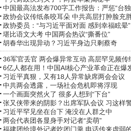
中国最高法发布700字工作报告：严惩“台独
政协会议传纸条咬耳朵 中共高层打肿脸充
政协委员：“与习近平面对面 感到幸福眩晕”
堪比语文大考 中国两会热议“撕番位”
胡春华出现异动？习近平身边只剩蔡奇
36军官丢官 两会爆异常互动 高层罕见频传
6亿人都在用！中国AI核心产业革命正在爆
习近平真狠，又有18人异常缺席两会会议
中共两会透露，一场社会危机即将浮现
一个画面突然火了 很多人想到“下台”
张又侠带来的阴影？出席军队会议 习这样
习近平罕见坐在台下 淹没在人群之中
两会代表团各显身手对记者“卖萌”
福建团给境外记者吃闭门羹 电话传来虚弱