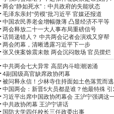
两会“静如死水”：中共政府的失能状态
毛泽东亲封“劳模”批习近平 官媒还报道
中国农民养老金增幅微薄 凸显经济不平等
两会释放二十一大人事布局重磅信号
话筒递错人？ 中共两会记者会演戏又穿帮
两会闭幕，清晰透露习近平下一步
张又侠案馀震未散 两会沉闷散场 官员摆烂
中共两会七大异常 高层内斗暗潮汹涌
4副国级高官缺席政协闭幕
被问释永信！少林寺住持面如土色落荒而逃
中国两会：新晋5大员都是谁？他最特殊 引
习近平出席中国政协闭幕会 王沪宁强调这
中共政协闭幕 王沪宁讲话
国防大学四任校长三任政委出事