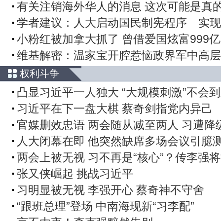
有关注销海外华人的消息 这次可能是真
学者建议：人大启动国民制宪程序 实现
小粉红被加拿大抓了 曾借爱国炫富999亿
维基解密：温家宝开腔惹恼政界军中高层
权利斗争
凸显习近平一人独大 “大规模刺激”不会
习近平在下一盘大棋 蔡奇剑指党内异己
官媒删效忠语 两会随从减至两人 习遭降
人大闭幕在即 他突然缺席多场会议引臆
两会上被无视 习不再是“核心”？传李强
张又侠崛起 挑战习近平
习明显被无视 李强开心 蔡奇神不守舍
“跟班总理”登场 中南海现新“习李配”