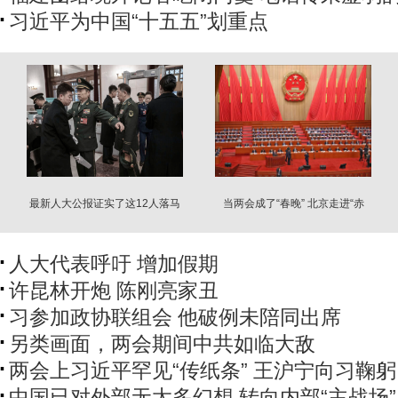
习近平为中国“十五五”划重点
最新人大公报证实了这12人落马
当两会成了“春晚” 北京走进“赤
裸”时代
人大代表呼吁 增加假期
许昆林开炮 陈刚亮家丑
习参加政协联组会 他破例未陪同出席
另类画面，两会期间中共如临大敌
两会上习近平罕见“传纸条” 王沪宁向习鞠躬
中国已对外部无太多幻想 转向内部“主战场”