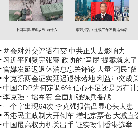
中国军费增速放缓 为什么
李强报告：连续三年不提这句话
两会对外交评语有变 中共正失去影响力
习近平刚赞完张謇 政协的“马屁”提案就来了
官媒发延迟退休消息忘关评论 大量“刁民”
李克强两会证实延迟退休落地 利益冲突成
中国GDP为何定调6% 信心不足还是另有计
李克强：增军费 全面加强练兵备战
一个字出现64次 李克强报告凸显心头大患
香港民主政制大开倒车 增北京票仓 大减直
中国最高权力机关出手 证实改制香港选举