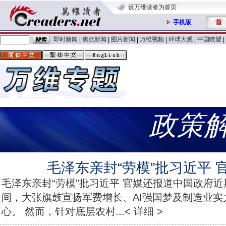
设万维读者为首页
首
手机版
即时新闻
焦点新闻
图片新闻
万维视频
环球大观
中国嘹望
|
|
|
|
|
|
政策
毛泽东亲封“劳模”批习近平 
毛泽东亲封“劳模”批习近平 官媒还报道中国政府
间，大张旗鼓宣扬军费增长、AI强国梦及制造业实
心。 然而，针对底层农村...< 详细 >