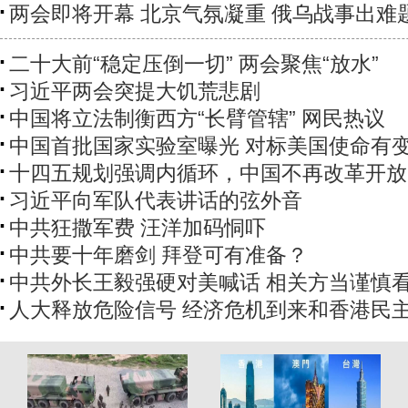
两会即将开幕 北京气氛凝重 俄乌战事出难
二十大前“稳定压倒一切” 两会聚焦“放水”
习近平两会突提大饥荒悲剧
中国将立法制衡西方“长臂管辖” 网民热议
中国首批国家实验室曝光 对标美国使命有
十四五规划强调内循环，中国不再改革开放
习近平向军队代表讲话的弦外音
中共狂撒军费 汪洋加码恫吓
中共要十年磨剑 拜登可有准备？
中共外长王毅强硬对美喊话 相关方当谨慎
人大释放危险信号 经济危机到来和香港民