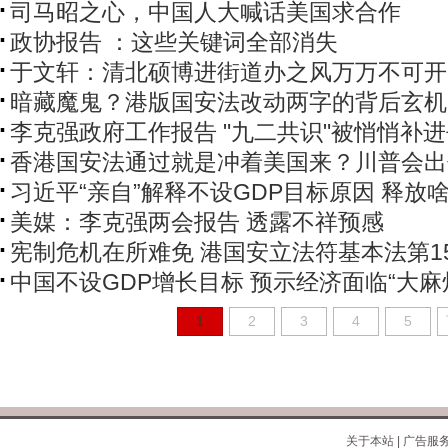
司马昭之心，中国人大喊话美国求合作
政协报告 ：这些关键词全部消失
于文轩：清北硕博进街道办之风万万不可开
暗藏魔鬼？港版国安法改动两字的背后玄机
李克强政府工作报告 "九二共识"被悄悄补
香港国安法通过就是冲着美国来？川普会出
习近平“亲自”解释不设GDP目标原因 释放
美媒：李克强两会报告 透露不祥预感
宪制危机在所难免 港国安立法符基本法第1
中国不设GDP增长目标 预示经济面临“大麻
1
2
3
4
5
关于本站
|
广告服