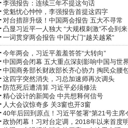
李强报告：连续三年不提这句话
党魁忧心忡忡，李强报告首提这四字
对台措辞升级！中国两会报告 五大不寻常
凸显习近平一人独大 “大规模刺激”不会到来
一词贯穿两会报告 中国大门“越关越紧”
今年两会，习近平羞羞答答“大转向”
中国两会闭幕 五大重点深刻影响中国与世
中国商务部长财政部长齐心协力 掏民众腰
这四字突然消失，习总加速师再次调头
防范死后遭清算 习近平必须修法
精心设计的新闻会 中共想释何信号
人大会议惊奇多 关3窗也开3窗
40年后回到原点！习近平签署“第21号主席
政协闭幕！习对台定调，2018年以来首度