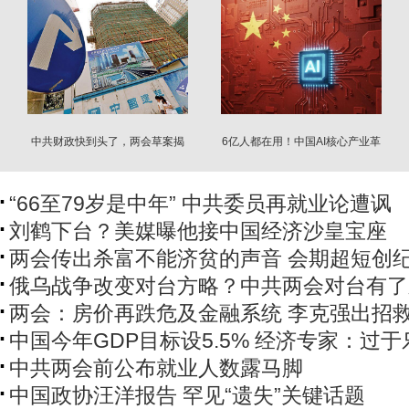
中共财政快到头了，两会草案揭
6亿人都在用！中国AI核心产业革
秘辛
命正在爆发
“66至79岁是中年” 中共委员再就业论遭讽
刘鹤下台？美媒曝他接中国经济沙皇宝座
两会传出杀富不能济贫的声音 会期超短创
俄乌战争改变对台方略？中共两会对台有了
两会：房价再跌危及金融系统 李克强出招
中国今年GDP目标设5.5% 经济专家：过于
中共两会前公布就业人数露马脚
中国政协汪洋报告 罕见“遗失”关键话题