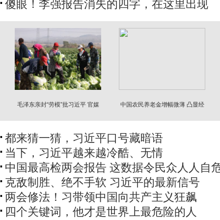
傻眼！李强报告消失的四字，在这里出现
毛泽东亲封“劳模”批习近平 官媒
中国农民养老金增幅微薄 凸显经
还报道
济不平等
都来猜一猜，习近平口号藏暗语
当下，习近平越来越冷酷、无情
中国最高检两会报告 这数据令民众人人自
克敌制胜、绝不手软 习近平的最新信号
两会修法！习带领中国向共产主义狂飙
四个关键词，他才是世界上最危险的人