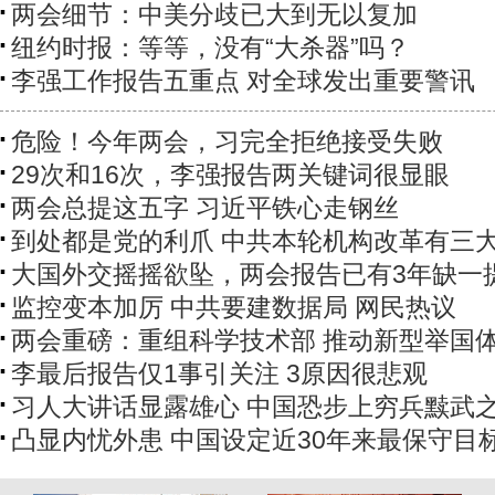
两会细节：中美分歧已大到无以复加
纽约时报：等等，没有“大杀器”吗？
李强工作报告五重点 对全球发出重要警讯
危险！今年两会，习完全拒绝接受失败
29次和16次，李强报告两关键词很显眼
两会总提这五字 习近平铁心走钢丝
到处都是党的利爪 中共本轮机构改革有三
大国外交摇摇欲坠，两会报告已有3年缺一
监控变本加厉 中共要建数据局 网民热议
两会重磅：重组科学技术部 推动新型举国
李最后报告仅1事引关注 3原因很悲观
习人大讲话显露雄心 中国恐步上穷兵黩武
凸显内忧外患 中国设定近30年来最保守目