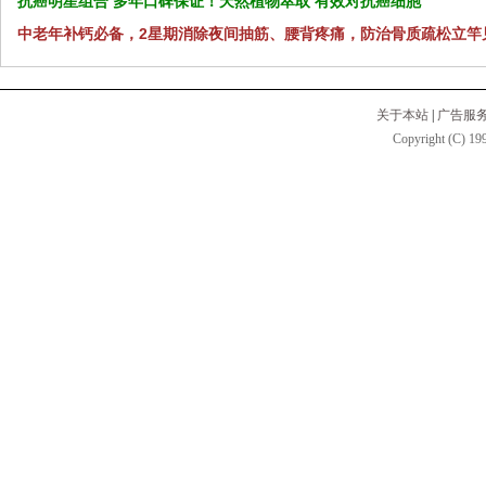
抗癌明星组合 多年口碑保证！天然植物萃取 有效对抗癌细胞
中老年补钙必备，2星期消除夜间抽筋、腰背疼痛，防治骨质疏松立竿
关于本站
|
广告服
Copyright (C) 199