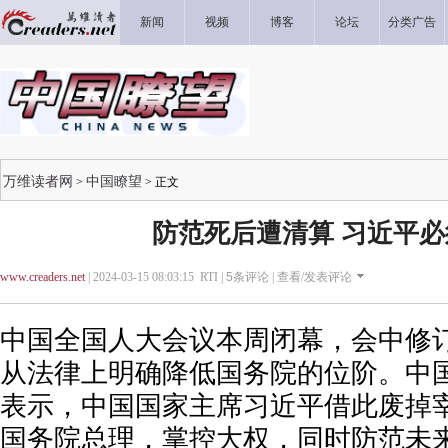
新闻
视频
博客
论坛
分类广告
万维读者网
中国瞭望
>
> 正文
防范死后遭清算 习近平
www.creaders.net
| 2024-03-15 08:03:15 RTI |
5
条评论 |
查看/发表评论
中国全国人大会议本周闭幕，会中修订
从法律上明确降低国务院的位阶。中
表示，中国国家主席习近平借此废掉
国务院总理，掌控大权，同时防范未