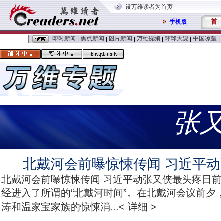
设万维读者为首页
首
手机版
即时新闻
焦点新闻
图片新闻
万维视频
环球大观
中国嘹望
|
|
|
|
|
|
张
北戴河会前曝惊悚传闻 习近平
北戴河会前曝惊悚传闻 习近平动张又侠最头疼日
经进入了所谓的“北戴河时间”。在北戴河会议前夕
涛和温家宝家族的惊悚消...< 详细 >