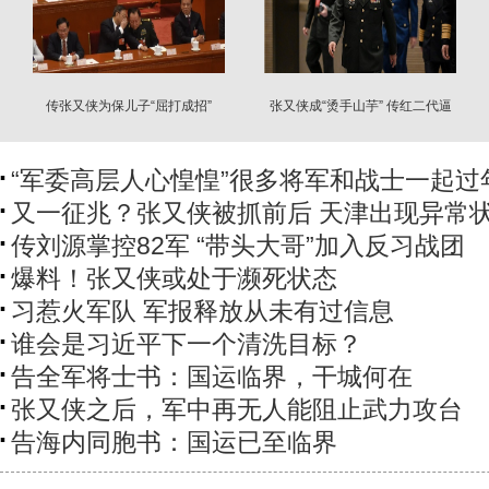
传张又侠为保儿子“屈打成招”
张又侠成“烫手山芋” 传红二代逼
习放人
“军委高层人心惶惶”很多将军和战士一起过
又一征兆？张又侠被抓前后 天津出现异常
传刘源掌控82军 “带头大哥”加入反习战团
爆料！张又侠或处于濒死状态
习惹火军队 军报释放从未有过信息
谁会是习近平下一个清洗目标？
告全军将士书：国运临界，干城何在
张又侠之后，军中再无人能阻止武力攻台
告海内同胞书：国运已至临界