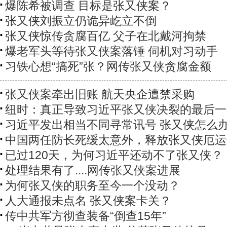
爆陈希被调查 目标是张又侠案？
张又侠刘振立仍诡异屹立不倒
张又侠惊传贪腐百亿 父子在北戴河拘禁
爆老军头等待张又侠案落锤 伺机对习动手
习铁心想“搞死”张？网传张又侠贪腐金额
张又侠案牵出旧账 航天央企遭禁采购
纽时：真正导致习近平张又侠决裂的最后一
习近平发出相当不同寻常讯号 张又侠怎么
中国两任防长死缓太意外，释放张又侠厄运
已过120天，为何习近平还动不了张又侠？
处理结果有了....网传张又侠案进展
为何张又侠的职务至今一个没动？
人大通报未点名 张又侠案卡关？
传中共军方彻查装备“倒查15年”