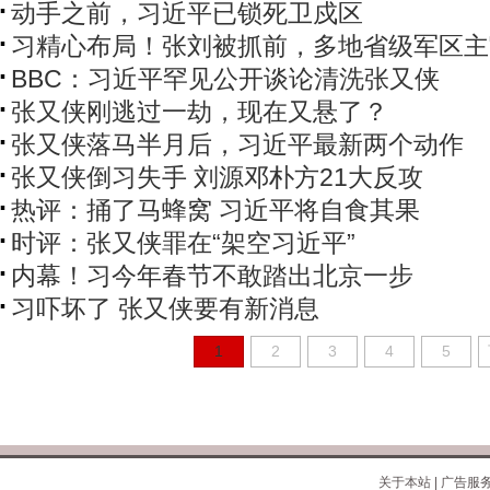
动手之前，习近平已锁死卫戍区
习精心布局！张刘被抓前，多地省级军区主
BBC：习近平罕见公开谈论清洗张又侠
张又侠刚逃过一劫，现在又悬了？
张又侠落马半月后，习近平最新两个动作
张又侠倒习失手 刘源邓朴方21大反攻
热评：捅了马蜂窝 习近平将自食其果
时评：张又侠罪在“架空习近平”
内幕！习今年春节不敢踏出北京一步
习吓坏了 张又侠要有新消息
1
2
3
4
5
关于本站
|
广告服