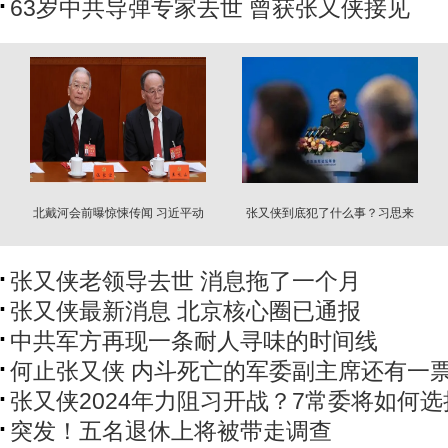
63岁中共导弹专家去世 曾获张又侠接见
北戴河会前曝惊悚传闻 习近平动
张又侠到底犯了什么事？习思来
张又侠最头疼
想去…
张又侠老领导去世 消息拖了一个月
张又侠最新消息 北京核心圈已通报
中共军方再现一条耐人寻味的时间线
何止张又侠 内斗死亡的军委副主席还有一
张又侠2024年力阻习开战？7常委将如何选
突发！五名退休上将被带走调查