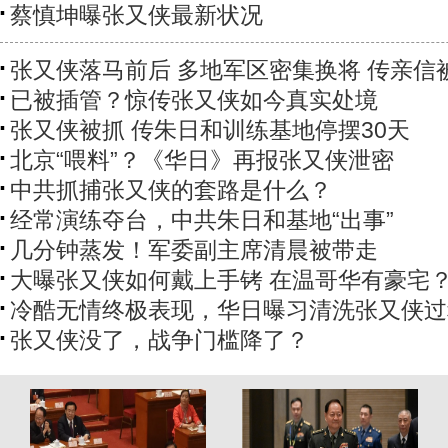
蔡慎坤曝张又侠最新状况
张又侠落马前后 多地军区密集换将 传亲信
已被插管？惊传张又侠如今真实处境
张又侠被抓 传朱日和训练基地停摆30天
北京“喂料”？《华日》再报张又侠泄密
中共抓捕张又侠的套路是什么？
经常演练夺台，中共朱日和基地“出事”
几分钟蒸发！军委副主席清晨被带走
大曝张又侠如何戴上手铐 在温哥华有豪宅
冷酷无情终极表现，华日曝习清洗张又侠过
张又侠没了，战争门槛降了？