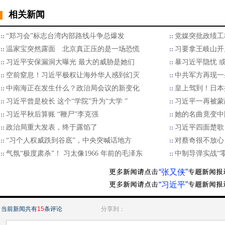
相关新闻
“郑习会”标志台湾内部路线斗争总爆发
党媒突批政绩工
温家宝突然露面 北京真正压的是一场恐慌
习要拿王岐山开
习近平安保漏洞大曝光 最大的威胁是她们
暴习近平隐忧 
空前窒息！习近平极权让海外华人感到幻灭
中共军方再现一
中南海正在发生什么？政治局会议的新变化
皇上驾到！日本
习近平曾是校长 这个“学院”升为“大学 ”
习近平一再被蒙
习近平秋后算账 “鞭尸”李克强
她的名曲竟变中
政治局重大发表，终于露馅了
习近平四面楚歌
“习个人权威跌到谷底”，中央突喊话地方
对蔡奇很不放心
气氛“极度肃杀”！ 习太像1966 年前的毛泽东
中制导弹实战“零
“张又侠”
“习近平”
当前新闻共有
15
条评论
分享到：