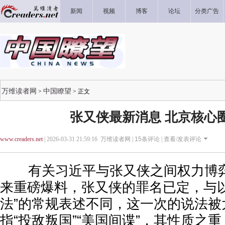
新闻
视频
博客
论坛
分类广告
万维读者网
中国瞭望
>
> 正文
张又侠最新消息 北京核心
www.creaders.net
| 2026-03-31 21:59:16 万维读者网 |
15
条评论 |
查看/发表评论
有关习近平与张又侠之间权力博弈
来重磅爆料，张又侠的罪名已定，与以
法”的常规表述不同，这一次的说法被
指“投敌叛国”“美国间谍”，其性质之