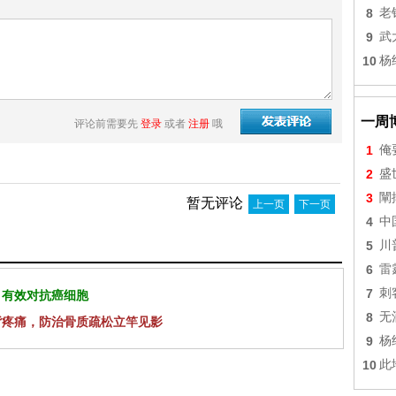
8
老
9
武
10
杨
一周
评论前需要先
登录
或者
注册
哦
1
俺
2
盛
3
闡
暂无评论
上一页
下一页
4
中
5
川
6
雷
7
刺
 有效对抗癌细胞
8
无
背疼痛，防治骨质疏松立竿见影
9
杨
10
此