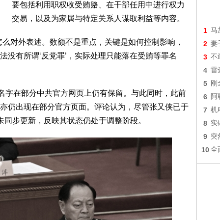
要包括利用职权收受贿赂、在干部任用中进行权力
交易，以及为家属与特定关系人谋取利益等内容。
1
马
怎么对外表述。数额不是重点，关键是如何控制影响，
2
妻
法没有所谓‘反党罪’，实际处理只能落在受贿等罪名
3
不
4
雷
5
刚
的名字在部分中共官方网页上仍有保留。与此同时，此前
6
阿
亦仍出现在部分官方页面。评论认为，尽管张又侠已于
7
机
未同步更新，反映其状态仍处于调整阶段。
8
实
9
突
10
全