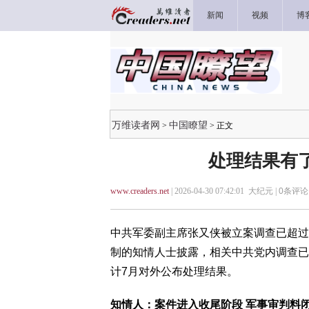
新闻
视频
博
万维读者网
中国瞭望
>
> 正文
处理结果有了
www.creaders.net
| 2026-04-30 07:42:01 大纪元 |
0
条评论 
中共军委副主席张又侠被立案调查已超过
制的知情人士披露，相关中共党内调查已
计7月对外公布处理结果。
知情人：案件进入收尾阶段 军事审判料