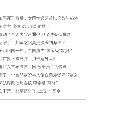
加爵死刑背后：女同学透露难以启齿的秘密
子卖官 这位政治局委员悬了
敢动了？人大异常通报 张又侠疑似翻盘
达瞎了！共军这回真把脸丢到海里了
全职回国一年，中国痛失“国宝级”数据科
联酋投下震撼弹！川普意外大胜
电巨头宣布撤离中国 数千员工丢饭碗
锤了！中国55岁资本大佬在美涉强奸27岁女
然缺席政治局会议 李希遭“降格”
面下架！北京祭出“史上最严”禁令