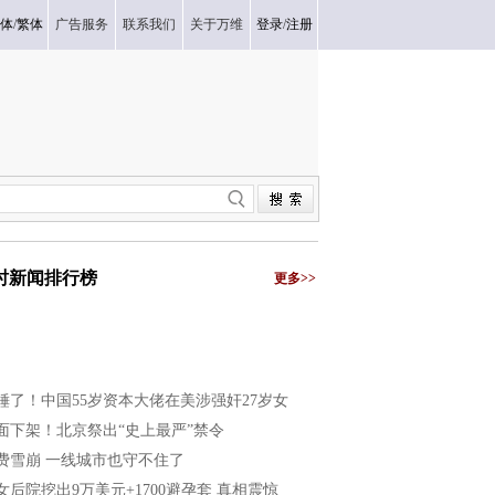
体
/
繁体
广告服务
联系我们
关于万维
登录
/
注册
小时新闻排行榜
更多>>
锤了！中国55岁资本大佬在美涉强奸27岁女
面下架！北京祭出“史上最严”禁令
费雪崩 一线城市也守不住了
女后院挖出9万美元+1700避孕套 真相震惊