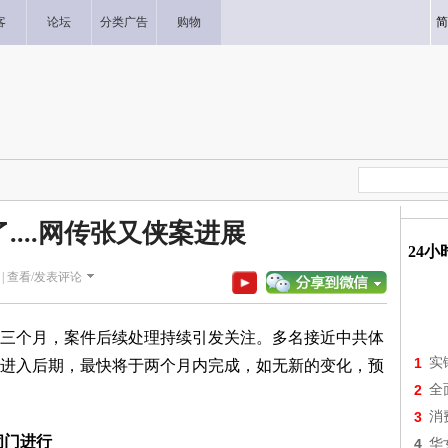
客
论坛
分类广告
购物
简
....网传张又侠案进展
24
|
查看/发表评论
三个月，案件后续处理持续引发关注。多名接近中共体
1
实
进入后期，最快将于两个月内完成，如无新的变化，预
2
全
3
消
闭门进行
4
华