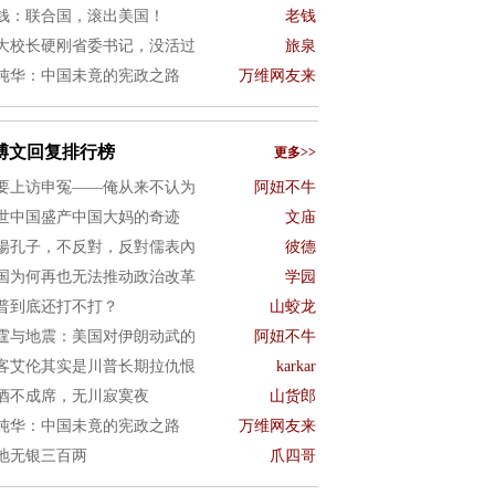
钱：联合国，滚出美国！
老钱
大校长硬刚省委书记，没活过
旅泉
纯华：中国未竟的宪政之路
万维网友来
博文回复排行榜
更多>>
要上访申冤——俺从来不认为
阿妞不牛
世中国盛产中国大妈的奇迹
文庙
揚孔子，不反對，反對儒表內
彼德
国为何再也无法推动政治改革
学园
普到底还打不打？
山蛟龙
霆与地震：美国对伊朗动武的
阿妞不牛
客艾伦其实是川普长期拉仇恨
karkar
酒不成席，无川寂寞夜
山货郎
纯华：中国未竟的宪政之路
万维网友来
地无银三百两
爪四哥