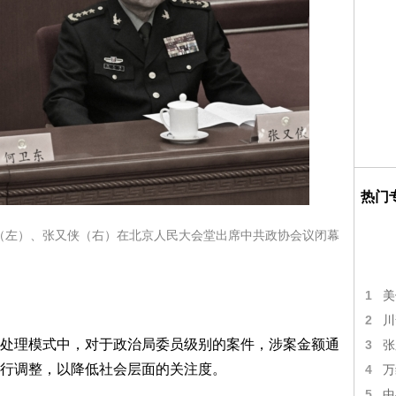
热门
卫东（左）、张又侠（右）在北京人民大会堂出席中共政协会议闭幕
1
美
2
川
处理模式中，对于政治局委员级别的案件，涉案金额通
3
张
行调整，以降低社会层面的关注度。
4
万
5
中