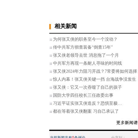
相关新闻
为何张又侠的职务至今一个没动？
传中共军方彻查装备“倒查15年”
张又侠老领导去世 消息拖了一个月
中共军方再现一条耐人寻味的时间线
张又侠2024年力阻习开战？7常委将如何选择
惊人内幕！张又侠关键一挡 台海战争没发生
张又侠：它又一次吞噬了自己的孩子
国防大学四任校长三任政委出事
习近平证实张又侠造反？恐惧至极…
都在等着张又侠翻案 习自己承认了
当前新闻共有
0
条评论
分享到：