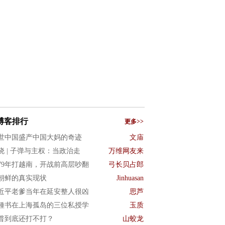
博客排行
更多>>
世中国盛产中国大妈的奇迹
文庙
晓 | 子弹与主权：当政治走
万维网友来
979年打越南，开战前高层吵翻
弓长贝占郎
朝鲜的真实现状
Jinhuasan
近平老爹当年在延安整人很凶
思芦
锺书在上海孤岛的三位私授学
玉质
普到底还打不打？
山蛟龙