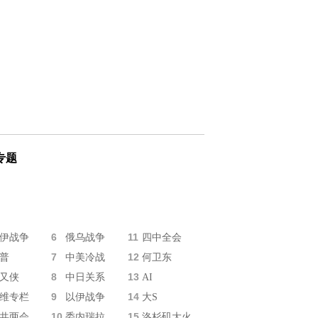
专题
6
11
伊战争
俄乌战争
四中全会
7
12
普
中美冷战
何卫东
8
13
又侠
中日关系
AI
9
14
维专栏
以伊战争
大S
10
15
共两会
委内瑞拉
洛杉矶大火