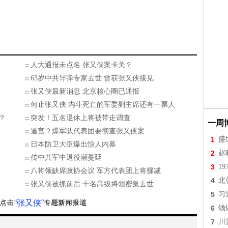
人大通报未点名 张又侠案卡关？
63岁中共导弹专家去世 曾获张又侠接见
张又侠最新消息 北京核心圈已通报
何止张又侠 内斗死亡的军委副主席还有一票人
？
突发！五名退休上将被带走调查
一周
逼宫？爆军队代表团要彻查张又侠案
1
盛
日本防卫大臣爆出惊人内幕
2
赵
传中共军中退役潮蔓延
3
1
八将领缺席政协会议 军方代表团上将骤减
4
北
张又侠被抓前后 十名高级将领密集去世
5
习
“张又侠”
6
钱
7
川