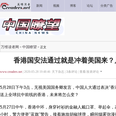
新闻
视频
博客
论坛
分类广告
万维读者网
中国瞭望
>
> 正文
香港国安法通过就是冲着美国来？
www.creaders.net
| 2020-05-28 19:48:46 天下杂志 |
3
条评论 |
查看/发表评论
5月28日下午3点，无视美国国务卿发言，中国人大通过表决"香
送上全球抗中前线的香港，未来将怎么变？
5月27日中午，香港中环，身穿衬衫的金融人戴口罩、举起伞，
小时，警方便举"蓝旗"警告，接着施放胡椒球弹，瞬间烟雾弥