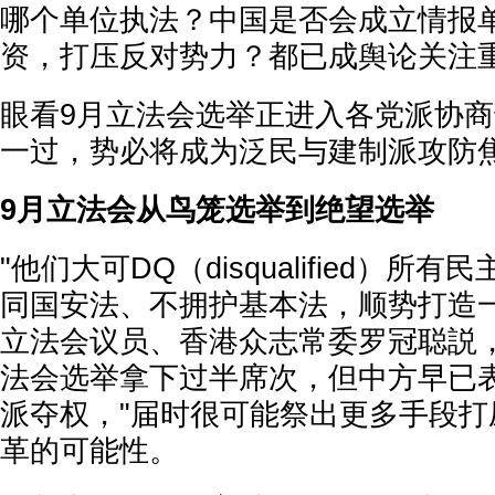
哪个单位执法？中国是否会成立情报
资，打压反对势力？都已成舆论关注
眼看9月立法会选举正进入各党派协
一过，势必将成为泛民与建制派攻防
9月立法会从鸟笼选举到绝望选举
"他们大可DQ（disqualified）
同国安法、不拥护基本法，顺势打造一
立法会议员、香港众志常委罗冠聪説
法会选举拿下过半席次，但中方早已表
派夺权，"届时很可能祭出更多手段打
革的可能性。