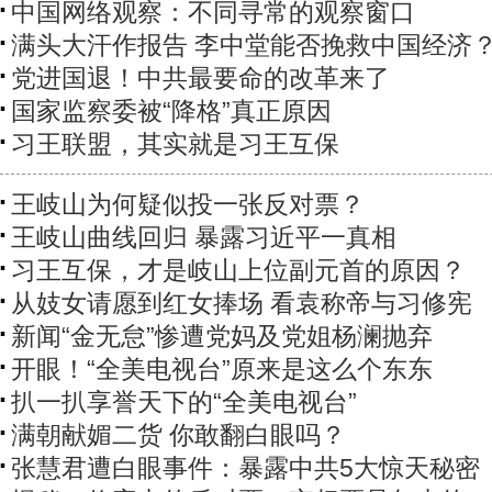
中国网络观察：不同寻常的观察窗口
满头大汗作报告 李中堂能否挽救中国经济
党进国退！中共最要命的改革来了
国家监察委被“降格”真正原因
习王联盟，其实就是习王互保
王岐山为何疑似投一张反对票？
王岐山曲线回归 暴露习近平一真相
习王互保，才是岐山上位副元首的原因？
从妓女请愿到红女捧场 看袁称帝与习修宪
新闻“金无怠”惨遭党妈及党姐杨澜抛弃
开眼！“全美电视台”原来是这么个东东
扒一扒享誉天下的“全美电视台”
满朝献媚二货 你敢翻白眼吗？
张慧君遭白眼事件：暴露中共5大惊天秘密