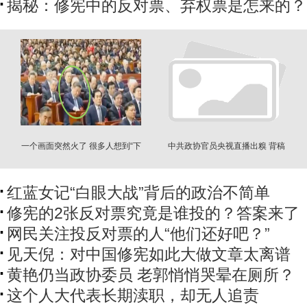
揭秘：修宪中的反对票、弃权票是怎来的？
一个画面突然火了 很多人想到“下
中共政协官员央视直播出糗 背稿
台”
两度卡壳
红蓝女记“白眼大战”背后的政治不简单
修宪的2张反对票究竟是谁投的？答案来了
网民关注投反对票的人“他们还好吧？”
见天倪：对中国修宪如此大做文章太离谱
黄艳仍当政协委员 老郭悄悄哭晕在厕所？
这个人大代表长期渎职，却无人追责