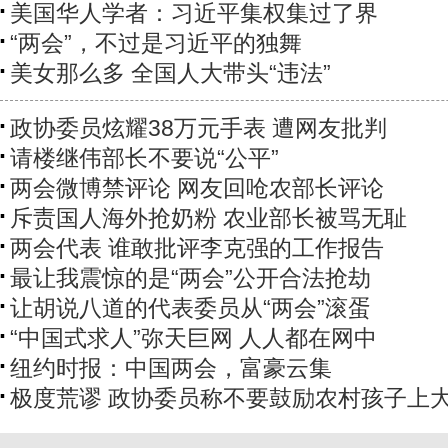
美国华人学者：习近平集权集过了界
“两会”，不过是习近平的独舞
美女那么多 全国人大带头“违法”
政协委员炫耀38万元手表 遭网友批判
请楼继伟部长不要说“公平”
两会微博禁评论 网友回呛农部长评论
斥责国人海外抢奶粉 农业部长被骂无耻
两会代表 谁敢批评李克强的工作报告
最让我震惊的是“两会”公开合法抢劫
让胡说八道的代表委员从“两会”滚蛋
“中国式求人”弥天巨网 人人都在网中
纽约时报：中国两会，富豪云集
极度荒谬 政协委员称不要鼓励农村孩子上