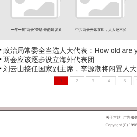
一年一度“两会”登场 奇葩建议又
中共两会开幕在即，人大还不如
把网友惹怒了
橡皮图章
政治局常委全当选人大代表：How old are 
两会应该逐步设立海外代表团
刘云山接任国家副主席，李源潮将闲置人大
1
2
3
4
5
关于本站
|
广告服
Copyright (C) 1998