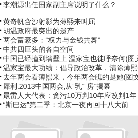
李潮源出任国家副主席说明了什么？
黄奇帆含沙射影为薄熙来叫屈
胡温政府最突出的遗产
两会富豪多：“权力与金钱共舞”
中共四巨头的各自空间
中国已经撞到墙壁上 温家宝也徒呼奈何(图
温家宝最大功绩：倡导政治改革，清除薄熙
去年两会看薄熙来，今年两会瞧的是她(图文
犀利:2013中国两会,从“乳”“房”揭幕
最雷人大代表：贪污10万判10年应改判1年
“斯巴达”第二季：北京一夜再回十八大前