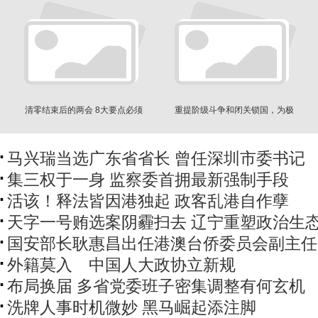
清零结束后的两会 8大要点必须
重提阶级斗争和闭关锁国，为极
注意
左和批邓开道?
马兴瑞当选广东省省长 曾任深圳市委书记
集三权于一身 监察委首拥最新强制手段
活该！释法皆因港独起 政客乱港自作孽
天字一号贿选案阴霾扫去 辽宁重塑政治生
国安部长耿惠昌出任港澳台侨委员会副主任
外籍莫入 中国人大政协立新规
布局换届 多省党委班子密集调整有何玄机
洗牌人事时机微妙 黑马崛起添注脚