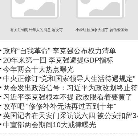
有关注销海外华人的消息 这次可
小粉红被加拿大抓了 曾借爱国炫
能是真的了
富999亿
政府“自我革命” 李克强公布权力清单
20年来第一回 李克强避提GDP指标
今年两会十大热点曝光
中央正修订“党和国家领导人生活待遇规定”
两会发出政治信号：习近平为政改划终止符
习近平李克强根本不提 政改眼看着要黄了
改革吧 “修修补补无法再过五到十年”
英国记者在天安门采访说六四 被公安扣留3
中宣部两会期间10大戒律曝光