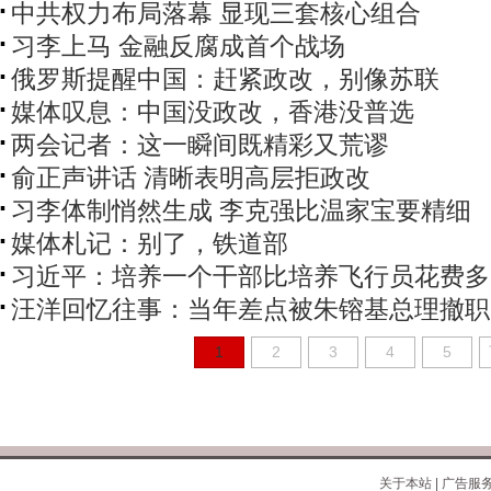
中共权力布局落幕 显现三套核心组合
习李上马 金融反腐成首个战场
俄罗斯提醒中国：赶紧政改，别像苏联
媒体叹息：中国没政改，香港没普选
两会记者：这一瞬间既精彩又荒谬
俞正声讲话 清晰表明高层拒政改
习李体制悄然生成 李克强比温家宝要精细
媒体札记：别了，铁道部
习近平：培养一个干部比培养飞行员花费多
汪洋回忆往事：当年差点被朱镕基总理撤职
1
2
3
4
5
关于本站
|
广告服