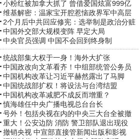
小粉红被加拿大抓了 曾借爱国炫富999亿
维基解密：温家宝开腔惹恼政界军中高层
2个月后中共回应修宪：选举制是政治分赃
中国外交部大规模变阵 早定大局
中央官员强调 中国不会回到终身制
统战部集大权于一身！海外大扩张
中国政改向文革看齐！中组部统管公务员
中国机构改革让习近平赫然露出了马脚
中国统战部扩权！将设法与台湾结盟
中国机构改革减肥不成反而增重？
慎海雄任中央广播电视总台台长
号外！包括央视在内的中央三大台全被撤
重大！公安边防 消防 警卫部队退出现役
撤销央视 中宣部直接管新闻出版和影视