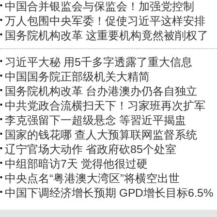
中国合并银监会与保监会！加强党控制
万人包围中央军委！促使习近平这样安排
国务院机构改革 这重要机构竟然被削权了
习近平大秘 用5千多字透露了重大信息
中国国务院正部级机关大精简
国务院机构改革 台办港澳办仍各自独立
中共党政合流横扫天下！习家班再次扩军
李克强留下一超级悬念 等習近平揭盅
国家的钱花哪 查人大预算联网监督系统
辽宁官场大动作 省政府砍85个处室
中组部暗访7天 觉得他很过硬
中央点名“粤港澳大湾区”将横空出世
中国下调经济增长预期 GPD增长目标6.5%