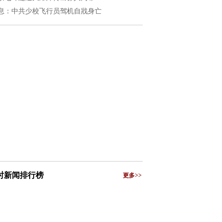
息：中共少校飞行员驾机自戕身亡
小时新闻排行榜
更多>>