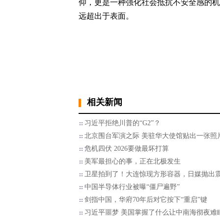
仰，更是一种强化社会抵抗不安全感的机
远超出于表面。
相关新闻
习近平拒绝川普的“G2”？
北京围台军演之际 美驻华大使馆贴出一张照
危机四伏 2026要做最坏打算
美军最担心的事，正在北极发生
卫星拍到了！大连惊现方形容器，日媒抛出
中国半导体行业被曝“僵尸遍野”
剑指中国，华府70年后对它按下“重启”键
习近平噩梦 美国掌握了什么让中南海彻夜难