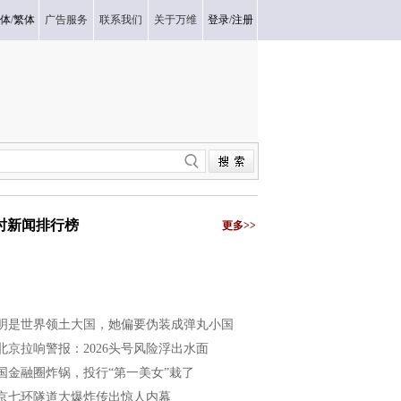
体
/
繁体
广告服务
联系我们
关于万维
登录
/
注册
小时新闻排行榜
更多>>
明是世界领土大国，她偏要伪装成弹丸小国
北京拉响警报：2026头号风险浮出水面
国金融圈炸锅，投行“第一美女”栽了
京七环隧道大爆炸传出惊人内幕