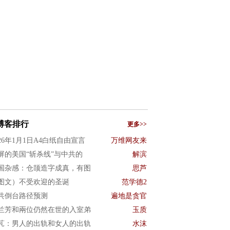
博客排行
更多>>
026年1月1日A4白纸自由宣言
万维网友来
屏的美国“斩杀线”与中共的
解滨
国杂感：仓颉造字成真，有图
思芦
图文）不受欢迎的圣诞
范学德2
共倒台路径预测
遍地是贪官
兰芳和兩位仍然在世的入室弟
玉质
芃：男人的出轨和女人的出轨
水沫