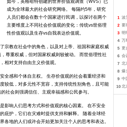
如今，英格哈特创建的世界价值观调查（WVS）已
成为全球最大的社会研究网络。 每隔约5年，研究
人员们都会在数十个国家进行民调，以探讨在两个
1
波
主要维度上不同社会价值观的变化：传统vs世俗理
2
要
性价值观以及生存vs自我表达价值观。
3
明
4
万
映了宗教在社会中的角色，以及对上帝、祖国和家庭权威
5
更
值，尊重权威，但对国家权威则较被动。 而世俗理性社
6
会
，相对支持自由主义价值观。
7
北
8
爆
安全感和个体自主权。 生存价值观的社会着重经济和
9
中
度较低，对多元性不宽容，支持传统性别角色，且可能
10
北
值的社会则强调信任、主观幸福感和公民参与。
是影响人们思考方式和价值观的核心因素。 在不安全
的庇护，它们在灾难时提供支持和解释。 随着全球经
界各地的人们或许会开始更加关注个人的思考和表达。