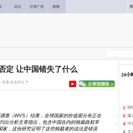
客
论坛
分类广告
购物
简
否定 让中国错失了什么
24
|
查看/发表评论
1
明
值观调查（WVS）结果，全球国家的价值观分布正在
2
爆
日刊出分析文章指出，包含中国在内的独裁政权常
3
中
国家，这份研究证明了这些独裁者的说法是错误
4
北