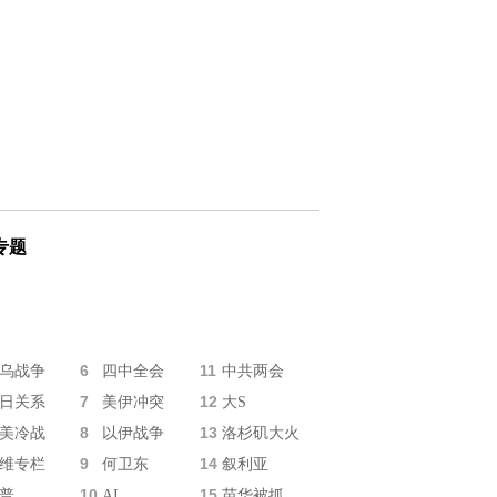
专题
6
11
乌战争
四中全会
中共两会
7
12
日关系
美伊冲突
大S
8
13
美冷战
以伊战争
洛杉矶大火
9
14
维专栏
何卫东
叙利亚
10
15
普
AI
苗华被抓