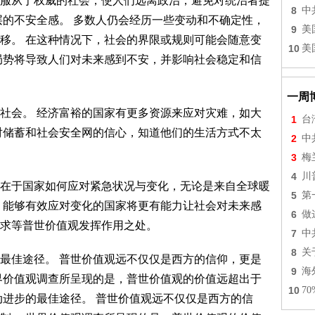
服从于权威的社会，使人们远离政治，避免对统治者提
8
中
层的不安全感。 多数人仍会经历一些变动和不确定性，
9
美
移。 在这种情况下，社会的界限或规则可能会随意变
10
美
局势将导致人们对未来感到不安，并影响社会稳定和信
一周
社会。 经济富裕的国家有更多资源来应对灾难，如大
1
台
对储蓄和社会安全网的信心，知道他们的生活方式不太
2
中
3
梅
4
川
在于国家如何应对紧急状况与变化，无论是来自全球暖
5
第
 能够有效应对变化的国家将更有能力让社会对未来感
6
做
求等普世价值观发挥作用之处。
7
中
8
关
最佳途径。 普世价值观远不仅仅是西方的信仰，更是
9
海
界价值观调查所呈现的是，普世价值观的价值远超出于
10
7
动进步的最佳途径。 普世价值观远不仅仅是西方的信