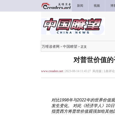
新闻
视频
博
万维读者网
中国瞭望
>
> 正文
对普世价值的
www.creaders.net
| 2023-08-14 11:45:27 风传媒 |
1
条评论 
对比1998年与2022年的世界价
发生变化。 对此《经济学人》10
指责西方将普世价值观强加给其他