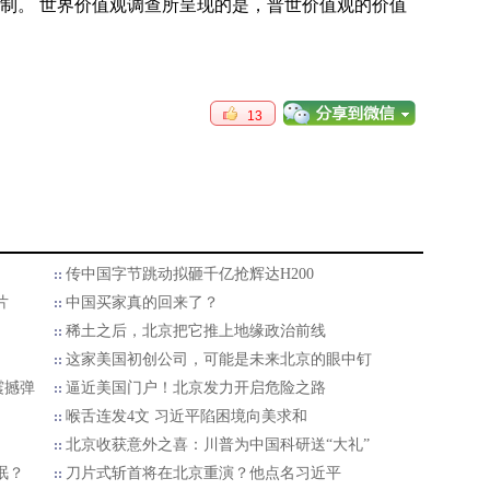
制。 世界价值观调查所呈现的是，普世价值观的价值
13
传中国字节跳动拟砸千亿抢辉达H200
片
中国买家真的回来了？
稀土之后，北京把它推上地缘政治前线
这家美国初创公司，可能是未来北京的眼中钉
震撼弹
逼近美国门户！北京发力开启危险之路
喉舌连发4文 习近平陷困境向美求和
北京收获意外之喜：川普为中国科研送“大礼”
眠？
刀片式斩首将在北京重演？他点名习近平