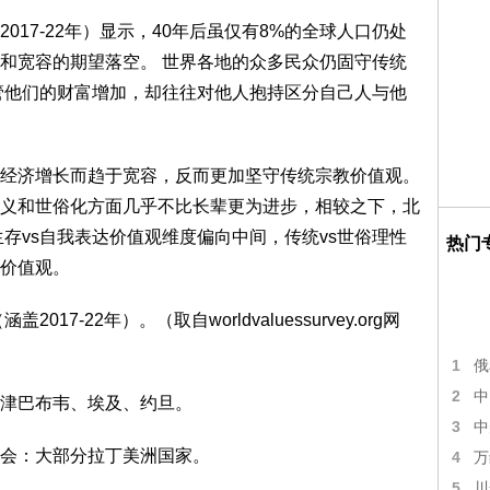
17-22年）显示，40年后虽仅有8%的全球人口仍处
和宽容的期望落空。 世界各地的众多民众仍固守传统
管他们的财富增加，却往往对他人抱持区分自己人与他
经济增长而趋于宽容，反而更加坚守传统宗教价值观。
义和世俗化方面几乎不比长辈更为进步，相较之下，北
存vs自我表达价值观维度偏向中间，传统vs世俗理性
热门
价值观。
7-22年）。（取自worldvaluessurvey.org网
1
俄
2
中
津巴布韦、埃及、约旦。
3
中
会：大部分拉丁美洲国家。
4
万
5
川