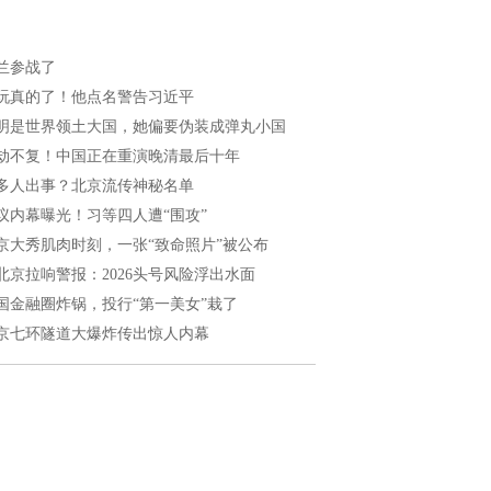
兰参战了
玩真的了！他点名警告习近平
明是世界领土大国，她偏要伪装成弹丸小国
劫不复！中国正在重演晚清最后十年
多人出事？北京流传神秘名单
议内幕曝光！习等四人遭“围攻”
京大秀肌肉时刻，一张“致命照片”被公布
北京拉响警报：2026头号风险浮出水面
国金融圈炸锅，投行“第一美女”栽了
京七环隧道大爆炸传出惊人内幕