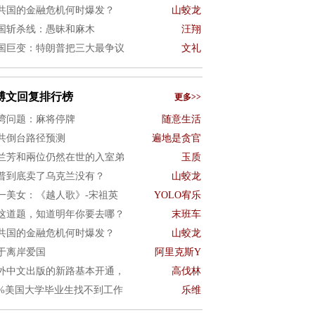
共国的金融危机何时爆发？
山蛟龙
国斩杀线：愚昧和麻木
汪翔
国巨变：特朗普把三大最争议
文礼
博文回复排行榜
更多>>
湾问题：麻将停牌
随意生活
共倒台路径预测
遍地是贪官
兰芳和兩位仍然在世的入室弟
玉质
普到底卖了乌克兰没有？
山蛟龙
一美女：《越人歌》-宋祖英
YOLO宥乐
这道题，知道明年你要去哪？
末班车
共国的金融危机何时爆发？
山蛟龙
于离岸爱国
阿里克斯Y
外中文出版的新路基本开通，
高伐林
0%美国大学毕业生找不到工作
乐维