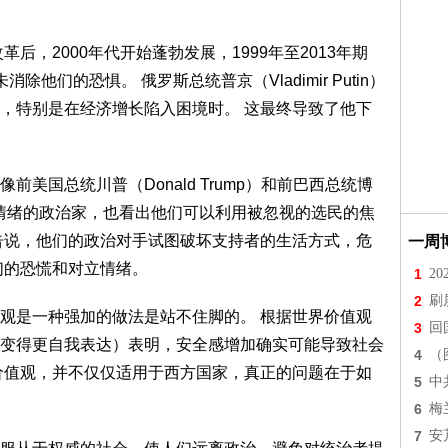
后，2000年代开始蓬勃发展，1999年至2013年期
除他们的恐惧。 俄罗斯总统普京（Vladimir Putin）
，特别是在经济增长陷入困境时。 这最终导致了他下
美国总统川普（Donald Trump）和前巴西总统博
激起对立情绪的政治家，也看出他们可以利用被忽视的选民的焦
告说，他们的政治对手试图破坏支持者的生活方式，危
一周
们的恐慌和对立情绪。
1
2
2
刷
观是一种强加的做法是站不住脚的。 根据世界价值观
3
回
变得更自我表达）表明，安全感增加确实可能导致社会
4
（
价值观，并不仅仅适用于西方国家，真正的问题在于如
5
中
6
梅
7
安