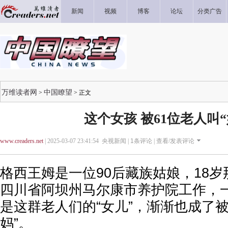
新闻
视频
博客
论坛
分类广告
万维读者网
中国瞭望
>
> 正文
这个女孩 被61位老人叫“
www.creaders.net
| 2025-03-07 23:41:54 央视新闻 |
1
条评论 |
查看/发表评论
格西王姆是一位90后藏族姑娘，18
四川省阿坝州马尔康市养护院工作，一
是这群老人们的“女儿”，渐渐也成了被
妈”。