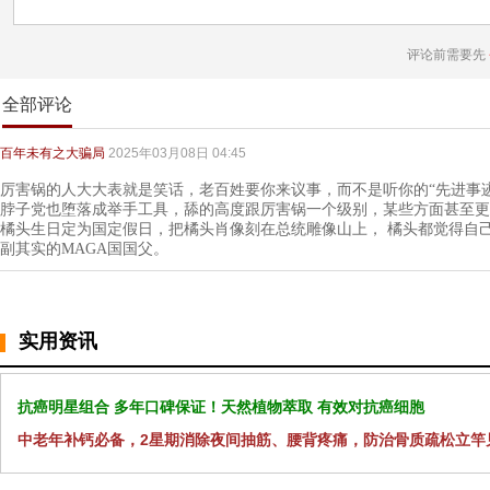
评论前需要先
全部评论
百年未有之大骗局
2025年03月08日 04:45
厉害锅的人大大表就是笑话，老百姓要你来议事，而不是听你的“先进事
脖子党也堕落成举手工具，舔的高度跟厉害锅一个级别，某些方面甚至更高,
橘头生日定为国定假日，把橘头肖像刻在总统雕像山上， 橘头都觉得自
副其实的MAGA国国父。
实用资讯
抗癌明星组合 多年口碑保证！天然植物萃取 有效对抗癌细胞
中老年补钙必备，2星期消除夜间抽筋、腰背疼痛，防治骨质疏松立竿