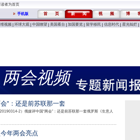
维读者为首页
首
页
新
闻
视
频
博
手机版
万维视频
环球大观
中国嘹望
美国看台
加国要览
留学移民
信息时代
星光灿烂
|
|
|
|
|
|
|
|
两会视频
两会”：还是前苏联那一套
0190314-2）俄媒评中国“两会”：还是前苏联那一套俄罗斯《生意人
点今年两会亮点