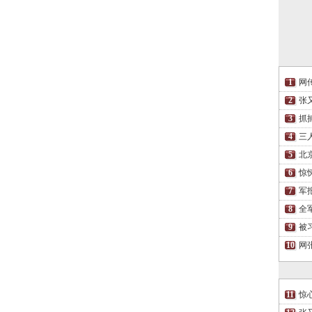
网
张
抓
三
北
惊
军
全
被
网
惊