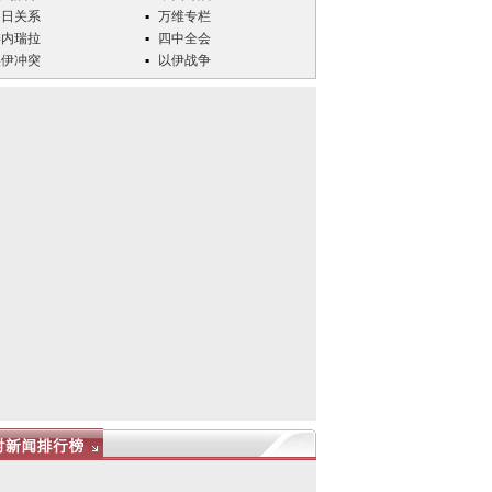
中日关系
万维专栏
委内瑞拉
四中全会
美伊冲突
以伊战争