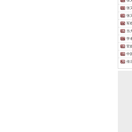
张
张
张
军
当
学
官
中
传