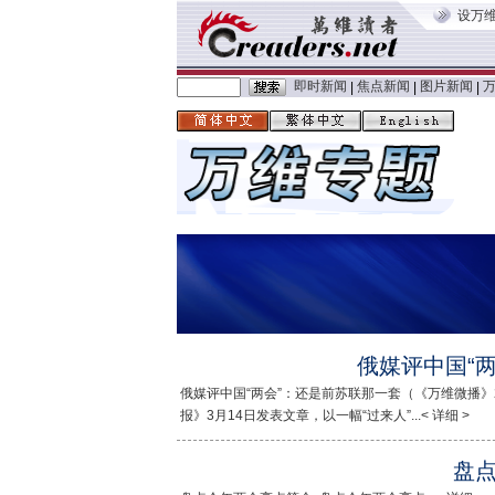
设万
即时新闻
焦点新闻
图片新闻
|
|
|
俄媒评中国“
俄媒评中国“两会”：还是前苏联那一套（《万维微播》2
报》3月14日发表文章，以一幅“过来人”...< 详细 >
盘