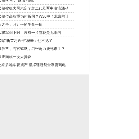
又侠落马，“谜底”揭晓
又侠被抓大局未定？红二代及军中暗流涌动
又侠位高权重为何叛国？WSJ中了北京的计
权之争：习近平的生死一搏
大将军倒下时，没有一片雪花是无辜的
者曝“斩首习近平”秘辛：他不见了
媒异常，高官缄默，习张角力鹿死谁手？
国正面临一次大择诀
北京多地军管戒严 指挥链断裂全靠密码电