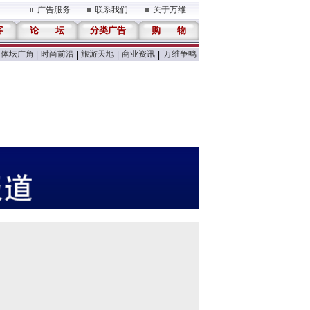
广告服务
联系我们
关于万维
客
论
坛
分类广告
购
物
体坛广角
时尚前沿
旅游天地
商业资讯
万维争鸣
|
|
|
|