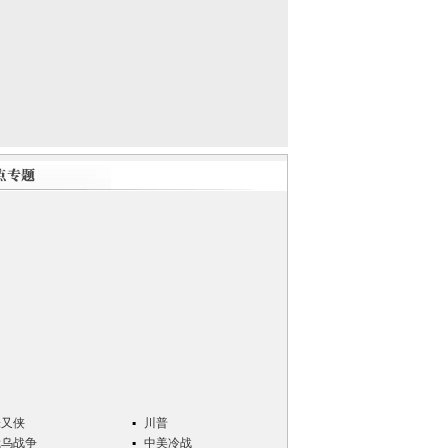
张又侠
川普
俄乌战争
中美冷战