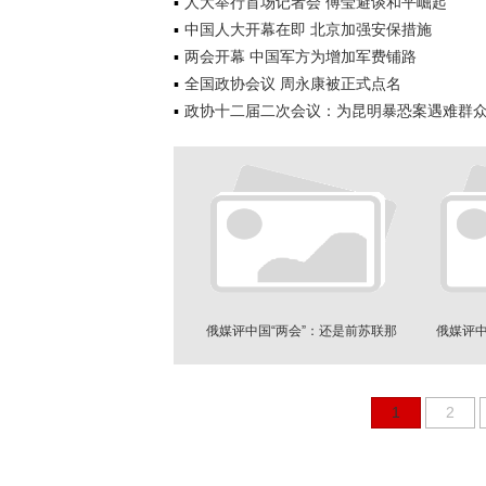
人大举行首场记者会 傅莹避谈和平崛起
中国人大开幕在即 北京加强安保措施
两会开幕 中国军方为增加军费铺路
全国政协会议 周永康被正式点名
政协十二届二次会议：为昆明暴恐案遇难群
俄媒评中国“两会”：还是前苏联那
俄媒评中
一套
1
2