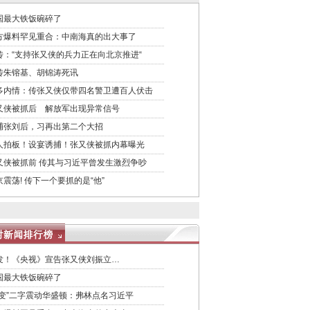
国最大铁饭碗碎了
方爆料罕见重合：中南海真的出大事了
传：“支持张又侠的兵力正在向北京推进“
传朱镕基、胡锦涛死讯
多内情：传张又侠仅带四名警卫遭百人伏击
又侠被抓后 解放军出现异常信号
捕张刘后，习再出第二个大招
人拍板！设宴诱捕！张又侠被抓内幕曝光
又侠被抓前 传其与习近平曾发生激烈争吵
京震荡! 传下一个要抓的是“他”
发！《央视》宣告张又侠刘振立…
国最大铁饭碗碎了
政变”二字震动华盛顿：弗林点名习近平