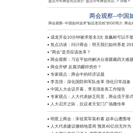
盘点今年两会亮点简介: 盘点今年两会亮点...< 详细 >
两会观察--中国
两会观察--中国如何追求"贴近老百姓"的GD简介: 两会观察
成龙开会10分钟被求签名3次 发飙称可以不
焦点访谈：问计两会：明天我们如何养老 2014
"两会"是否应该改革？
两会观察：习近平如何解决台港疆藏四大难题
两会开锣 反腐消霾抑房价？
专家观点：两会中的经济议题
李克强：深化国防和军队改革 强化日常战备
中国人大会议开幕，李克强发表工作报告
专家观点：人大代表缺乏民意，两会流于形
人大召开之际，抗议者天安门广场撒传单
明星上两会：宋祖英军装朴素 赵本山遭围堵
人大代表建议撤销地震局 预算40亿但无作为