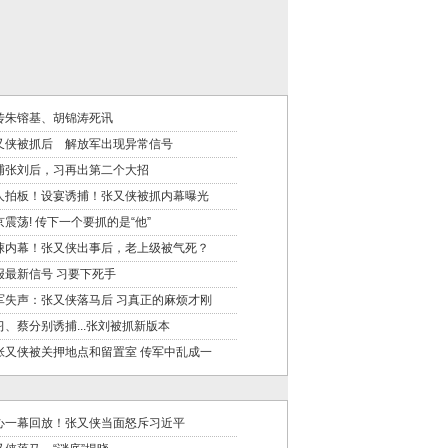
传朱镕基、胡锦涛死讯
又侠被抓后 解放军出现异常信号
捕张刘后，习再出第二个大招
人拍板！设宴诱捕！张又侠被抓内幕曝光
京震荡! 传下一个要抓的是“他”
悚内幕！张又侠出事后，老上级被气死？
报最新信号 习要下死手
军失声：张又侠落马后 习真正的麻烦才刚
习、蔡分别诱捕...张刘被抓新版本
张又侠被关押地点和留置室 传军中乱成一
心一幕回放！张又侠当面怒斥习近平