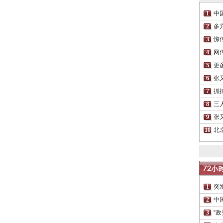
中
多
惊
网
更
张
抓
三
张
北
突
中
“