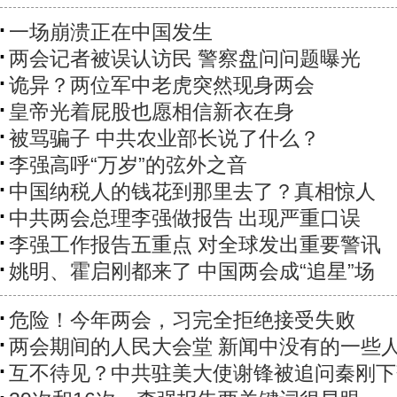
一场崩溃正在中国发生
两会记者被误认访民 警察盘问问题曝光
诡异？两位军中老虎突然现身两会
皇帝光着屁股也愿相信新衣在身
被骂骗子 中共农业部长说了什么？
李强高呼“万岁”的弦外之音
中国纳税人的钱花到那里去了？真相惊人
中共两会总理李强做报告 出现严重口误
李强工作报告五重点 对全球发出重要警讯
姚明、霍启刚都来了 中国两会成“追星”场
危险！今年两会，习完全拒绝接受失败
两会期间的人民大会堂 新闻中没有的一些
互不待见？中共驻美大使谢锋被追问秦刚下