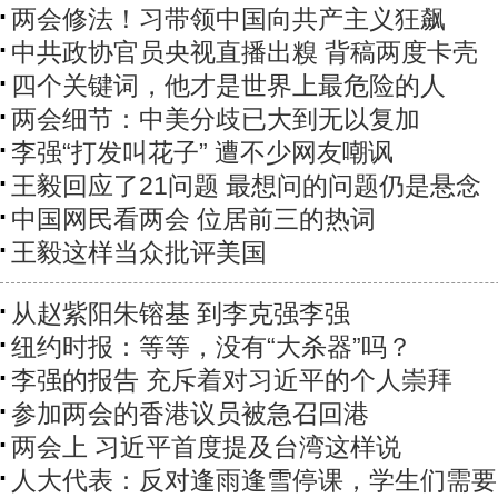
两会修法！习带领中国向共产主义狂飙
中共政协官员央视直播出糗 背稿两度卡壳
四个关键词，他才是世界上最危险的人
两会细节：中美分歧已大到无以复加
李强“打发叫花子” 遭不少网友嘲讽
王毅回应了21问题 最想问的问题仍是悬念
中国网民看两会 位居前三的热词
王毅这样当众批评美国
从赵紫阳朱镕基 到李克强李强
纽约时报：等等，没有“大杀器”吗？
李强的报告 充斥着对习近平的个人崇拜
参加两会的香港议员被急召回港
两会上 习近平首度提及台湾这样说
人大代表：反对逢雨逢雪停课，学生们需要