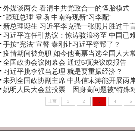
外媒谈两会 看清中共党政合一的怪胎模式
“跟班总理”登场 中南海现新“习李配”
新总理诞生 习近平李克强一张照片胜过千
习近平连任引热议：惊涛骇浪将至 中国已
手按“宪法”宣誓 秦刚让习近平穿帮了？
疫情期间被免职 如今他高票当选全国人大
全国政协会议闭幕会 通过5项决议或报告
习近平挑李强当总理 就是要重振经济？
未列全国政协副主席 中共信宋涛能开展两
姚明人民大会堂投票 因身高问题被“特殊对
上页
1
2
3
4
5