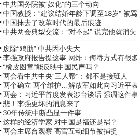
中共国务院被“奴化”的三个动向
中国教授：“建议结婚年龄下调至18岁” 被
中国抹去了改革时代的最后痕迹
中共两会典型交流：“对不起” 说完他就消
废除“鸡肋” 中共因小失大
李强政府报告提这事 网炸：侮辱方式有很
“橡皮图章”能反映中国民声吗？
两会看中共中央“三人帮”：都不是接班人
两个确立 两个维护…解放军如此向习近平
两会：习近平首度发表涉台谈话 强调这件
悲！李强更坏的消息来了
30年传统中断凸显一件事
这样的经济学家 对中国是福还是祸？
两会主席台观察 高官互动细节被捕捉