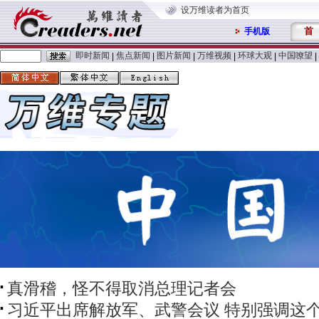
设万维读者为首页
首
手机版
即时新闻
焦点新闻
图片新闻
万维视频
环球大观
中国嘹望
|
|
|
|
|
|
真滑稽，怪不得取消总理记者会
习近平出席解放军、武警会议 特别强调这