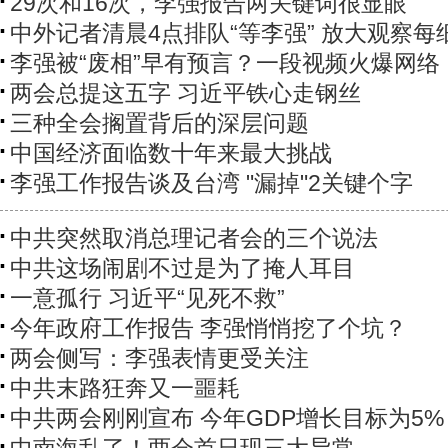
29次和16次，李强报告两关键词很显眼
中外记者清晨4点排队“等李强” 放大观察每
李强被“废相”早有预言？一段视频火爆网络
两会总提这五字 习近平铁心走钢丝
三种全会搁置背后的深层问题
中国经济面临数十年来最大挑战
李强工作报告谈及台湾 "漏掉"2关键个字
中共突然取消总理记者会的三个说法
中共这场闹剧不过是为了掩人耳目
一意孤行 习近平“见死不救”
今年政府工作报告 李强悄悄挖了个坑？
两会侧写：李强表情更受关注
中共末路狂奔又一噩耗
中共两会刚刚宣布 今年GDP增长目标为5%
中南海乱了！两会首日现三大异常