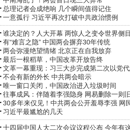
总理记者会成绝响 几个瞬间值得记住
一意孤行 习近平再次打破中共政治惯例
谁决定的？人大开幕 两惊人之变令世界侧
有“难言之隐” 中国两会摒弃30年传统
两会弥漫绝望情绪 北京正在自我放弃
最后一根稻草，中国改革开放告终
文革一幕重现：习三大步完成第二次以党代
不会有新的外长 中共两会暗示
唯一窗口关闭，中国政治进入垃圾时间
往事成风：伴随着李强隐身 网易删除一则
30多年来仅见！中共两会公开羞辱李强 网
习近平最尴尬的几天
十四届中国人大二次会议议程公布 今年有