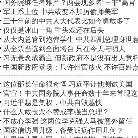
国务院继任者难产？两会现多名“三非”高官
军工系上位 中共或变本加厉偷师美军
三十年前的中共人大代表比如今勇敢多了
仅仅是冰山一角 重头戏还在后头
从大内总管到炮弹学生 中共四副总理身世
从全票当选到全面垮台 只在今天与明天
习无悬念成霸主 但新政府不是没有出人意
中国新政府登场：只许州官放火 不许百姓
这位部长任命很奇怪 习近平让他测试美国
官宣！中共国务院人事任命数十年来首现这
习近平越是集权，中共自毁越快
什么人敢投票不赞成李强当总理？
不放心李强 这两位李克强人马被意外留任
国家信访局升级，备受诟病作用几何？