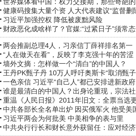
世界媒体看中国：权力交接期，那些奇葩的
健康码搜集大量个资 人大代表建议“监督删
习近平加强控权 降低被废黜风险
财政恶化成啥样了？官媒:“过紧日子”须常
两会推副总理4人，习亲信丁薛祥排名第一
“人在做天在看”，反映了李克强十年的苦涩
墙外文摘：怎样做一个“清白”的中国人？
王丹PK甄子丹 10万人呼吁奥斯卡“取消甄子
一色亲信 习近平“自己人”都已安排进新政府
谁是最清白的中国人？出身论重现，宗法社
重温《人民日报》2011年旧文：全票当选
中共各部长全名单出炉 因买俄军火 他受美
习近平两会为何批美 中美相争的表与里
中共央行行长和财长意外获留任：应对经济