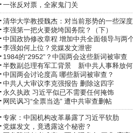
一张反对票，全家鬼门关
清华大学教授魏杰：对当前形势的一些深度
李强第一把火要烧垮国务院？（下）
中国政协修改章程 增加中共全面领导与两
李强如何上位？党媒发文泄密
1984的“2952”？中国两会这些新词被审查
半数副总理有军工背景 新中共人事释放何
中国两会讨论度高 哪些新词被审查？
中共人大审议李克强报告 删除这四字
永久执政 习近平似已不需要任何掩饰
网民讽习“全票当选” 遭中共审查删帖
专家：中国机构改革暴露了习近平软肋
党媒发文，竟透露这个秘密？