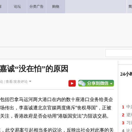
客
论坛
分类广告
购物
简
嘉诚“没在怕”的原因
24
论 |
查看/发表评论
包括巴拿马运河两大港口在内的数十座港口业务给美企
1
中
场传出，李嘉诚遭北京官媒两度痛斥“丧权辱国”，正被
2
逆
关注，香港政府是否会动用“港版国安法”力阻该交易。
3
习
态，此交易案引起相当多的议论，反映出社会对此事的关
4
比