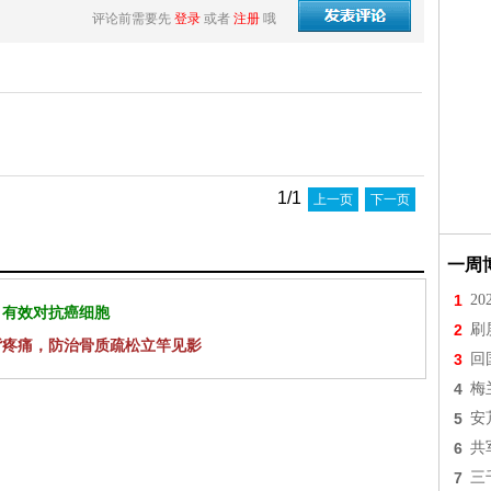
评论前需要先
登录
或者
注册
哦
1/1
上一页
下一页
一周
1
2
 有效对抗癌细胞
2
刷
背疼痛，防治骨质疏松立竿见影
3
回
4
梅
5
安
6
共
7
三