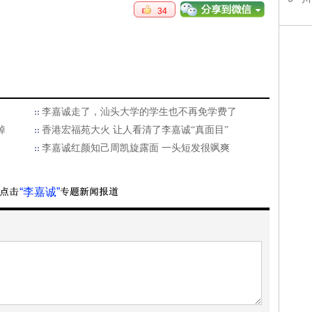
34
李嘉诚走了，汕头大学的学生也不再免学费了
掉
香港宏福苑大火 让人看清了李嘉诚“真面目”
李嘉诚红颜知己周凯旋露面 一头短发很飒爽
“李嘉诚”