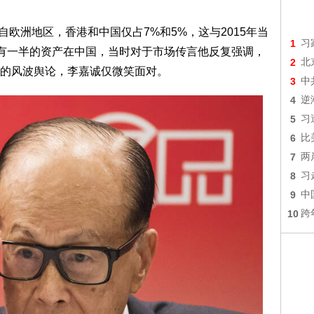
来自欧洲地区，香港和中国仅占7%和5%，这与2015年当
1
习
还有一半的资产在中国，当时对于市场传言他反复强调，
2
北
的风波舆论，李嘉诚仅微笑面对。
3
中
4
逆
5
习
6
比
7
两
8
习
9
中
10
跨