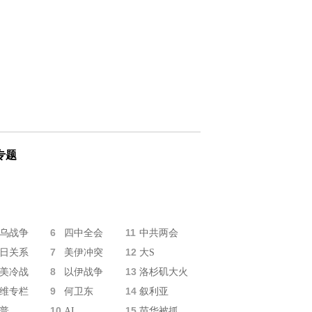
专题
6
11
乌战争
四中全会
中共两会
7
12
日关系
美伊冲突
大S
8
13
美冷战
以伊战争
洛杉矶大火
9
14
维专栏
何卫东
叙利亚
10
15
普
AI
苗华被抓