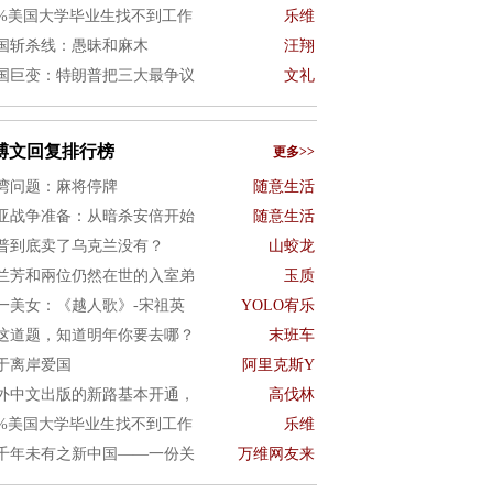
0%美国大学毕业生找不到工作
乐维
国斩杀线：愚昧和麻木
汪翔
国巨变：特朗普把三大最争议
文礼
博文回复排行榜
更多>>
湾问题：麻将停牌
随意生活
亚战争准备：从暗杀安倍开始
随意生活
普到底卖了乌克兰没有？
山蛟龙
兰芳和兩位仍然在世的入室弟
玉质
一美女：《越人歌》-宋祖英
YOLO宥乐
这道题，知道明年你要去哪？
末班车
于离岸爱国
阿里克斯Y
外中文出版的新路基本开通，
高伐林
0%美国大学毕业生找不到工作
乐维
千年未有之新中国——一份关
万维网友来