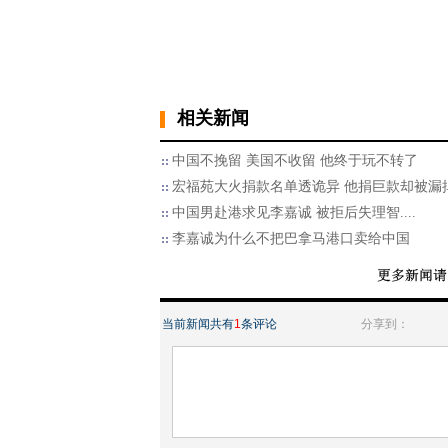
相关新闻
中国不挽留 美国不收留 他终于玩不转了
宏福苑大火捐款名单透诡异 他捐巨款却被漏
中国男赴港求见李嘉诚 被拒后失理智....
李嘉诚为什么不把巴拿马港口卖给中国
当前新闻共有
1
条评论
分享到：