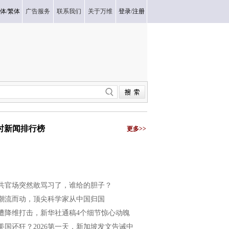
体
/
繁体
广告服务
联系我们
关于万维
登录
/
注册
小时新闻排行榜
更多>>
共官场突然敢骂习了，谁给的胆子？
潮流而动，顶尖科学家从中国归国
遭降维打击，新华社通稿4个细节惊心动魄
美国还狂？2026第一天，新加坡发文告诫中