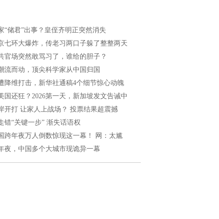
家“储君”出事？皇侄齐明正突然消失
京七环大爆炸，传老习两口子躲了整整两天
共官场突然敢骂习了，谁给的胆子？
潮流而动，顶尖科学家从中国归国
遭降维打击，新华社通稿4个细节惊心动魄
美国还狂？2026第一天，新加坡发文告诫中
岸开打 让家人上战场？ 投票结果超震撼
走错“关键一步” 渐失话语权
国跨年夜万人倒数惊现这一幕！ 网：太尴
年夜，中国多个大城市现诡异一幕