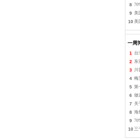
8
7
9
美
10
美
一周
1
台
2
东
3
川
4
梅
5
第
6
做
7
关
8
海
9
7
10
三