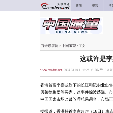
新闻
视频
博
万维读者网
中国瞭望
>
> 正文
这或许是李
www.creaders.net
| 2025-03-19 11:19:26 自由财经 |
1
条评
香港首富李嘉诚旗下的长江和记实业出售
贝莱德集团等买家，该事件馀波荡漾。市
中国国家市场监督管理总局调查，市场正
据报道，香港特首李家超昨（18日）表