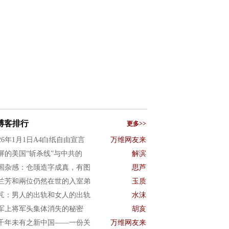
博客排行
更多>>
026年1月1日A4白纸自由宣言
万维网友来
屏的美国“斩杀线”与中共的
解滨
国杂感：仓颉造字成真，有图
思芦
兰芳和兩位仍然在世的入室弟
玉质
芃：男人的出轨和女人的出轨
水沫
军上将军头集体消失的秘密
胡亥
千年未有之新中国——一份关
万维网友来