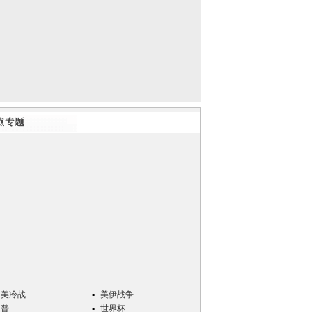
中美冷战
美伊战争
川普
世界杯