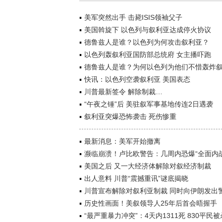
美军突然出手 击毙ISIS领袖父子
美国斡旋下 以色列与叙利亚达成停火协议
德鲁兹人是谁？以色列为何攻击叙利亚？
以色列轰叙利亚国防部总统府 女主播吓跑
德鲁兹人是谁？为何以色列为他们不惜轰炸
快讯：以色列空袭叙利亚 美国表态
川普最新签令 解除制裁…
“午夜之锤”后 美驻叙军事基地传连2日遇袭
叙利亚突爆恐怖袭击 死伤惨重
最新消息：美军开始撤离
濒临崩溃！卢比欧警告：几周内恐爆“全面内战
美国之后 又一大经济体解除对叙经济制裁
出人意料 川普“震撼重讯”谜底揭晓
川普宣布解除对叙利亚制裁 同时向伊朗发出
历史性画面！美叙领导人25年后首会晤握手
“最严重暴力冲突”：4天内1311死 830平民被