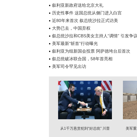
叙利亚新政府送给北京大礼
历史性事件 这国总统从侧门进入白宫
近80年来首次 叙总统沙拉正式访美
大势已去，中国弃权
叙总统沙拉和CBS美女主持人“调情” 引发争
美军最新“斩首”行动曝光
叙利亚为组新国会投票 阿萨德垮台后首次
叙总统破冰联合国，58年首亮相
美军司令罕见出访
从1千万悬赏犯到“好总统” 川普
美军重
180度转弯