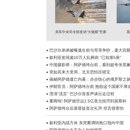
美军中央司令部发动“大规模”空袭
英
巴沙尔弟弟被曝逃生前与哥哥争吵，庞大宫
叙利亚发现逾10万人乱葬岗 “已知第5座”
中国摄影师：阿萨德垮台前，看到超夸张景象.
突如其来大变局，北京恐怕压错宝
揭秘阿萨德逃亡内幕：步步惊心的俄罗斯之
伊朗官员：阿萨德垮台前 抱怨这个国家不厚
澄清“流言” 巴沙尔首发声谈出走过程
重两吨! 阿萨德空运2.5亿美元纸币到莫斯科
阿萨德垮台后基督徒首次礼拜 坦言很害怕
叙利亚内战方休 东突厥调转枪口指向中国