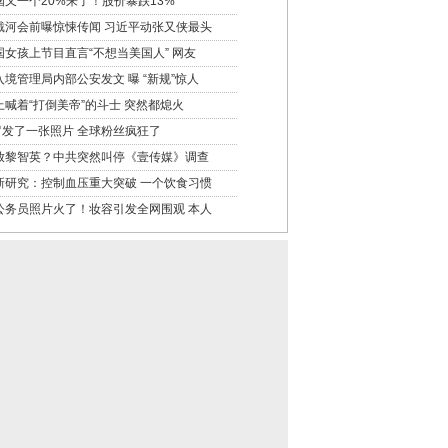
国又一个20%来了！股价暴跌13%
戴河会前曝惊悚传闻 习近平动张又侠最头
国女孩上节目直言“不想当美国人” 网友
入境管理局内部公安发文 曝 “新规”惊人
上喊着“打倒美帝”的斗士 突然都熄火
罗发了一张照片 全球粉丝疯狂了
放黎智英？中共突然叫停《壹传媒》调查
新研究：控制血压重大突破 一个饮食习惯
公务员照片火了！妆容引发全网围观 本人