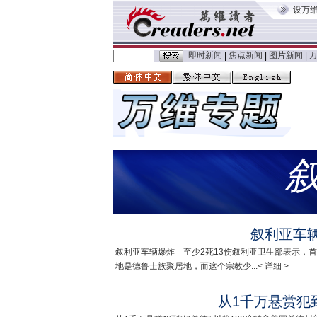
设万
即时新闻
焦点新闻
图片新闻
|
|
|
叙利亚车辆
叙利亚车辆爆炸 至少2死13伤叙利亚卫生部表示，
地是德鲁士族聚居地，而这个宗教少...< 详细 >
从1千万悬赏犯到