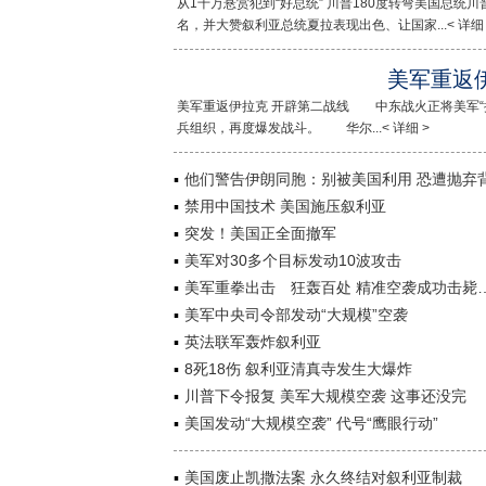
从1千万悬赏犯到“好总统” 川普180度转弯美国总统
名，并大赞叙利亚总统夏拉表现出色、让国家...< 详细 
美军重返
美军重返伊拉克 开辟第二战线 中东战火正将美军“
兵组织，再度爆发战斗。 华尔...< 详细 >
他们警告伊朗同胞：别被美国利用 恐遭抛弃
禁用中国技术 美国施压叙利亚
突发！美国正全面撤军
美军对30多个目标发动10波攻击
美军重拳出击 狂轰百处 精准空袭成功击毙
美军中央司令部发动“大规模”空袭
英法联军轰炸叙利亚
8死18伤 叙利亚清真寺发生大爆炸
川普下令报复 美军大规模空袭 这事还没完
美国发动“大规模空袭” 代号“鹰眼行动”
美国废止凯撒法案 永久终结对叙利亚制裁