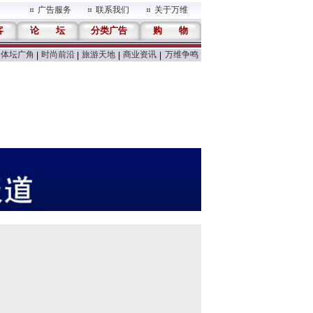
广告服务
联系我们
关于万维
客
论
坛
分类广告
购
物
体坛广角
时尚前沿
旅游天地
商业资讯
万维争鸣
|
|
|
|