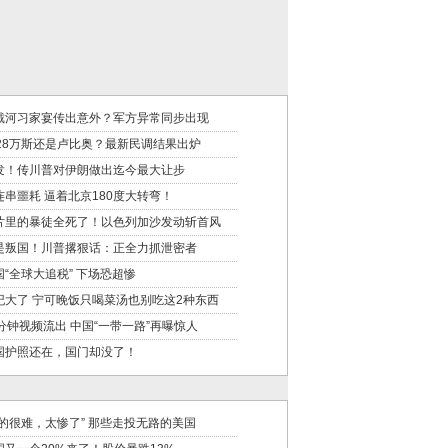
戴河习家宴传出意外？军方异常同步出现
028万斯还是卢比奥？最新民调结果出炉
发！传川普对伊朗做出迄今最大让步
连串噩耗 逼着北京180度大转弯！
片里的暴徒全死了！以色列加沙发动斩首风
是叛国！川普撂狠话：正全力抓泄密者
国“全球大追税” 下场恐超惨
纪大了 宁可晚饭只喝菜汤也别吃这2种东西
6分钟视频流出 中国“一带一路”再曝惊人
国护照还在，国门却没了！
真的很难，太惨了” 那些走投无路的美国