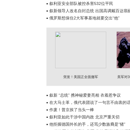
叙利亚安全部队被控杀害532位平民
叙新领导人改名自封总统 出国高调戴百达翡
俄罗斯想保住2大军事基地就要交出“他”
突发！美国正全面撤军
美军对3
叙新 “总统” 携神秘爱妻亮相 衣着惹争议
在大马士革，俄代表团说了一句言不由衷的
作废！普京挨了当头一棒
叙利亚如此干涉中国内政 北京严重关切
他拒握德国外长的手，还骂少数族裔是“猪”