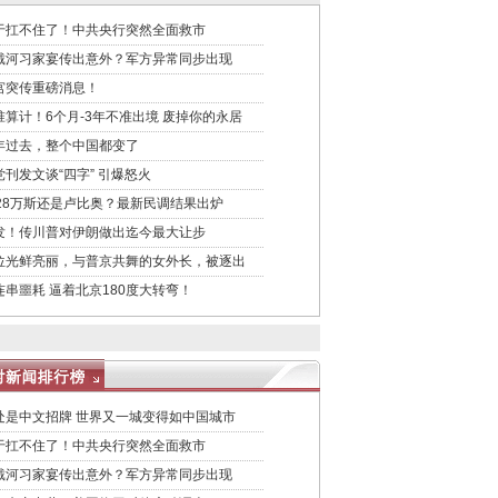
于扛不住了！中共央行突然全面救市
戴河习家宴传出意外？军方异常同步出现
宫突传重磅消息！
准算计！6个月-3年不准出境 废掉你的永居
年过去，整个中国都变了
党刊发文谈“四字” 引爆怒火
028万斯还是卢比奥？最新民调结果出炉
发！传川普对伊朗做出迄今最大让步
位光鲜亮丽，与普京共舞的女外长，被逐出
连串噩耗 逼着北京180度大转弯！
处是中文招牌 世界又一城变得如中国城市
于扛不住了！中共央行突然全面救市
戴河习家宴传出意外？军方异常同步出现