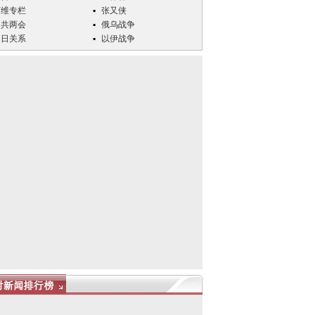
万维专栏
张又侠
中共两会
俄乌战争
中日关系
以伊战争