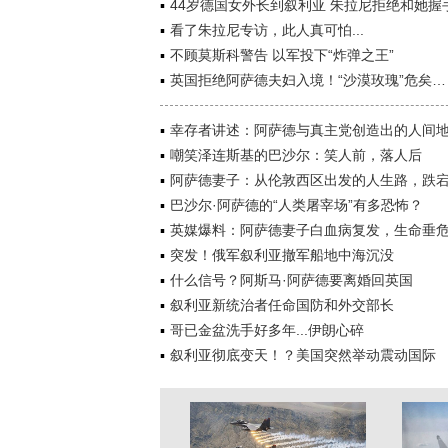
44岁德国女外长到叙利亚 朱拉尼拒绝和她握
看了朱拉尼专访，此人真可怕...
不顾莫斯科警告 以军投下“炸弹之王”
英国拒绝阿萨德夫妇入境！“沙漠玫瑰”危矣…
幸存者讲述：阿萨德与真主党创造出的人间
嘲笑泽连斯基的巴沙尔：笑人前，落人后
阿萨德妻子：从伦敦西区出发的人生路，跌
巴沙尔·阿萨德的“人类屠宰场”有多恐怖？
英媒爆料：阿萨德妻子白血病复发，生命垂
突发！俄军叙利亚撤军船地中海沉没
什么信号？阿斯马·阿萨德要离婚回英国
叙利亚新统治者任命国防和外交部长
哥已金盆洗手好多年...伊朗心碎
叙利亚彻底变天！？美国突然举动震动国际