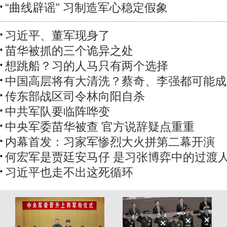
“曲线辟谣” 习制造军心稳定假象
习近平、董军现身了
苗华被抓的三个诡异之处
想跳船？习的人马只有两个选择
中国高层将有大清洗？蔡奇、李强都可能成
传东部战区司令林向阳自杀
中共军队要临阵哗变
中央军委苗华被查 官方说辞疑点重重
内幕首发：习家军惨烈大火拼第二幕开演
何宏军是贾廷安马仔 是习张博弈中的过渡
习近平也走不出这死循环