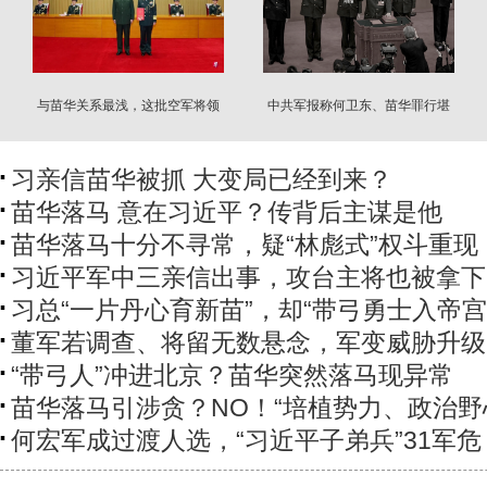
与苗华关系最浅，这批空军将领
中共军报称何卫东、苗华罪行堪
受到重用
比徐才厚、郭伯雄
习亲信苗华被抓 大变局已经到来？
苗华落马 意在习近平？传背后主谋是他
苗华落马十分不寻常，疑“林彪式”权斗重现
习近平军中三亲信出事，攻台主将也被拿下
习总“一片丹心育新苗”，却“带弓勇士入帝宫
董军若调查、将留无数悬念，军变威胁升级
“带弓人”冲进北京？苗华突然落马现异常
苗华落马引涉贪？NO！“培植势力、政治野
何宏军成过渡人选，“习近平子弟兵”31军危