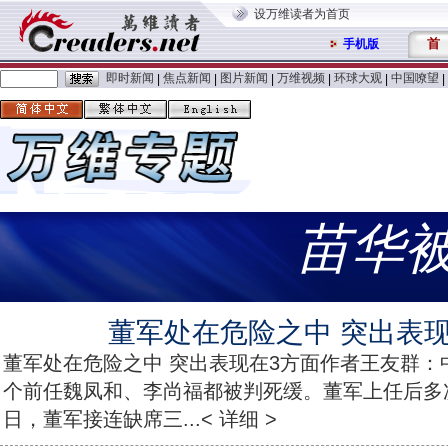
设万维读者为首页
首
手机版
即时新闻
焦点新闻
图片新闻
万维视频
环球大观
中国嘹望
|
|
|
|
|
|
苗华
董军处在危险之中 突出表现
董军处在危险之中 突出表现在3方面作者王友群：
个前任魏凤和、李尚福都被判死缓。董军上任后多
日，董军接连缺席三...< 详细 >