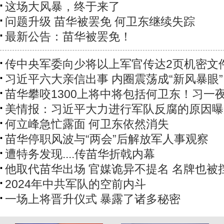
这场大风暴，终于来了
问题升级 苗华被罢免 何卫东继续失踪
最新公告：苗华被罢免！
传中央军委向少将以上军官传达2页机密文
习近平六大亲信出事 内圈震荡成“新风暴眼”
苗华攀咬1300上将中将包括何卫东！习一
美情报：习近平大力进行军队反腐的原因曝
何立峰急忙露面 何卫东依然消失
苗华停职风波与“两会”后解放军人事观察
遭特务发现....传苗华折戟内幕
他取代苗华出场 官媒诡异不提名 名牌也被
2024年中共军队的空前内斗
一场上将晋升仪式 暴露了诸多秘密