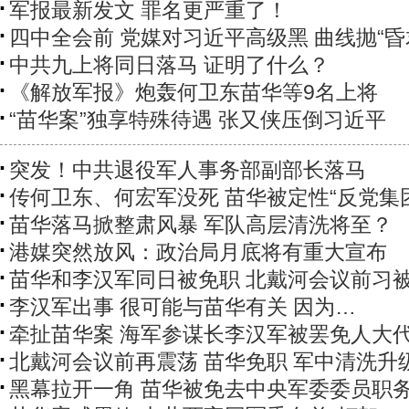
军报最新发文 罪名更严重了！
四中全会前 党媒对习近平高级黑 曲线抛“昏
中共九上将同日落马 证明了什么？
《解放军报》炮轰何卫东苗华等9名上将
“苗华案”独享特殊待遇 张又侠压倒习近平
突发！中共退役军人事务部副部长落马
传何卫东、何宏军没死 苗华被定性“反党集
苗华落马掀整肃风暴 军队高层清洗将至？
港媒突然放风：政治局月底将有重大宣布
苗华和李汉军同日被免职 北戴河会议前习
李汉军出事 很可能与苗华有关 因为…
牵扯苗华案 海军参谋长李汉军被罢免人大
北戴河会议前再震荡 苗华免职 军中清洗升
黑幕拉开一角 苗华被免去中央军委委员职