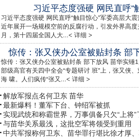
习近平态度强硬 网民直呼“
习近平态度强硬 网民直呼“触目惊心”军委高层大震
近年展开一场规模空前的反腐行动，引发外界高度关
月，第十四届全国人大...< 详细 >
惊传：张又侠办公室被贴封条 部
惊传：张又侠办公室被贴封条 部下放风 苗华实锤1
部级高官有关四中全会“专题研讨 班”上，张又侠
海 啸。人们疯传“张又...< 详细 >
解放军报点名何卫东 苗华
最新爆料！董军下台、钟绍军被抓
实现武统和称霸世界，万事俱备只欠“上将”
与苗华关系最浅，这批空军将领受到重用
中共军报称何卫东、苗华罪行堪比徐才厚、