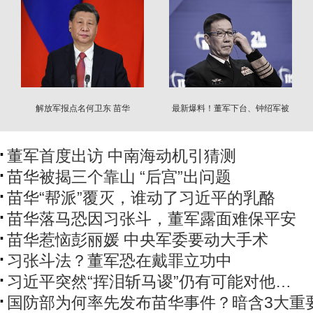
解放军报点名何卫东 苗华
最新爆料！董军下台、钟绍军被
抓
董军首度出访 中南海动机引猜测
苗华被揭三个靠山 “后宫”出问题
苗华“帮派”覆灭，谁动了习近平的乳酪
苗华落马恐因习张斗，董军露面难保平安
苗华惹恼彭丽媛 中央军委要动大手术
习张斗法？董军恐在戴罪立功中
习近平突然“挥泪斩马谡”仍有可能对他…
国防部为何率先发布苗华事件？暗含3大重