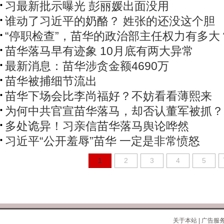
习最新批示曝光 彭丽媛出面没用
谁动了习近平的奶酪？ 姓张的还没这个胆
“停职检查”，苗华的政治部主任权力有多大
苗华落马早有迹象 10月底有两大异常
最新消息：苗华涉贪金额4690万
苗华被捕细节流出
苗华下场会比李尚福好？不妨看看薄熙来
为何中共官宣苗华落马，却否认董军被抓？
多处诡异！习亲信苗华落马舆论哗然
习近平“公开羞辱”苗华 一定是非常愤怒
1
2
3
4
5
关于本站
|
广告服