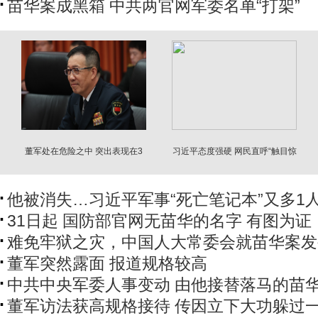
苗华案成黑箱 中共两官网军委名单“打架”
董军处在危险之中 突出表现在3
习近平态度强硬 网民直呼“触目惊
方面
心”
他被消失…习近平军事“死亡笔记本”又多1
31日起 国防部官网无苗华的名字 有图为证
难免牢狱之灾，中国人大常委会就苗华案发
董军突然露面 报道规格较高
中共中央军委人事变动 由他接替落马的苗
董军访法获高规格接待 传因立下大功躲过