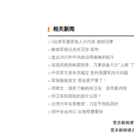
相关新闻
5位将军被罢免人大代表 他却没事
解放军报点名何卫东 苗华
盘点2025年中共政治局难掩的权斗
实现武统和称霸世界，万事俱备只欠“上将”
中共军方发补充规定 意外泄露军内大问题
军报最新发文 罪名更严重了！
邓聿文：我所了解的何卫东、苗华案内情
何卫东到底犯的是什么罪？
台湾大学名誉教授：习近平危机四伏
四中全会内讧 台海帮遭重创