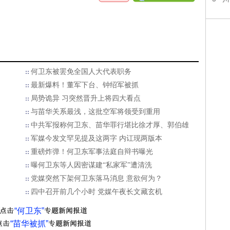
何卫东被罢免全国人大代表职务
最新爆料！董军下台、钟绍军被抓
局势诡异 习突然晋升上将四大看点
了
与苗华关系最浅，这批空军将领受到重用
中共军报称何卫东、苗华罪行堪比徐才厚、郭伯雄
军媒今发文罕见提及这两字 内讧现两版本
重磅炸弹！何卫东军事法庭自辩书曝光
曝何卫东等人因密谋建“私家军”遭清洗
党媒突然下架何卫东落马消息 意欲何为？
四中召开前几个小时 党媒午夜长文藏玄机
“何卫东”
“苗华被抓”