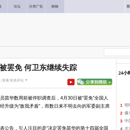
客
论坛
分类广告
购物
简
华被罢免 何卫东继续失踪
24
|
查看/发表评论
苗华数周前被停职调查后，4月30日被“罢免”全国人
1
明
经升级为“敌我矛盾”，而数日来不明去向的军委副主席
2
爆
3
中
表公告，引人注目的是“决定罢免苗华的第十四届全国
4
北