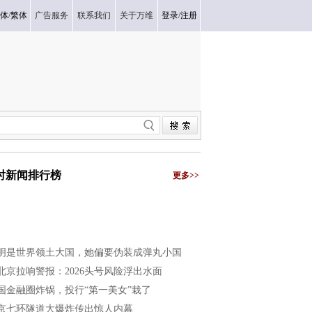
体
/
繁体
广告服务
联系我们
关于万维
登录
/
注册
小时新闻排行榜
更多>>
明是世界领土大国，她偏要伪装成弹丸小国
北京拉响警报：2026头号风险浮出水面
国金融圈炸锅，投行“第一美女”栽了
京七环隧道大爆炸传出惊人内幕