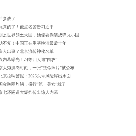
兰参战了
玩真的了！他点名警告习近平
明是世界领土大国，她偏要伪装成弹丸小国
劫不复！中国正在重演晚清最后十年
多人出事？北京流传神秘名单
议内幕曝光！习等四人遭“围攻”
京大秀肌肉时刻，一张“致命照片”被公布
北京拉响警报：2026头号风险浮出水面
国金融圈炸锅，投行“第一美女”栽了
京七环隧道大爆炸传出惊人内幕