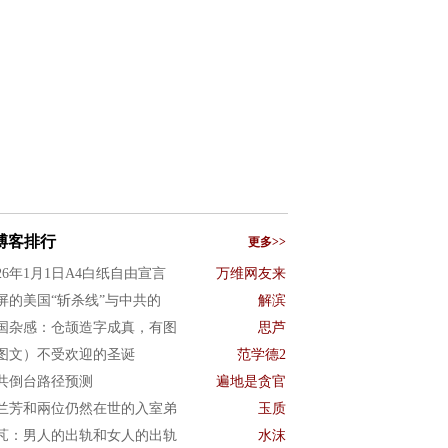
博客排行
更多>>
026年1月1日A4白纸自由宣言
万维网友来
屏的美国“斩杀线”与中共的
解滨
国杂感：仓颉造字成真，有图
思芦
图文）不受欢迎的圣诞
范学德2
共倒台路径预测
遍地是贪官
兰芳和兩位仍然在世的入室弟
玉质
芃：男人的出轨和女人的出轨
水沫