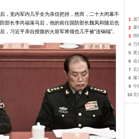
后，党内军内几乎全为亲信把持，然而，二十大闭幕不
1
波
防部长李尚福落马后，他的前任国防部长魏凤和随后也
2
要
后，习近平亲自授旗的火箭军将领也几乎被“连锅端”。
3
明
4
万
5
更
6
会
7
北
8
爆
9
中
10
北