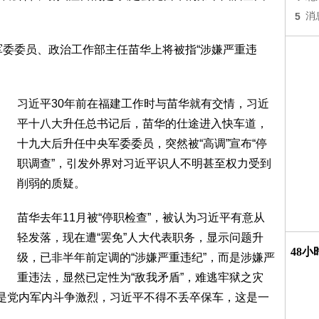
5
消
军委委员、政治工作部主任苗华上将被指“涉嫌严重违
习近平30年前在福建工作时与苗华就有交情，习近
平十八大升任总书记后，苗华的仕途进入快车道，
十九大后升任中央军委委员，突然被“高调”宣布“停
职调查”，引发外界对习近平识人不明甚至权力受到
削弱的质疑。
苗华去年11月被“停职检查”，被认为习近平有意从
轻发落，现在遭“罢免”人大代表职务，显示问题升
48
级，已非半年前定调的“涉嫌严重违纪”，而是涉嫌严
重违法，显然已定性为“敌我矛盾”，难逃牢狱之灾
还是党内军内斗争激烈，习近平不得不丢卒保车，这是一