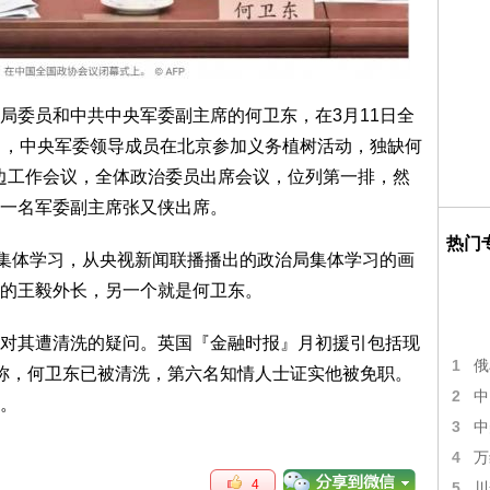
局委员和中共中央军委副主席的何卫东，在3月11日全
日，中央军委领导成员在北京参加义务植树活动，独缺何
周边工作会议，全体政治委员出席会议，位列第一排，然
一名军委副主席张又侠出席。
热门
次集体学习，从央视新闻联播播出的政治局集体学习的画
的王毅外长，另一个就是何卫东。
对其遭清洗的疑问。英国『金融时报』月初援引包括现
1
俄
称，何卫东已被清洗，第六名知情人士证实他被免职。
2
中
。
3
中
4
万
4
5
川