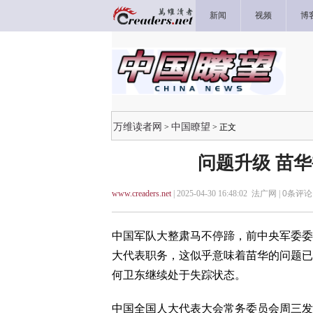
新闻
视频
博
万维读者网
中国瞭望
>
> 正文
问题升级 苗
www.creaders.net
| 2025-04-30 16:48:02 法广网 |
0
条评论 
中国军队大整肃马不停蹄，前中央军委委员
大代表职务，这似乎意味着苗华的问题已
何卫东继续处于失踪状态。
中国全国人大代表大会常务委员会周三发