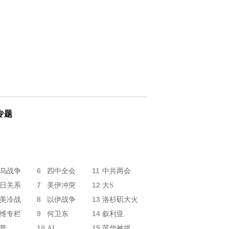
专题
6
11
乌战争
四中全会
中共两会
7
12
日关系
美伊冲突
大S
8
13
美冷战
以伊战争
洛杉矶大火
9
14
维专栏
何卫东
叙利亚
10
15
普
AI
苗华被抓