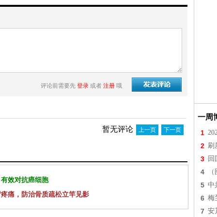
评论前需要先
登录
或者
注册
哦
一周
暂无评论
上一页
下一页
1
2
2
刷
3
回
4
（
 有效对抗癌细胞
5
中
背疼痛，防治骨质疏松立竿见影
6
梅
7
安