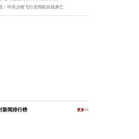
息：中共少校飞行员驾机自戕身亡
小时新闻排行榜
更多>>