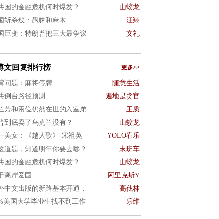
共国的金融危机何时爆发？
山蛟龙
国斩杀线：愚昧和麻木
汪翔
国巨变：特朗普把三大最争议
文礼
博文回复排行榜
更多>>
湾问题：麻将停牌
随意生活
共倒台路径预测
遍地是贪官
兰芳和兩位仍然在世的入室弟
玉质
普到底卖了乌克兰没有？
山蛟龙
一美女：《越人歌》-宋祖英
YOLO宥乐
这道题，知道明年你要去哪？
末班车
共国的金融危机何时爆发？
山蛟龙
于离岸爱国
阿里克斯Y
外中文出版的新路基本开通，
高伐林
0%美国大学毕业生找不到工作
乐维