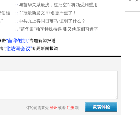
了
与苗华关系最浅，这批空军将领受到重用
郭伯雄
军报最新发文 罪名更严重了！
”
中共九上将同日落马 证明了什么？
“苗华案”独享特殊待遇 张又侠压倒习近平
“苗华被抓”
“北戴河会议”
评论前需要先
登录
或者
注册
哦