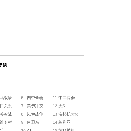
专题
6
11
乌战争
四中全会
中共两会
7
12
日关系
美伊冲突
大S
8
13
美冷战
以伊战争
洛杉矶大火
9
14
维专栏
何卫东
叙利亚
10
15
普
AI
苗华被抓