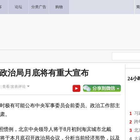
客
论坛
分类广告
购物
简
政治局月底将有重大宣布
24
|
查看/发表评论
极有可能公布中央军事委员会前委员、政治工作部主
1
习
肃。
2
跨
照惯例，北京中央领导人将于8月初到海滨城市北戴
3
北
将于本月底召开政治局会议，分析当前经济形势，以及
4
大