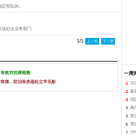
稳定军队的。
应该赶出业务部门
1/1
上一页
下一页
 有效对抗癌细胞
一周
背疼痛，防治骨质疏松立竿见影
1
2
2
刷
3
回
4
梅
5
安
6
美
7
7