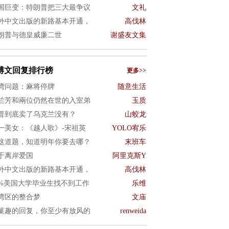
国巨变：特朗普把三大最争议
文礼
外中文出版的新路基本开通，
高伐林
朗普与德皇威廉二世
谢盛友文集
博文回复排行榜
更多>>
湾问题：麻将停牌
随意生活
兰芳和兩位仍然在世的入室弟
玉质
普到底卖了乌克兰没有？
山蛟龙
一美女：《越人歌》-宋祖英
YOLO宥乐
这道题，知道明年你要去哪？
末班车
于离岸爱国
阿里克斯Y
外中文出版的新路基本开通，
高伐林
0%美国大学毕业生找不到工作
乐维
湾区的整合梦
文庙
菓趣的回复，你至少有放风的
renweida