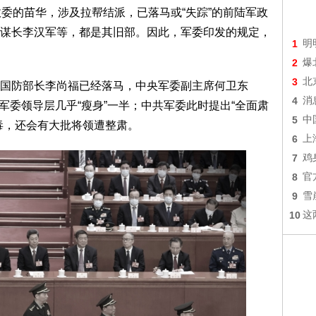
的苗华，涉及拉帮结派，已落马或“失踪”的前陆军政
谋长李汉军等，都是其旧部。因此，军委印发的规定，
1
明
2
爆
3
北
防部长李尚福已经落马，中央军委副主席何卫东
4
消
央军委领导层几乎“瘦身”一半；中共军委此时提出“全面肃
5
中
毒，还会有大批将领遭整肃。
6
上
7
鸡
8
官
9
雪
10
这