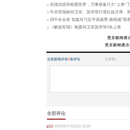
实现武统和称霸世界，万事俱备只欠“上将”
中共军报称何卫东、苗华罪行堪比徐才厚、
四中全会前 党媒对习近平高级黑 曲线抛“昏君
《解放军报》炮轰何卫东苗华等9名上将
当前新闻共有
2
条评论
分享到：
全部评论
g2j2
2025年07月22日 22:05