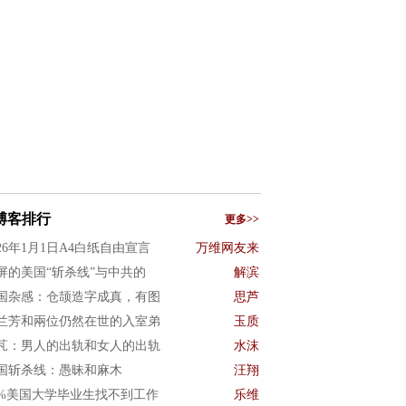
博客排行
更多>>
026年1月1日A4白纸自由宣言
万维网友来
屏的美国“斩杀线”与中共的
解滨
国杂感：仓颉造字成真，有图
思芦
兰芳和兩位仍然在世的入室弟
玉质
芃：男人的出轨和女人的出轨
水沫
国斩杀线：愚昧和麻木
汪翔
0%美国大学毕业生找不到工作
乐维