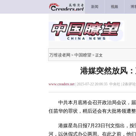
新闻
视频
博
万维读者网
中国瞭望
>
> 正文
港媒突然放风：
www.creaders.net
| 2025-07-22 20:06:35 中央社 |
2
条评论 
中共本月底将会召开政治局会议，届时
任苗华的罪状，稍后还会有大批将领遭整
港媒星岛日报7月23日刊文指出，按
河，以休假式办公两周。在此之前，他们