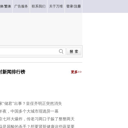
体
/
繁体
广告服务
联系我们
关于万维
登录
/
注册
小时新闻排行榜
更多>>
家“储君”出事？皇侄齐明正突然消失
年夜，中国多个大城市现诡异一幕
京七环大爆炸，传老习两口子躲了整整两天
蒜是尿酸的杀手？想要肾脏健康这些蔬菜要