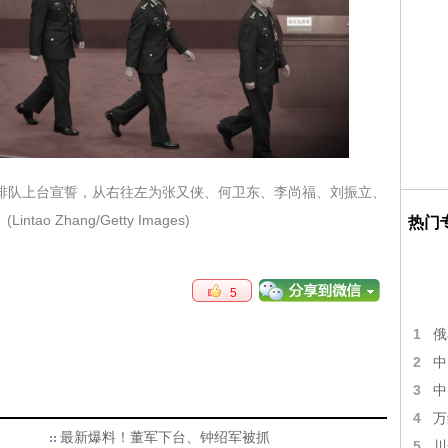
议上排队上台宣誓，从右往左为张又侠、何卫东、李尚福、刘振立、
tao Zhang/Getty Images)
热门
5
1
俄
2
中
3
中
4
万
最新爆料！董军下台、钟绍军被抓
5
川