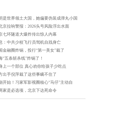
明是世界领土大国，她偏要伪装成弹丸小国
北京拉响警报：2026头号风险浮出水面
京七环隧道大爆炸传出惊人内幕
息：中共少校飞行员驾机自戕身亡
国金融圈炸锅，投行“第一美女”栽了
海“五条斩杀线”炸锅了！
身上一个部位 真心劝你给孩子少吃点
方出手倪萍栽了这些事瞒不住了
崩开始！习家军影视圈核心“马仔”主动自
两家是必选项，北京下达死命令