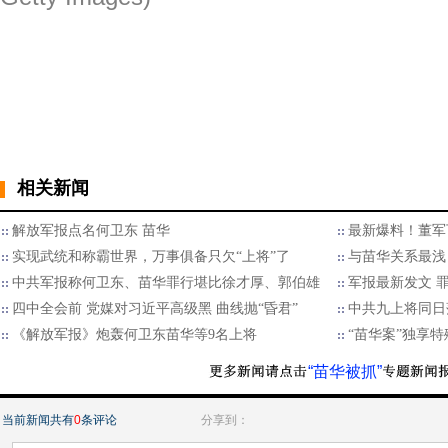
相关新闻
解放军报点名何卫东 苗华
最新爆料！董军
实现武统和称霸世界，万事俱备只欠“上将”了
与苗华关系最浅
中共军报称何卫东、苗华罪行堪比徐才厚、郭伯雄
军报最新发文 
四中全会前 党媒对习近平高级黑 曲线抛“昏君”
中共九上将同日
《解放军报》炮轰何卫东苗华等9名上将
“苗华案”独享
“苗华被抓”
当前新闻共有
0
条评论
分享到：