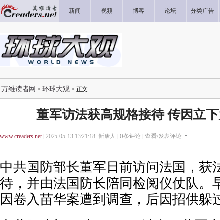
新闻
视频
博客
论坛
分类广告
万维读者网
环球大观
>
> 正文
董军访法获高规格接待 传因立
www.creaders.net
| 2025-05-13 13:21:18 新唐人 |
0
条评论 |
查看/发表评论
中共国防部长董军日前访问法国，获
待，并由法国防长陪同检阅仪仗队。
因卷入苗华案遭到调查，后因招供躲