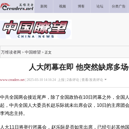
新闻
视频
博客
论坛
分类广告
万维读者网
中国瞭望
>
> 正文
人大闭幕在即 他突然缺席多
www.creaders.net
| 2025-03-10 14:16:24 上报 |
2
条评论 |
查看/发表评论
中共全国两会接近尾声，除了全国政协在10日闭幕之外，全国人
起，中共全国人大委员长赵乐际就未出席会议，10日的主席团
李鸿忠主持。
人大11日将举行闭幕会，赵乐际是否如常出席，已经引起其他