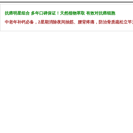
抗癌明星组合 多年口碑保证！天然植物萃取 有效对抗癌细胞
中老年补钙必备，2星期消除夜间抽筋、腰背疼痛，防治骨质疏松立竿