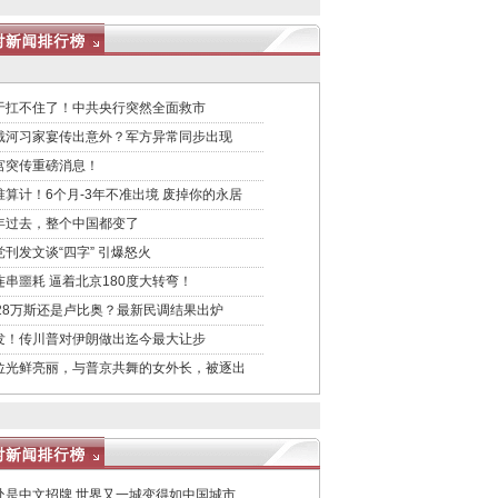
于扛不住了！中共央行突然全面救市
戴河习家宴传出意外？军方异常同步出现
宫突传重磅消息！
准算计！6个月-3年不准出境 废掉你的永居
年过去，整个中国都变了
党刊发文谈“四字” 引爆怒火
连串噩耗 逼着北京180度大转弯！
028万斯还是卢比奥？最新民调结果出炉
发！传川普对伊朗做出迄今最大让步
位光鲜亮丽，与普京共舞的女外长，被逐出
处是中文招牌 世界又一城变得如中国城市