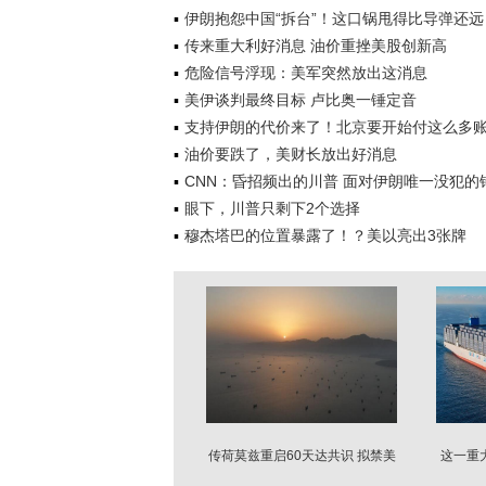
伊朗抱怨中国“拆台”！这口锅甩得比导弹还远
传来重大利好消息 油价重挫美股创新高
危险信号浮现：美军突然放出这消息
美伊谈判最终目标 卢比奥一锤定音
支持伊朗的代价来了！北京要开始付这么多
油价要跌了，美财长放出好消息
CNN：昏招频出的川普 面对伊朗唯一没犯的
眼下，川普只剩下2个选择
穆杰塔巴的位置暴露了！？美以亮出3张牌
传荷莫兹重启60天达共识 拟禁美
这一重
以船只通行