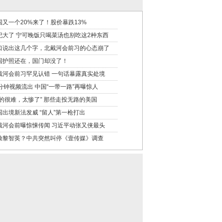
国又一个20%来了！股价暴跌13%
纪大了 宁可晚饭只喝菜汤也别吃这2种东西
口说出这几个字，北戴河会前习的心态崩了
国护照还在，国门却没了！
戴河会前习罕见认错 一句话暴露真实处境
6分钟视频流出 中国“一带一路”再曝惊人
真的很难，太惨了” 那些走投无路的美国
国出境新法发威 “留人”第一枪打出
戴河会前曝惊悚传闻 习近平动张又侠最头
放黎智英？中共突然叫停《壹传媒》调查