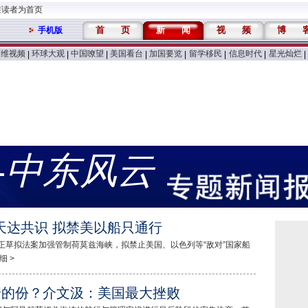
维读者为首页
首
页
新
闻
视
频
博
手机版
万维视频
环球大观
中国嘹望
美国看台
加国要览
留学移民
信息时代
星光灿烂
|
|
|
|
|
|
|
|
-中东风云
天达共识 拟禁美以船只通行
正草拟法案加强管制荷莫兹海峡，拟禁止美国、以色列等“敌对”国家船
细 >
普的份？介文汲：美国最大挫败