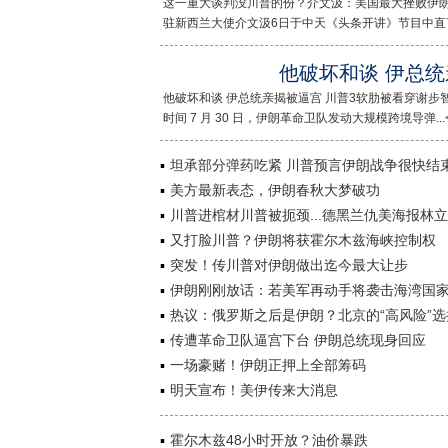
这一重大谈判没川普的份？介文汲：美国最大挫败伊
驻新西兰大使介文汲6日于中天《头条开讲》节目中直言..
他破坏和谈 伊总统
他破坏和谈 伊总统亲揭被逼宫 川普3软肋被看穿谢
时间 7 月 30 日，伊朗革命卫队发动大规模跨境导弹...<
坦承部分弹药吃紧 川普预言伊朗战争很快结
美方最新表态，伊朗春秋大梦破功
川普进棺材川普被扼颈...德黑兰仇美海报林立
又打脸川普？伊朗将获霍尔木兹海峡控制权
突发！传川普对伊朗做出迄今最大让步
伊朗刚刚放话：若美军再动手将袭击海湾国
热议：俄罗斯之后是伊朗？北京的“高风险”选
传遭革命卫队逼宫下台 伊朗总统现身回应
一场豪赌！伊朗正押上全部筹码
明天宣布！美伊传来大消息
霍尔木兹48小时开放？油价暴跌