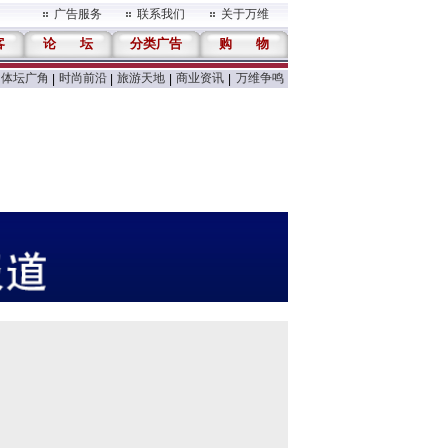
广告服务
联系我们
关于万维
客
论
坛
分类广告
购
物
体坛广角
时尚前沿
旅游天地
商业资讯
万维争鸣
|
|
|
|