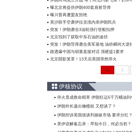
伊朗向乌克兰开战 等于向北约射飞弹？拦or
曝北京将提供伊朗400套肩射导弹
曝川普再遭盟友拒绝
美沙联手空袭伊拉克境内亲伊朗民兵
突发！伊朗袭击3油轮强行登船扣押
北京找到了获取中东石油的途径
突发！伊朗导弹袭击美军基地 油价瞬间大逆
路透爆中国与胡塞直接对话 强硬提1要求
北京阴影笼罩！13天后美国突然停火
1
2
伊核协议
停火竟成救命稻草 伊朗狂运5千万桶油到
伊朗外长递出橄榄枝 又想谈了？
伊朗控诉美国借谈判操纵市场 要求分红
美伊谅解备忘录：早知今日，何必当初？