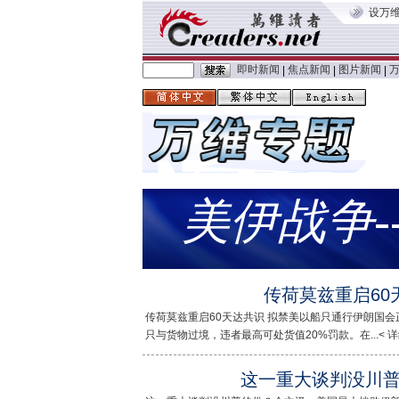
设万
即时新闻
焦点新闻
图片新闻
|
|
|
美伊战争-
传荷莫兹重启60
传荷莫兹重启60天达共识 拟禁美以船只通行伊朗国会
只与货物过境，违者最高可处货值20%罚款。在...< 详
这一重大谈判没川