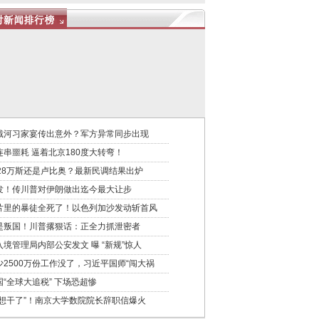
戴河习家宴传出意外？军方异常同步出现
连串噩耗 逼着北京180度大转弯！
028万斯还是卢比奥？最新民调结果出炉
发！传川普对伊朗做出迄今最大让步
片里的暴徒全死了！以色列加沙发动斩首风
是叛国！川普撂狠话：正全力抓泄密者
入境管理局内部公安发文 曝 “新规”惊人
少2500万份工作没了，习近平国师“闯大祸
国“全球大追税” 下场恐超惨
不想干了”！南京大学数院院长辞职信爆火