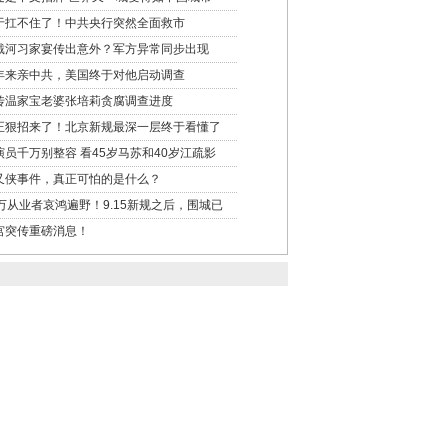
于扛不住了！中共央行突然全面救市
戴河习家宴传出意外？军方异常同步出现
年来亲中共，美国终于对他启动调查
传温家宝老婆张培莉贪腐调查进度
正狠招来了！北京新规最深一层终于看懂了
演员千万别整容 看45岁马苏和40岁江疏影
又侠事件，真正可怕的是什么？
0万从业者哀鸿遍野！9.15新规之后，围城已
宫突传重磅消息！