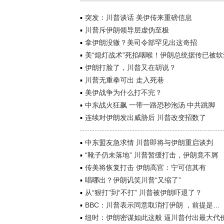
突发：川普谈话 美伊传来重磅信息
川普斥伊朗领导层虚伪至极
拿伊朗没辙？美司令部罕见出这奇招
美“熄灯战术”死掐咽喉！伊朗总统据传已被软
伊朗打脸了，川普又在胡说？
川普无重拳可出 走入死巷
美伊战争为什么打不完？
中东战火狂飙 一带一路恐秒泡汤 中共跳脚
连续对伊朗发出威胁后 川普改变招数了
中东盟友急求情 川普即将与伊朗重启谈判
“靴子仍未落地” 川普暂缓打击，伊朗竟不屑
传美将恢复打击 伊朗高官：宁可信其有
唱哪出？伊朗讥笑川普“又缩了”
从“狠打”到“不打” 川普被伊朗吓退了？
BBC：川普表示同意取消打伊朗 ，前提是…
纽时：伊朗密谋如此这般 逼川普付出最大代