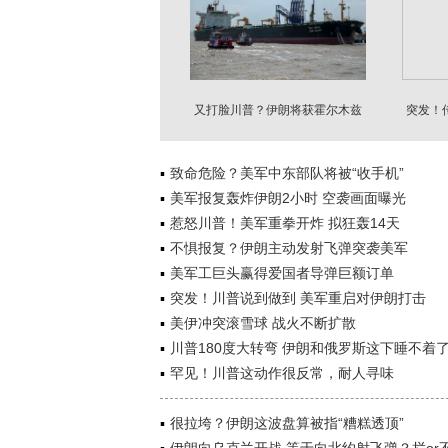
又打脸川普？伊朗将获霍尔木兹
突发！
海峡控制权
致命危险？美军中东部队将被“收手机”
美军报复轰炸伊朗2小时 空袭画面曝光
惹怒川普！美军重拳开炸 拟狂轰14天
不惧报复？伊朗主动发射飞弹突袭美军
美军工巨头赢得爱国者导弹巨额订单
突发！川普说到做到 美军重启对伊朗打击
美伊冲突滚雪球 战火不断扩散
川普180度大转弯 伊朗和俄罗斯这下睡不着
罕见！川普这动作很反常，耐人寻味
很拉垮？伊朗这波盘算被指“糟糕透顶”