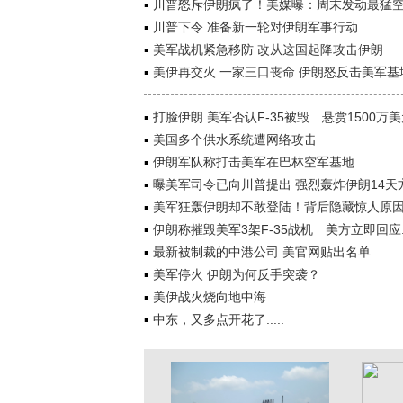
川普怒斥伊朗疯了！美媒曝：周末发动最猛
川普下令 准备新一轮对伊朗军事行动
美军战机紧急移防 改从这国起降攻击伊朗
美伊再交火 一家三口丧命 伊朗怒反击美军基
打脸伊朗 美军否认F-35被毁 悬赏1500万
美国多个供水系统遭网络攻击
伊朗军队称打击美军在巴林空军基地
曝美军司令已向川普提出 强烈轰炸伊朗14天
美军狂轰伊朗却不敢登陆！背后隐藏惊人原
伊朗称摧毁美军3架F-35战机 美方立即回应..
最新被制裁的中港公司 美官网贴出名单
美军停火 伊朗为何反手突袭？
美伊战火烧向地中海
中东，又多点开花了.....