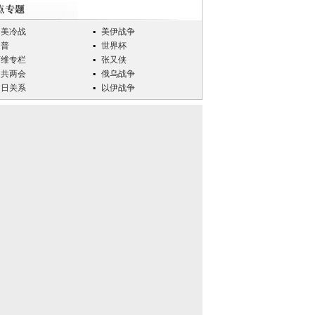
中美冷战
美伊战争
川普
世界杯
万维专栏
张又侠
中共两会
俄乌战争
中日关系
以伊战争