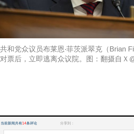
共和党众议员布莱恩‧菲茨派翠克（Brian Fit
对票后，立即逃离众议院。图：翻摄自Ｘ@H
当前新闻共有
14
条评论
分享到：