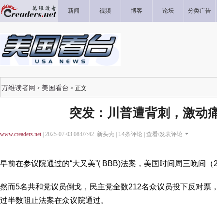
新闻
视频
博客
论坛
分类广告
万维读者网
美国看台
>
> 正文
突发：川普遭背刺，激动
www.creaders.net
| 2025-07-03 08:07:42 新头壳 |
14
条评论 |
查看/发表评论
早前在参议院通过的“大又美”( BBB)法案，美国时间周三晚间
然而5名共和党议员倒戈，民主党全数212名众议员投下反对票
过半数阻止法案在众议院通过。