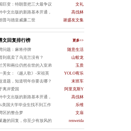
国巨变：特朗普把三大最争议
文礼
外中文出版的新路基本开通，
高伐林
朗普与德皇威廉二世
谢盛友文集
博文回复排行榜
更多>>
湾问题：麻将停牌
随意生活
普到底卖了乌克兰没有？
山蛟龙
兰芳和兩位仍然在世的入室弟
玉质
一美女：《越人歌》-宋祖英
YOLO宥乐
这道题，知道明年你要去哪？
末班车
于离岸爱国
阿里克斯Y
外中文出版的新路基本开通，
高伐林
0%美国大学毕业生找不到工作
乐维
湾区的整合梦
文庙
菓趣的回复，你至少有放风的
renweida