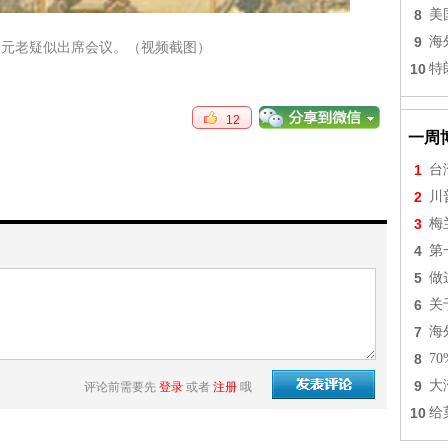
8
美
9
海
四元老疑似出席会议。（视频截图）
10
特
12
一周
1
台
2
川
3
梅
4
第
5
做
6
关
7
海
8
7
9
大
评论前需要先
登录
或者
注册
哦
10
给