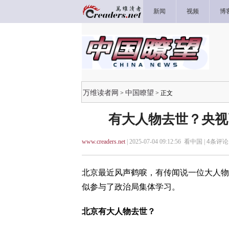
新闻
视频
博
万维读者网
中国瞭望
>
> 正文
有大人物去世？央视
www.creaders.net
| 2025-07-04 09:12:56 看中国 |
4
条评论 
北京最近风声鹤唳，有传闻说一位大人物
似参与了政治局集体学习。
北京有大人物去世？