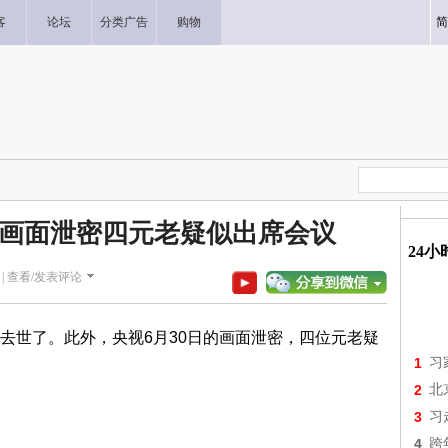
客
论坛
分类广告
购物
简
画面泄密四元老疑似出席会议
24
|
查看/发表评论
去世了。此外，央视6月30日的画面泄密，四位元老疑
1
习
2
北
3
习
4
跨