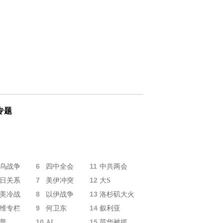
专题
6
11
乌战争
四中全会
中共两会
7
12
日关系
美伊冲突
大S
8
13
美冷战
以伊战争
洛杉矶大火
9
14
维专栏
何卫东
叙利亚
10
15
普
AI
苗华被抓