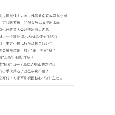
明是世界领土大国，她偏要伪装成弹丸小国
北京拉响警报：2026头号风险浮出水面
京七环隧道大爆炸传出惊人内幕
身上一个部位 真心劝你给孩子少吃点
息：中共少校飞行员驾机自戕身亡
国金融圈炸锅，投行“第一美女”栽了
海“五条斩杀线”炸锅了！
家“储君”出事？皇侄齐明正突然消失
方出手倪萍栽了这些事瞒不住了
崩开始！习家军影视圈核心“马仔”主动自