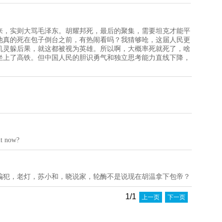
来，实则大骂毛泽东。胡耀邦死，最后的聚集，需要坦克才能平
他真的死在包子倒台之前，有热闹看吗？我猜够呛，这届人民更
机灵躲后果，就这都被视为英雄。所以啊，大概率死就死了，啥
坐上了高铁。但中国人民的胆识勇气和独立思考能力直线下降，
it now?
骗犯，老灯，苏小和，晓说家，轮酶不是说现在胡温拿下包帝？
1/1
上一页
下一页