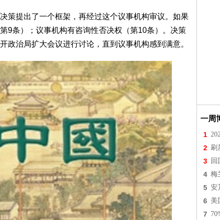
决策提出了一个框架，再经过这个议事机构审议。如果
第9条）；议事机构有咨询性否决权（第10条）。决策
开政治局扩大会议进行讨论，直到议事机构感到满意。
一周
1
2
2
刷
3
回
4
梅
5
安
6
美
7
7