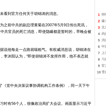
未看到官方任何关于胡锦涛的消息。
1
明
2
爆
之前中共的副总理黄菊在2007年5月9日传出死讯，
3
北
，中共官员的死亡消息，即使隐瞒都是暂时的，早晚会被
4
鸡
5
消
6
中
据说他每走一点路就喘粗气。有权威消息说，胡锦涛在
7
上
，李沐阳认为，“即使胡锦涛不发挥作用，他不表态就
8
习
9
官
10
雪
过了《党中央决策议事协调机构工作条例》，同一天下午
习时有56个人，很像政治局扩大会议。画面显示习近平