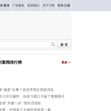
体
/
繁体
广告服务
联系我们
关于万维
登录
/
注册
小时新闻排行榜
更多>>
家“储君”出事？皇侄齐明正突然消失
京七环大爆炸，传老习两口子躲了整整两天
走错“关键一步” 渐失话语权
年夜，中国多个大城市现诡异一幕