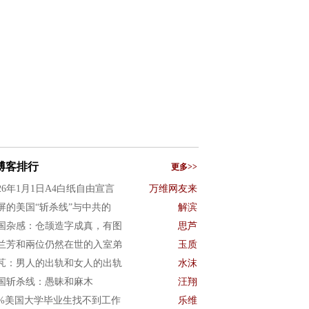
博客排行
更多>>
026年1月1日A4白纸自由宣言
万维网友来
屏的美国“斩杀线”与中共的
解滨
国杂感：仓颉造字成真，有图
思芦
兰芳和兩位仍然在世的入室弟
玉质
芃：男人的出轨和女人的出轨
水沫
国斩杀线：愚昧和麻木
汪翔
0%美国大学毕业生找不到工作
乐维