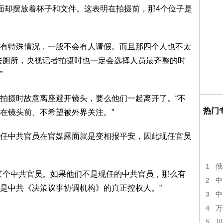
面却摆放着杯子和文件。这表明在拍摄前，那4个位子是
有特殊情况，一般不会有人请假。而且那四个人也不太
去厕所，央视记者拍摄时也一定会选择人员最齐整的时
”
拍摄时故意离座避开镜头，要么他们一起离开了。“不
热门
在镜头前、不希望被外界关注。”
任中共官员在官媒露面就是变相报平安，因此现任官员
1
俄
某个中共官员。如果他们不是现任的中共官员，那么有
2
中
是中共《决策议事协调机构》的真正控权人。”
3
中
4
万
5
川