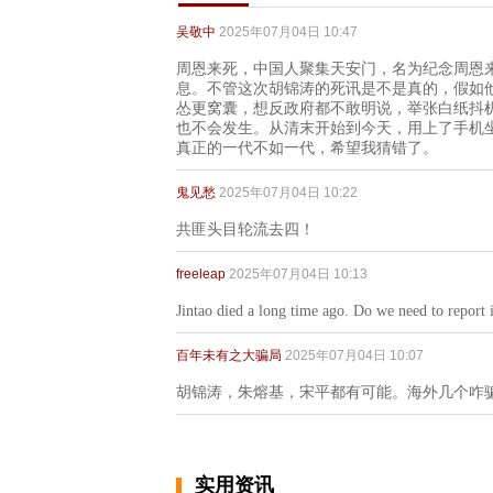
吴敬中
2025年07月04日 10:47
周恩来死，中国人聚集天安门，名为纪念周恩
息。不管这次胡锦涛的死讯是不是真的，假如
怂更窝囊，想反政府都不敢明说，举张白纸抖
也不会发生。从清末开始到今天，用上了手机
真正的一代不如一代，希望我猜错了。
鬼见愁
2025年07月04日 10:22
共匪头目轮流去四！
freeleap
2025年07月04日 10:13
Jintao died a long time ago. Do we need to report 
百年未有之大骗局
2025年07月04日 10:07
胡锦涛，朱熔基，宋平都有可能。海外几个咋
实用资讯