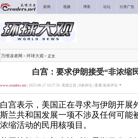
新闻
视频
博客
论坛
分类广告
万维读者网
环球大观
>
> 正文
白宫：要求伊朗接受“非浓缩
www.creaders.net
| 2025-06-27 10:27:56 美国之音 |
0
条评论 |
查看/发表评论
白宫表示，美国正在寻求与伊朗开展
斯兰共和国发展一项不涉及任何可能
浓缩活动的民用核项目。