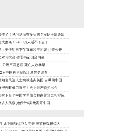
音炸了！见习到底有多折腾？军队干部说出
海大萧条！2400万人活不下去了
发：美伊明日下午宣布和平协议 川普公开
次对习抗命 省委书记倒台内幕
！ 习近平震怒后 死亡人数暴增
62岁中国科学院院士遭带走调查
外知名民运人士姚诚逃离美国 自曝回中国
奇报告吓傻习近平！史上最严昏招出台
何时下台？中国学界预言和商界预言相呼应
睹多人跳楼 她仅带4美元离开中国
BI生擒中国航运巨头高管 细节被曝很惊人