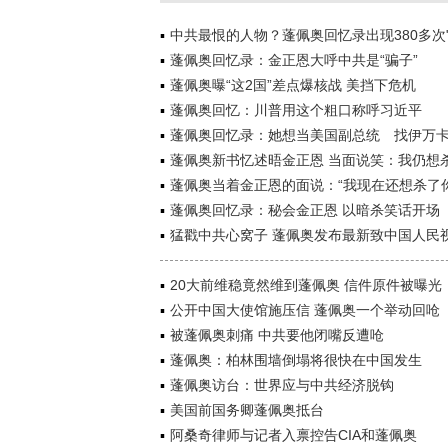
中共最恨的人物？蓬佩奥回忆录出现380多次"
蓬佩奥回忆录：金正恩大呼中共是“骗子”
蓬佩奥曝“这2国”差点爆核战 美挡下危机
蓬佩奥回忆：川普用这个粗口称呼习近平
蓬佩奥回忆录：她想当美国副总统 找伊万
蓬佩奥新书忆述晤金正恩 当面说笑：我仍想
蓬佩奥当着金正恩的面说：“我现在还想杀了你
蓬佩奥回忆录：秘会金正恩 以暗杀笑话开场
猛戳中共心窝子 蓬佩奥发布最新致中国人民
20大前维稳竟然维到蓬佩奥 信件原件被曝光
公开中国大使馆施压信 蓬佩奥一个举动回呛
被蓬佩奥刺痛 中共要他闭嘴反遭呛
蓬佩奥：柏林围墙倒塌将很快在中国发生
蓬佩奥访台：世界应与中共经济脱钩
美国前国务卿蓬佩奥抵台
阿桑奇律师与记者入禀控告CIA和蓬佩奥