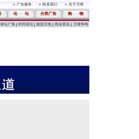
广告服务
联系我们
关于万维
客
论
坛
分类广告
购
物
体坛广角
时尚前沿
旅游天地
商业资讯
万维争鸣
|
|
|
|