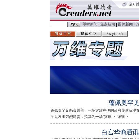
设万
即时新闻
焦点新闻
图片新闻
|
|
|
蓬佩奥罕
蓬佩奥罕见怒轰川普：一场灾难在伊朗政府显然沉浸
罕见发出强烈谴责，指其为一场“灾难...< 详细 >
白宫华裔通讯