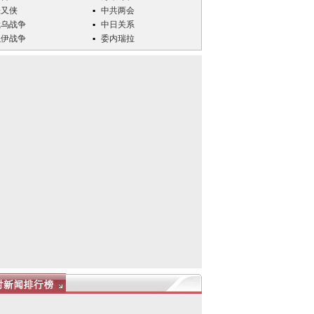
张又侠
中共两会
俄乌战争
中日关系
以伊战争
委内瑞拉