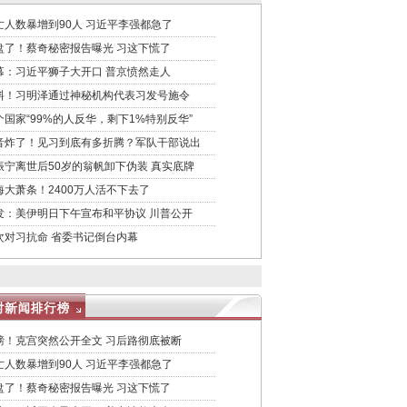
亡人数暴增到90人 习近平李强都急了
盘了！蔡奇秘密报告曝光 习这下慌了
幕：习近平狮子大开口 普京愤然走人
料！习明泽通过神秘机构代表习发号施令
个国家“99%的人反华，剩下1%特别反华”
音炸了！见习到底有多折腾？军队干部说出
振宁离世后50岁的翁帆卸下伪装 真实底牌
海大萧条！2400万人活不下去了
发：美伊明日下午宣布和平协议 川普公开
次对习抗命 省委书记倒台内幕
磅！克宫突然公开全文 习后路彻底被断
亡人数暴增到90人 习近平李强都急了
盘了！蔡奇秘密报告曝光 习这下慌了