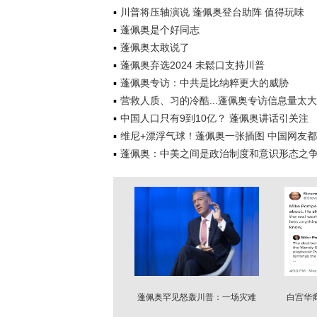
川普将压轴演说 蓬佩奥登台助阵 值得玩味
蓬佩奥是个好同志
蓬佩奥太敢说了
蓬佩奥弃选2024 未鬆口支持川普
蓬佩奥专访：中共是比纳粹更大的威胁
营救人质、习的冷酷...蓬佩奥专访信息量太大
​中国人口只有9到10亿？ 蓬佩奥讲话引关注
维尼+漂浮气球！蓬佩奥一张插图 中国网友
蓬佩奥：中美之间是政治制度和意识形态之
蓬佩奥罕见怒轰川普：一场灾难
白宫华