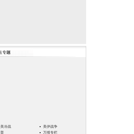
中美冷战
美伊战争
川普
万维专栏