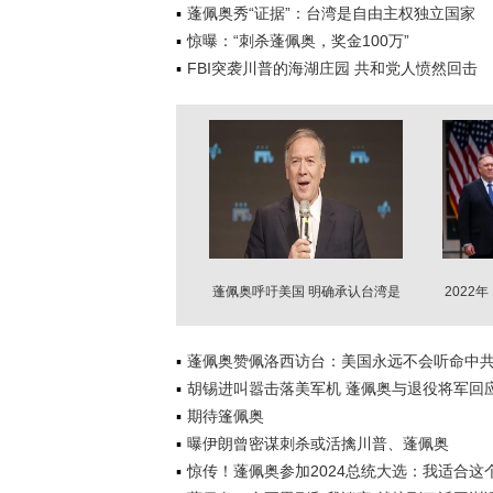
蓬佩奥秀“证据”：台湾是自由主权独立国家
惊曝：“刺杀蓬佩奥，奖金100万”
FBI突袭川普的海湖庄园 共和党人愤然回击
蓬佩奥呼吁美国 明确承认台湾是
2022
独立的国家
蓬佩奥赞佩洛西访台：美国永远不会听命中
胡锡进叫嚣击落美军机 蓬佩奥与退役将军回
期待篷佩奥
曝伊朗曾密谋刺杀或活擒川普、蓬佩奥
惊传！蓬佩奥参加2024总统大选：我适合这