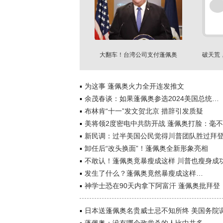
大翻车！台湾公司支付蓬佩奥
破天荒
$17.8万
为这事 蓬佩奥火力全开连发推文
余茂春谈：如果蓬佩奥参选2024美国总统…
布林肯“十一”发文贺北京 措辞引发质疑
美将领2度密电中共防开战 蓬佩奥打脸：毫
新民调：过半美国公民觉得川普团队胜过拜
卸任后“改头换面”！蓬佩奥全新形象亮相
不敢认！蓬佩奥竟暴瘦成这样 川普也瘦身成
发生了什么？蓬佩奥竟然暴瘦成这样…
神学士恐在90天内拿下阿富汗 蓬佩奥批拜登
日本送蓬佩奥名贵威士忌不知所终 美国务院