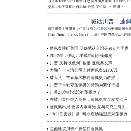
白宫华裔通讯主任爆粗口 怒喷蓬佩奥华裔白宫通讯主
交易，似乎直接出自温迪·舍曼-罗伯特·...< 详细 >
喊话川普！蓬
喊话川普！蓬佩奥：伊朗没有温和派领袖美国前国务卿蓬佩
到底（finish the job here），因为中国与俄罗...< 详细
蓬佩奥呼吁美国 明确承认台湾是独立的国家
2022年，伊朗几乎成功刺杀蓬佩奥
川普“支持以色列” 被批 蓬佩奥发声
大翻车！台湾公司支付蓬佩奥$17.8万
破天荒，常春藤名校聘蓬佩奥为教授
川普下令剥夺蓬佩奥的特勤局安保待遇
川普2.0为什么没有蓬佩奥？
在被川普拒绝入阁后，蓬佩奥首度发文回应
蓬佩奥出局 更多内幕曝光 竟与乌克兰有关
“他们伤害过川普” 曝小唐纳强烈反对蓬佩奥
是他建议川普不要信任蓬佩奥