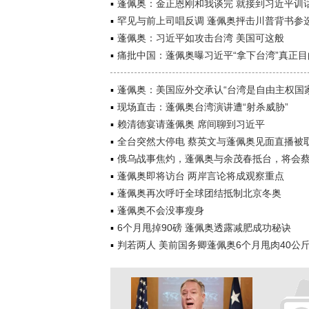
蓬佩奥：金正恩刚和我谈完 就接到习近平训
罕见与前上司唱反调 蓬佩奥抨击川普背书参
蓬佩奥：习近平如攻击台湾 美国可这般
痛批中国：蓬佩奥曝习近平“拿下台湾”真正目
蓬佩奥：美国应外交承认“台湾是自由主权国家
现场直击：蓬佩奥台湾演讲遭“射杀威胁”
赖清德宴请蓬佩奥 席间聊到习近平
全台突然大停电 蔡英文与蓬佩奥见面直播被
俄乌战事焦灼，蓬佩奥与余茂春抵台，将会
蓬佩奥即将访台 两岸言论将成观察重点
蓬佩奥再次呼吁全球团结抵制北京冬奥
蓬佩奥不会没事瘦身
6个月甩掉90磅 蓬佩奥透露减肥成功秘诀
判若两人 美前国务卿蓬佩奥6个月甩肉40公