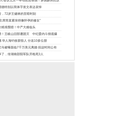
PEC会议北京一举动惹怒各国！多国缺席抗议
清德特别以简体字发文表达哀悼
发，72岁王健林的至暗时刻
习主席简直紧张得像怀孕的修女”
京精准围猎！中产大难临头
磅！王岐山旧部遭团灭 中纪委内斗彻底爆
撼 华人海钓收获惊人 分送10多位朋
巴马被曝面临7千万美元离婚 拟这时间公布
事了，传湖南邵阳军队开枪死3人