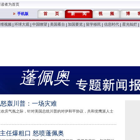
维读者为首页
首
页
新
闻
视
频
博
手机版
万维视频
环球大观
中国嘹望
美国看台
加国要览
留学移民
信息时代
星光灿烂
|
|
|
|
|
|
|
|
蓬佩奥
见怒轰川普：一场灾难
在欢庆气氛之际，针对美国总统川普的对伊和平协议，共和党鹰派人士
主任爆粗口 怒喷蓬佩奥