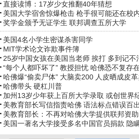
直接读博：17岁少女推翻40年猜想
美国大学宿舍惊爆枪击 枪手很可能还在校
奖学金颁予无证学生 联邦调查五所大学
美国4名小学生密谋杀害同学
MIT学术论文诈欺事件簿
25岁中国女孩在美国当老师 挨打 多到记不
“每个人都吓坏了” 教授担忧 哈佛恐不复存
哈佛爆“偷卖尸体” 大脑卖200 人皮晒成皮
哈佛带头 硬杠川普
加州13岁少年获上百所大学录取 或创世界
美教育部长写信指责哈佛 语法标点错误百
美教育部长：不再对哈佛大学提供联邦资助
美国一著名大学接受多名中国官员捐款 隐