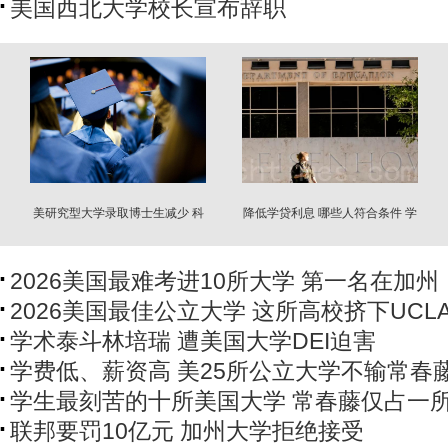
美国西北大学校长宣布辞职
美研究型大学录取博士生减少 科
降低学贷利息 哪些人符合条件 学
学界警惕
贷还款重大变更
2026美国最难考进10所大学 第一名在加州
2026美国最佳公立大学 这所高校挤下UCL
学术泰斗林培瑞 遭美国大学DEI迫害
学费低、薪资高 美25所公立大学不输常春
学生最刻苦的十所美国大学 常春藤仅占一
联邦要罚10亿元 加州大学拒绝接受