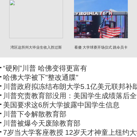
湾区这所州大毕业生收入胜过斯
看傻 大学球赛开场仪式 跳伞员卡
坦福与常春藤
在记分板上
“硬刚”川普 哈佛变得更富有
哈佛大学被下"整改通牒"
川普政府拟冻结布朗大学5.1亿美元联邦补
川普究责教育部没用：美国学生成绩落后全
美国要求这6所大学披露中国学生信息
川普下令解散教育部
川普被爆今天废除教育部
7岁当大学客座教授 12岁天才神童上纽约