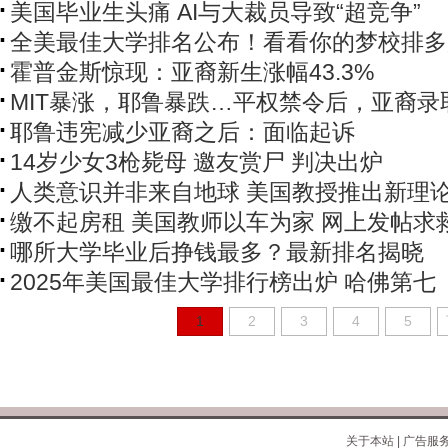
美国毕业生头痛 AI与大裁员导致“超竞争”
全美最佳大学排名公布！看看你的梦校排多
霍普金斯惊现：亚裔新生涨幅43.3%
MIT暴涨，耶鲁暴跌…平权禁令后，亚裔录
耶鲁违宪减少亚裔之后：面临起诉
14岁少女3枪毙母 邀友赏尸 判决出炉
人类意识并非来自地球 美国教授推出新理
缴不起房租 美国教师以车为家 网上发帖求
哪所大学毕业后挣钱最多？最新排名揭晓
2025年美国最佳大学排行榜出炉 哈佛第七
1
2
3
4
5
关于本站
|
广告服