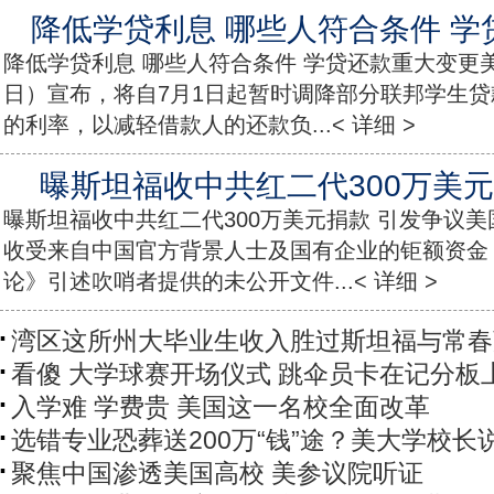
降低学贷利息 哪些人符合条件 
降低学贷利息 哪些人符合条件 学贷还款重大变更美
日）宣布，将自7月1日起暂时调降部分联邦学生
的利率，以减轻借款人的还款负...< 详细 >
曝斯坦福收中共红二代300万美元
曝斯坦福收中共红二代300万美元捐款 引发争议
收受来自中国官方背景人士及国有企业的钜额资金
论》引述吹哨者提供的未公开文件...< 详细 >
湾区这所州大毕业生收入胜过斯坦福与常春
看傻 大学球赛开场仪式 跳伞员卡在记分板
入学难 学费贵 美国这一名校全面改革
选错专业恐葬送200万“钱”途？美大学校长
聚焦中国渗透美国高校 美参议院听证