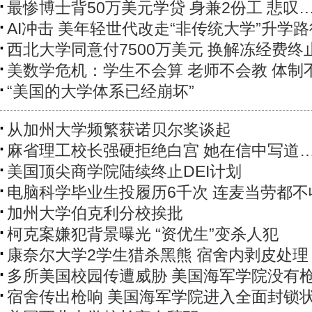
最惨博士背50万美元学贷 身兼2份工 悲叹
AI冲击 美年轻世代改走“非传统大学”升学路
西北大学同意付7500万美元 换解冻经费终
美数学危机：学生不会算 老师不会教 体制
“美国的大学体系已经崩坏”
从加州大学频繁获诺贝尔奖谈起
麻省理工校长强硬拒绝白宫 她在信中写道
美国顶尖商学院陆续终止DEI计划
电脑科学毕业生投履历6千次 连麦当劳都不
加州大学伯克利分校挨批
柯克案嫌犯背景曝光 “资优生”变杀人犯
康奈尔大学2学生猎杀黑熊 宿舍内剥皮处理
多所美国校园传遭威胁 美国海军学院没有
宿舍传出枪响 美国海军学院进入全面封锁