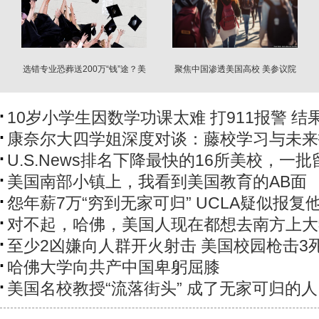
选错专业恐葬送200万“钱”途？美
聚焦中国渗透美国高校 美参议院
大学校长说…
听证
10岁小学生因数学功课太难 打911报警 结
康奈尔大四学姐深度对谈：藤校学习与未来
U.S.News排名下降最快的16所美校，一
美国南部小镇上，我看到美国教育的AB面
怨年薪7万“穷到无家可归” UCLA疑似报复
对不起，哈佛，美国人现在都想去南方上大
至少2凶嫌向人群开火射击 美国校园枪击3
哈佛大学向共产中国卑躬屈膝
美国名校教授“流落街头” 成了无家可归的人