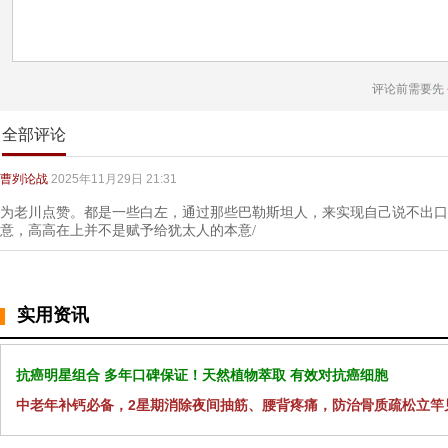
评论前需要先
全部评论
曹刿论战
2025年11月29日 21:31
为老川点赞。都是一些白左，通过那些巴勒斯坦人，来实现自己说不出口
意，高高在上并不是赋予给犹太人的本意/
实用资讯
抗癌明星组合 多年口碑保证！天然植物萃取 有效对抗癌细胞
中老年补钙必备，2星期消除夜间抽筋、腰背疼痛，防治骨质疏松立竿