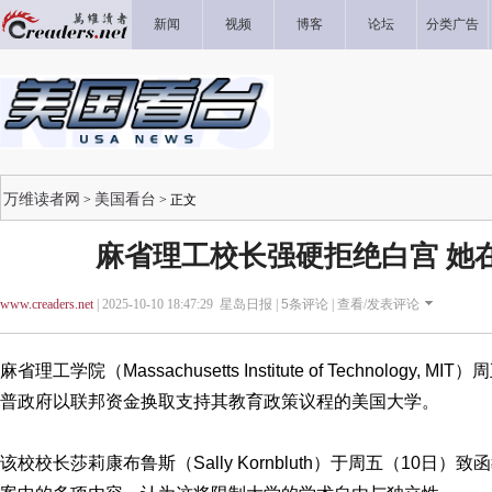
新闻
视频
博客
论坛
分类广告
万维读者网
美国看台
>
> 正文
麻省理工校长强硬拒绝白宫 她
www.creaders.net
| 2025-10-10 18:47:29 星岛日报 |
5
条评论 |
查看/发表评论
麻省理工学院（Massachusetts Institute of Technology
普政府以联邦资金换取支持其教育政策议程的美国大学。
该校校长莎莉康布鲁斯（Sally Kornbluth）于周五（10日