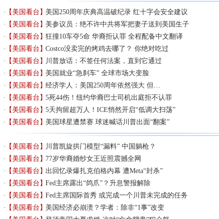
【美国看台】
美国250周年庆典高温破纪录 红十字会安全建议
【美国看台】
美参议员：绝不许中共将军把妻子送到美国生子
【美国看台】
狂撞10车夺5命 华裔拒认罪 全程配备中文翻译
【美国看台】
Costco没卖完的烤鸡去哪了？ 你绝对吃过
【美国看台】
川普放话：不签任何法案，直到它通过
【美国看台】
美国就业“急刹车” 全球市场大变脸
【美国看台】
经济学人：美国250周年依然强大 但…
【美国看台】
5死44伤！纽约华裔巴士司机出庭拒不认罪
【美国看台】
5天拘留超万人！ICE悄然开启“低调大扫荡”
【美国看台】
美国球星遭禁赛 球迷喊话川普出面“翻案”
【美国看台】
川普凯旋拱门模型“漏料” 中国躺枪？
【美国看台】
77岁华裔婚纱女王近照震撼全网
【美国看台】
出回忆录爆扎克伯格内幕 遭Meta“封杀”
【美国看台】
Fed主席露出“鸽爪”？升息警报解除
【美国看台】
Fed主席国际首秀 或完成一个川普未完成的任务
【美国看台】
美国经济必崩溃？学者：除非“1事”改变