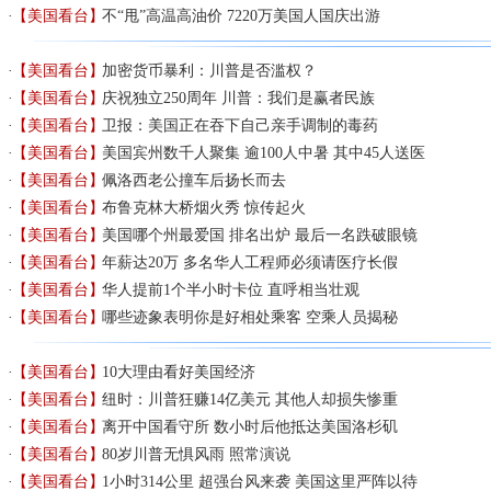
【美国看台】
不“甩”高温高油价 7220万美国人国庆出游
【美国看台】
加密货币暴利：川普是否滥权？
【美国看台】
庆祝独立250周年 川普：我们是赢者民族
【美国看台】
卫报：美国正在吞下自己亲手调制的毒药
【美国看台】
美国宾州数千人聚集 逾100人中暑 其中45人送医
【美国看台】
佩洛西老公撞车后扬长而去
【美国看台】
布鲁克林大桥烟火秀 惊传起火
【美国看台】
美国哪个州最爱国 排名出炉 最后一名跌破眼镜
【美国看台】
年薪达20万 多名华人工程师必须请医疗长假
【美国看台】
华人提前1个半小时卡位 直呼相当壮观
【美国看台】
哪些迹象表明你是好相处乘客 空乘人员揭秘
【美国看台】
10大理由看好美国经济
【美国看台】
纽时：川普狂赚14亿美元 其他人却损失惨重
【美国看台】
离开中国看守所 数小时后他抵达美国洛杉矶
【美国看台】
80岁川普无惧风雨 照常演说
【美国看台】
1小时314公里 超强台风来袭 美国这里严阵以待