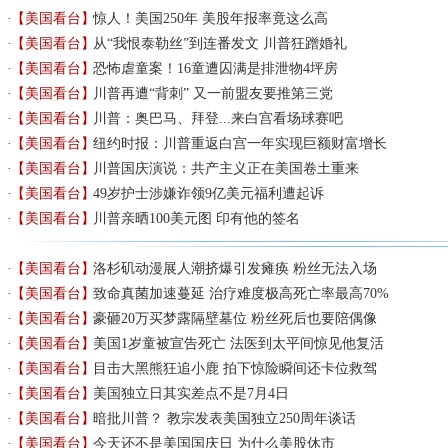
【美国看台】
惊人！美国250年 美股年报率竟这么高
【美国看台】
从“我恨泰勒丝”到连番发文 川普狂蹭婚礼
【美国看台】
恐怖虐童案！16童遭囚满是排泄物4坪房
【美国看台】
川普再遭“背刺” 又一前盟友要推第三党
【美国看台】
川普：奥巴马、拜登...来白宫看场球赛吧
【美国看台】
纽约时报：川普重返白宫一年实现巨额财富增长
【美国看台】
川普国庆演说：共产主义正在美国卷土重来
【美国看台】
49岁护士涉嫌诈领9亿美元福利遭起诉
【美国看台】
川普亲晒100美元图 印有他的签名
【美国看台】
洛杉矶动漫展人潮挤爆引发瘫痪 粉丝无法入场
【美国看台】
致命真菌加速蔓延 治疗难度极高死亡率最高70%
【美国看台】
豪砸20万买梦露隔壁墓位 粉丝死后也要陪偶像
【美国看台】
美国1岁童被宣告死亡 法医到太平间惊见他复活
【美国看台】
目击大黑熊狂追小鹿 拍下惊险瞬间还卡位救驾
【美国看台】
美国独立日其实差点不是7月4日
【美国看台】
暗批川普？ 教宗发表美国独立250周年谈话
【美国看台】
今天还不是美国国庆日 为什么美股休市