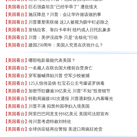
【美国看台】
巨石强森坦言“已经学乖了” 遭批懦夫
【美国看台】
施压降息？川普：会让华许做该做的事
【美国看台】
川普重塑美联储 这2人被视为眼中钉必除之
【美国看台】
发钱拉客、靠白卡牟利 纽约成人日托乱象多
【美国看台】
川普：美伊没战争 只是“去核化”行动
【美国看台】
建国250周年：美国人究竟在庆祝什么？
【美国看台】
哪部电影最能代表美国？
【美国看台】
一名藏人在联合国大楼前自焚身亡
【美国看台】
穿军服喊弹劾川普 空军少校被捕
【美国看台】
125人惊传染病 红宝石公主号爆诺罗病毒
【美国看台】
加密币狂赚逾10亿美元 川普“不知”投资细节
【美国看台】
特勤局漏接102次通报 川普遇刺惊人内幕曝光
【美国看台】
川普不满 拟禁外国孕妇入境美国
【美国看台】
阿里巴巴同意支付6亿美元 美国司法部宣布
【美国看台】
传川普考虑特赦刘特佐
【美国看台】
全球供应链再拉警报 美进口商疯狂抢货