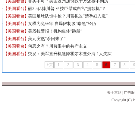
【美国看台】
非买不可？美国这州加价数十万还抢不到房
【美国看台】
砸2.5亿捧川普 科技巨擘成白宫“提款机”？
【美国看台】
美国足球队也中枪？川普拟改“禁孕妇入境”
【美国看台】
女模为免坐牢 自爆限制级“暗黑”经历
【美国看台】
美股拉警报！机构集体“跳船”
【美国看台】
美元突然“杀回来了”
【美国看台】
何恶之有？川普眼中的共产主义
【美国看台】
突发：美军直升机迫降霍尔木兹外海 1人失踪
上页
1
2
3
4
5
6
7
8
关于本站
|
广告服
Copyright (C) 1