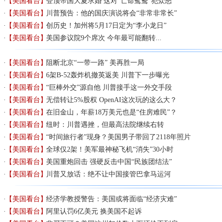
【美国看台】
登顶帝国大夏求婚 这对“亡命鸳鸯”犯众怒
【美国看台】
川普预告：他的国庆演说将会“非常非常长”
【美国看台】
创历史！加州将5月17日定为“李小龙日”
【美国看台】
美国参议院9个席次 今年最可能翻转...
【美国看台】
阻断北京“一带一路” 美再胜一局
【美国看台】
6架B-52轰炸机撤英返美 川普下一步曝光
【美国看台】
“巨棒外交”源自他 川普接手这一外交手段
【美国看台】
无偿转让5%股权 OpenAI这次玩的这么大？
【美国看台】
在旧金山，年薪18万美元也是“住房难民”？
【美国看台】
纽时：川普遇挫，但最高法院继续右转
【美国看台】
“时间旅行者”现身？美国男子带回了2118年照片
【美国看台】
全球仅2架！美军最神秘飞机“消失”30小时
【美国看台】
美国重炮回击 强硬反击中国“民族团结法”
【美国看台】
川普又放话：绝不让中国接管巴拿马运河
【美国看台】
经济学教授警告：美国或将面临“经济灾难”
【美国看台】
阿里认罚6亿美元 换美国不起诉