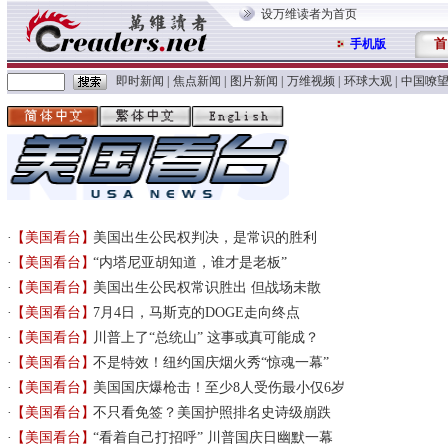
设万维读者为首页
首
手机版
即时新闻
|
焦点新闻
|
图片新闻
|
万维视频
|
环球大观
|
中国嘹
【美国看台】
美国出生公民权判决，是常识的胜利
【美国看台】
“内塔尼亚胡知道，谁才是老板”
【美国看台】
美国出生公民权常识胜出 但战场未散
【美国看台】
7月4日，马斯克的DOGE走向终点
【美国看台】
川普上了“总统山” 这事或真可能成？
【美国看台】
不是特效！纽约国庆烟火秀“惊魂一幕”
【美国看台】
美国国庆爆枪击！至少8人受伤最小仅6岁
【美国看台】
不只看免签？美国护照排名史诗级崩跌
【美国看台】
“看着自己打招呼” 川普国庆日幽默一幕