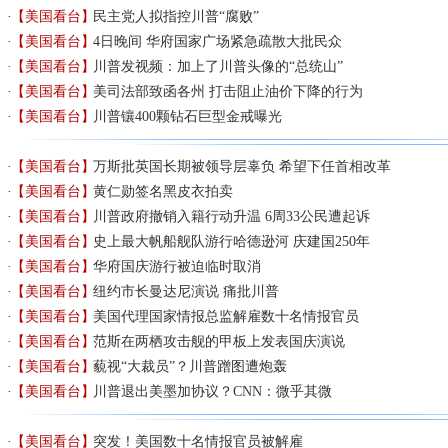
【美国看台】
民主党人拟指控川普“腐败”
【美国看台】
4日晚间 华府国家广场紧急疏散大批民众
【美国看台】
川普发视频：加上了川普头像的“总统山”
【美国看台】
美司法部致函各州 打击阻止油价下降的行为
【美国看台】
川普镶400颗钻石巨型金戒曝光
【美国看台】
万斯批英国长期被领导层辜负 希望下任首相改革
【美国看台】
黄仁勋签名黑皮衣拍卖
【美国看台】
川普政府撤销入籍行动升温 6周33公民遭起诉
【美国看台】
史上最大帆船舰队游行哈德逊河 庆建国250年
【美国看台】
华府国庆游行被迫临时取消
【美国看台】
纽约市长曼达尼演说 痛批川普
【美国看台】
美国代理国家情报总监解雇数十名情报官员
【美国看台】
范斯在两栖攻击舰的甲板上发表国庆演说
【美国看台】
藐视“大裁员”？川普蹭图遭炮轰
【美国看台】
川普退出美墨加协议？CNN：微乎其微
【美国看台】
突发！美国数十名情报官员被解雇