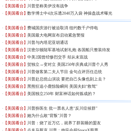
【美国看台】
川普坚称美伊没有战争
【美国看台】
数学博士中4次乐透2040万入袋 神操盘战术曝光
【美国看台】
费城国庆游行被迫取消 纽约数千户停电
【美国看台】
美国最大电网宣布启动紧急警报
【美国看台】
川普与内塔尼亚胡通话
【美国看台】
汉密尔顿陆军基地试射礼炮 各国船只整装待发
【美国看台】
中美2国曾经惨烈交手 却从未宣战
【美国看台】
贺独立→变对立 美国250年庆典成川普个人秀
【美国看台】
川普做客第二夫人节目 金句点评历任总统
【美国看台】
川普赴总统山演说 要把自己头像也刻上去？
【美国看台】
黑熊狂追小鹿惊险瞬间 美国夫妇“救驾”
【美国看台】
美国独立250年 财富神话如何炼成的？
【美国看台】
川普扮医生 批一票名人患“反川症候群”
【美国看台】
她为什么敢“背叛”川普？
【美国看台】
川普：烧了近万亿，就养了群装睡的盟友
【美国看台】
点名马斯克 川普：他应会捐SpaceX股票