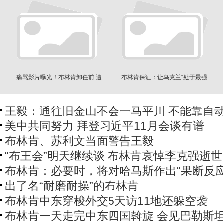
痛骂影片曝光！布林肯卸任前 遭
布林肯保证：让乌克兰“处于最强
他“猛炮”连发
地位”
王毅：通往旧金山不会一马平川 不能靠自
美中共同努力 拜登习近平11月会谈有谱
布林肯、苏利文当面警告王毅
“布王会”明天继续谈 布林肯哀悼李克强逝世
布林肯：必要时，将对哈马斯作出“果断反应
出了名“耐磨耐操”的布林肯
布林肯中东穿梭外交5天访11地还躲空袭
布林肯一天走完中东四国斡旋 会见巴勒斯