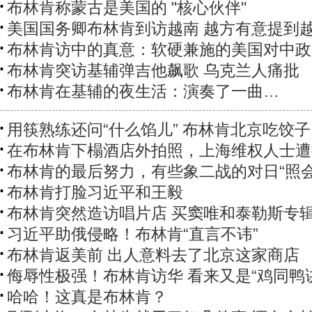
布林肯称蒙古是美国的 "核心伙伴"
美国国务卿布林肯到访越南 越方有意提到越
布林肯访中的真意：软硬兼施的美国对中政
布林肯突访基辅弹吉他飙歌 乌克兰人痛批
布林肯在基辅的夜生活：演奏了一曲…
用筷熟练还问“什么馅儿” 布林肯北京吃饺子
在布林肯下榻酒店外拍照，上海维权人士遭
布林肯的最后努力，有些象二战的对日“照会
布林肯打脸习近平和王毅
布林肯突然造访唱片店 买窦唯和泰勒斯专
习近平助俄侵略！布林肯“直言不讳”
布林肯返美前 出人意料去了北京这家商店
侮辱性极强！布林肯访华 看来又是“鸡同鸭
哈哈！这真是布林肯？