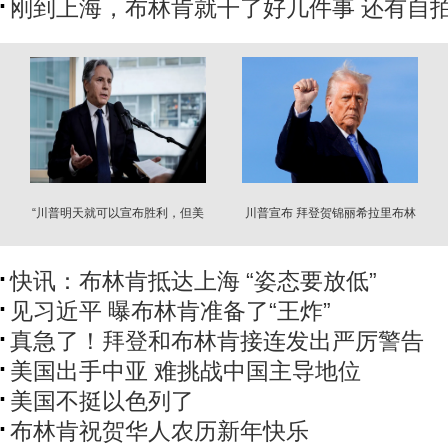
刚到上海，布林肯就干了好几件事 还有自
“川普明天就可以宣布胜利，但美
川普宣布 拜登贺锦丽希拉里布林
国已陷入困境”
肯等15人…
快讯：布林肯抵达上海 “姿态要放低”
见习近平 曝布林肯准备了“王炸”
真急了！拜登和布林肯接连发出严厉警告
美国出手中亚 难挑战中国主导地位
美国不挺以色列了
布林肯祝贺华人农历新年快乐