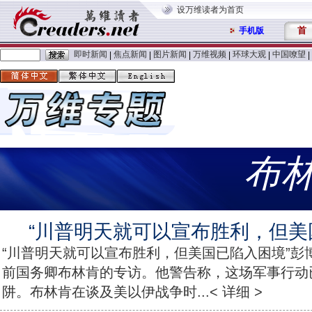
设万维读者为首页
首
手机版
即时新闻
焦点新闻
图片新闻
万维视频
环球大观
中国嘹望
|
|
|
|
|
|
布
“川普明天就可以宣布胜利，但美
“川普明天就可以宣布胜利，但美国已陷入困境”彭
前国务卿布林肯的专访。他警告称，这场军事行动
阱。布林肯在谈及美以伊战争时...< 详细 >