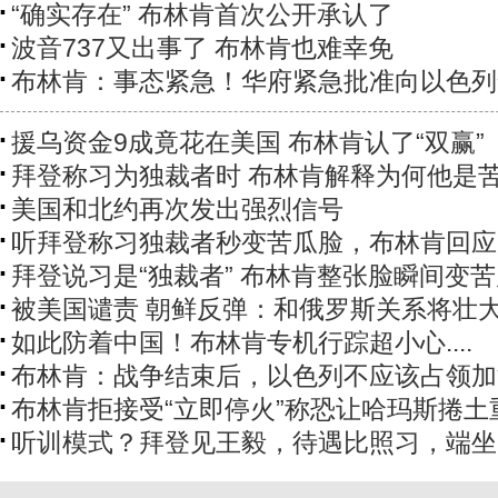
“确实存在” 布林肯首次公开承认了
波音737又出事了 布林肯也难幸免
布林肯：事态紧急！华府紧急批准向以色列
援乌资金9成竟花在美国 布林肯认了“双赢”
拜登称习为独裁者时 布林肯解释为何他是
美国和北约再次发出强烈信号
听拜登称习独裁者秒变苦瓜脸，布林肯回应
拜登说习是“独裁者” 布林肯整张脸瞬间变
被美国谴责 朝鲜反弹：和俄罗斯关系将壮
如此防着中国！布林肯专机行踪超小心....
布林肯：战争结束后，以色列不应该占领加
布林肯拒接受“立即停火”称恐让哈玛斯捲土
听训模式？拜登见王毅，待遇比照习，端坐