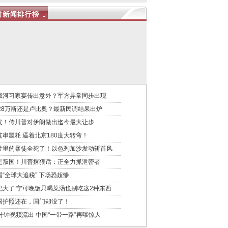
戴河习家宴传出意外？军方异常同步出现
028万斯还是卢比奥？最新民调结果出炉
发！传川普对伊朗做出迄今最大让步
连串噩耗 逼着北京180度大转弯！
片里的暴徒全死了！以色列加沙发动斩首风
是叛国！川普撂狠话：正全力抓泄密者
国“全球大追税” 下场恐超惨
纪大了 宁可晚饭只喝菜汤也别吃这2种东西
国护照还在，国门却没了！
6分钟视频流出 中国“一带一路”再曝惊人