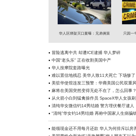
华人区绑架灭口案曝：兄弟俩策
只因一句
划“特工式”绑架
冒险逃离中共 却遭ICE逮捕 华人梦碎
中国“老头乐” 正在收割美国中产
华人按摩院套路曝光
难以置信地残忍 美华人致11犬死亡 下场惨了
美驻华使馆连发三预警：华裔美国公民双重
麻将在美国突然变得无处不在了，怎么回事
从火箭小白到猛禽操作员 SpaceX华人女孩
清纯华女微信钓14男结婚 警方埋伏餐厅逮人
“清纯”华女钓14男结婚 再称中国家人生病骗
能领现金还不用每月还款 华人为何排斥以房