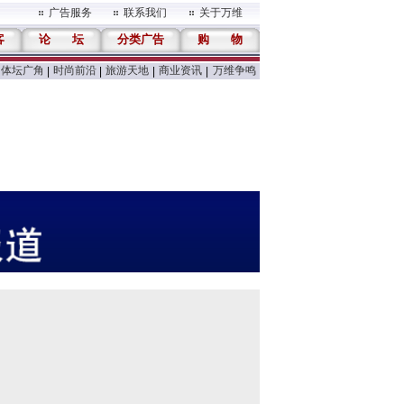
广告服务
联系我们
关于万维
客
论
坛
分类广告
购
物
体坛广角
时尚前沿
旅游天地
商业资讯
万维争鸣
|
|
|
|