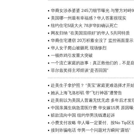
华裔女涉杀婆婆 245刀细节曝光 与警方对峙
美国哪一州最有幸福感？华人答案很现实
纽约住宅5级大火 78岁华妇确认死亡
网友归纳 “在美国混得好”的华人 5共同特质
华裔住宅遭窃 20万积蓄全没了 监控画面显示
华人女子爬山被砸死 现场惨烈
一顿炸鸡引发重大突破
一个流亡家庭的故事：真正救他们的，不是
菲尔兹奖得主邓煜谈“是否回国”
赴美生子拿护照？ “美宝”家庭更难选择才开
她从上海飞洛杉矶 带“飞行神器”遭警告
赴美前以为美国人普遍无忧无虑 多年后才发
中国亲属生病急需医疗费 华女嫁15男 原因曝
赃款流向中国 纽约华男洗钱遭起诉
小费支付攻略 华人曝一定要付、按No Tip区
接到诈骗电话 华男一个问题对方瞬间“露馅”