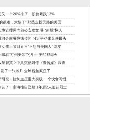
国又一个20%来了！股价暴跌13%
真的很难，太惨了” 那些走投无路的美国
入境管理局内部公安发文 曝 “新规”惊人
戴河会前曝惊悚传闻 习近平动张又侠最头
国女孩上节目直言“不想当美国人” 网友
上喊着“打倒美帝”的斗士 突然都熄火
放黎智英？中共突然叫停《壹传媒》调查
罗发了一张照片 全球粉丝疯狂了
新研究：控制血压重大突破 一个饮食习惯
京认了！南海撞自己船 1年后2人追认烈士