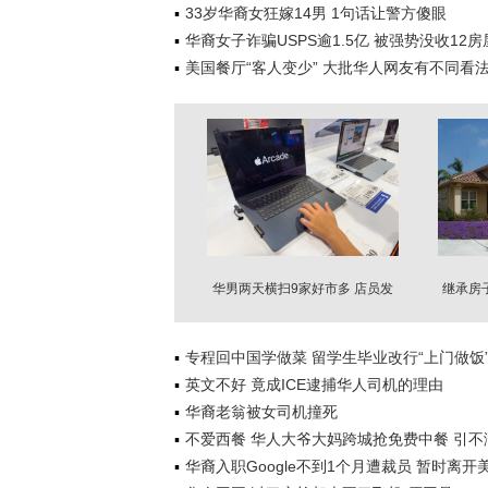
33岁华裔女狂嫁14男 1句话让警方傻眼
华裔女子诈骗USPS逾1.5亿 被强势没收12房
美国餐厅“客人变少” 大批华人网友有不同看
华男两天横扫9家好市多 店员发
继承房
现1异常报警
专程回中国学做菜 留学生毕业改行“上门做饭
英文不好 竟成ICE逮捕华人司机的理由
华裔老翁被女司机撞死
不爱西餐 华人大爷大妈跨城抢免费中餐 引不
华裔入职Google不到1个月遭裁员 暂时离开