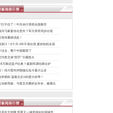
于扛不住了！中共央行突然全面救市
戴河习家宴传出意外？军方异常同步出现
宫突传重磅消息！
准算计！6个月-3年不准出境 废掉你的永居
年过去，整个中国都变了
党刊发文谈“四字” 引爆怒火
028万斯还是卢比奥？最新民调结果出炉
发！传川普对伊朗做出迄今最大让步
连串噩耗 逼着北京180度大转弯！
位光鲜亮丽，与普京共舞的女外长，被逐出
处是中文招牌 世界又一城变得如中国城市