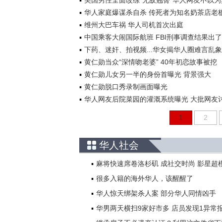
美国男性全面改练“无敌翘臀”华人网友不以为
华人家庭爆谋杀自杀 传死者为知名奶茶店老
维州大巴车祸 华人司机首次出庭
中国乘客大闹国际航班 FBI刑事调查结果出了
下药、迷奸、拍视频...华女揭华人圈难言乱象
黄仁勋当众“深情吻老婆” 40年初恋故事被挖
黄仁勋儿女另一半的身份首曝光 背景强大
黄仁勋脱口秀录制画面曝光
华人网友后院菜园的灌溉系统曝光 大批网友
1
2
华人社会
麻将快速席卷洛杉矶 成社交时尚 影星超
很多入籍的海外华人，该醒醒了
华人惊天绑架杀人案 部分华人同情凶手
华男两天横扫9家好市多 店员发现1异常