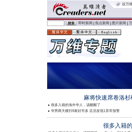
设万
即时新闻
焦点新闻
图片新闻
|
|
|
麻将快速席卷洛杉
很多入籍的海外华人，该醒醒了
华男两天横扫9家好市多 店员发现1异常报警
很多入籍