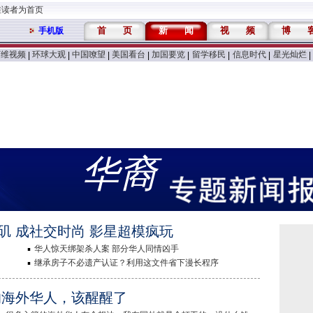
维读者为首页
首
页
新
闻
视
频
博
手机版
万维视频
环球大观
中国嘹望
美国看台
加国要览
留学移民
信息时代
星光灿烂
|
|
|
|
|
|
|
|
华裔
矶 成社交时尚 影星超模疯玩
华人惊天绑架杀人案 部分华人同情凶手
继承房子不必遗产认证？利用这文件省下漫长程序
的海外华人，该醒醒了