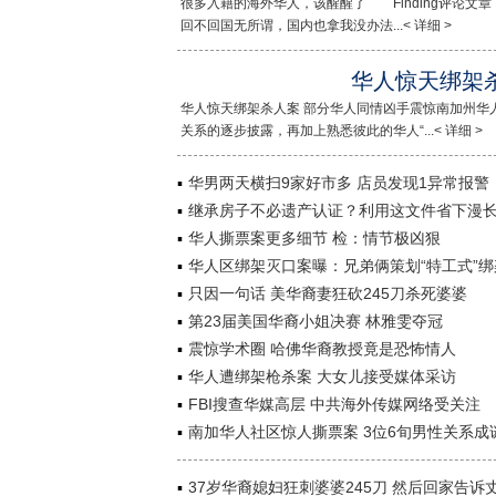
很多入籍的海外华人，该醒醒了 Finding评论
回不回国无所谓，国内也拿我没办法...< 详细 >
华人惊天绑架
华人惊天绑架杀人案 部分华人同情凶手震惊南加州华人社
关系的逐步披露，再加上熟悉彼此的华人“...< 详细 >
华男两天横扫9家好市多 店员发现1异常报警
继承房子不必遗产认证？利用这文件省下漫
华人撕票案更多细节 检：情节极凶狠
华人区绑架灭口案曝：兄弟俩策划“特工式”绑
只因一句话 美华裔妻狂砍245刀杀死婆婆
第23届美国华裔小姐决赛 林雅雯夺冠
震惊学术圈 哈佛华裔教授竟是恐怖情人
华人遭绑架枪杀案 大女儿接受媒体采访
FBI搜查华媒高层 中共海外传媒网络受关注
南加华人社区惊人撕票案 3位6旬男性关系成
37岁华裔媳妇狂刺婆婆245刀 然后回家告诉