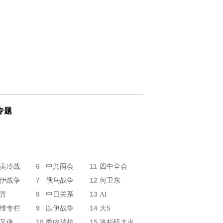
专题
6
11
美冷战
中共两会
四中全会
7
12
伊战争
俄乌战争
何卫东
8
13
普
中日关系
AI
9
14
维专栏
以伊战争
大S
10
15
又侠
委内瑞拉
洛杉矶大火