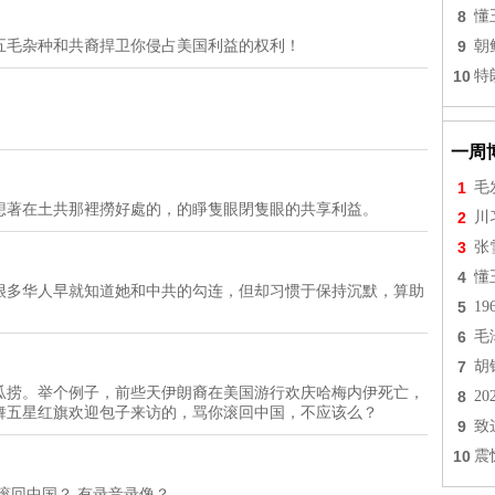
8
懂
五毛杂种和共裔捍卫你侵占美国利益的权利！
9
朝
10
特
一周
1
毛
想著在土共那裡撈好處的，的睜隻眼閉隻眼的共享利益。
2
川
3
张
4
懂
很多华人早就知道她和中共的勾连，但却习惯于保持沉默，算助
5
1
6
毛
7
胡
瓜捞。举个例子，前些天伊朗裔在美国游行欢庆哈梅内伊死亡，
8
2
舞五星红旗欢迎包子来访的，骂你滚回中国，不应该么？
9
致
10
震
他滚回中国？ 有录音录像？