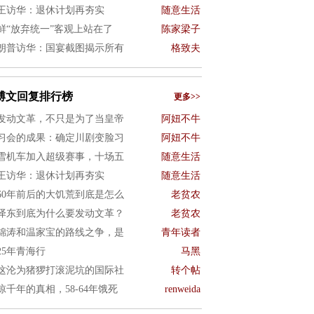
王访华：退休计划再夯实
随意生活
鲜“放弃统一”客观上站在了
陈家梁子
朗普访华：国宴截图揭示所有
格致夫
博文回复排行榜
更多>>
发动文革，不只是为了当皇帝
阿妞不牛
习会的成果：确定川剧变脸习
阿妞不牛
雪机车加入超级赛事，十场五
随意生活
王访华：退休计划再夯实
随意生活
960年前后的大饥荒到底是怎么
老贫农
泽东到底为什么要发动文革？
老贫农
锦涛和温家宝的路线之争，是
青年读者
025年青海行
马黑
这沦为猪猡打滚泥坑的国际社
转个帖
惊千年的真相，58-64年饿死
renweida