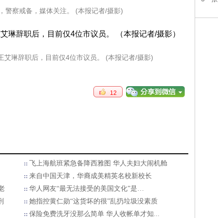
，警察戒备，媒体关注。 (本报记者/摄影)
艾琳辞职后，目前仅4位市议员。 (本报记者/摄影)
12
飞上海航班紧急备降西雅图 华人夫妇大闹机舱
来自中国天津，华裔成美精英名校新校长
老
华人网友“最无法接受的美国文化”是…
刑
她指控黄仁勋“这货坏的很”乱扔垃圾没素质
保险免费洗牙没那么简单 华人收帐单才知...