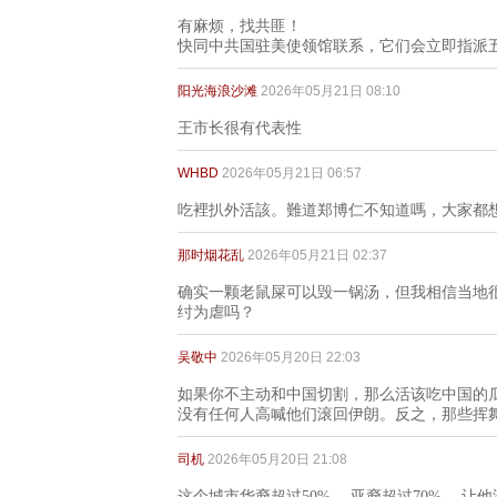
有麻烦，找共匪！
快同中共国驻美使领馆联系，它们会立即指派
阳光海浪沙滩
2026年05月21日 08:10
王市长很有代表性
WHBD
2026年05月21日 06:57
吃裡扒外活該。難道郑博仁不知道嗎，大家都
那时烟花乱
2026年05月21日 02:37
确实一颗老鼠屎可以毁一锅汤，但我相信当地
纣为虐吗？
吴敬中
2026年05月20日 22:03
如果你不主动和中国切割，那么活该吃中国的
没有任何人高喊他们滚回伊朗。反之，那些挥
司机
2026年05月20日 21:08
这个城市华裔超过50%， 亚裔超过70%， 让