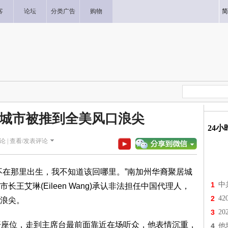
客
论坛
分类广告
购物
简
城市被推到全美风口浪尖
24
论 |
查看/发表评论
不在那里出生，我不知道该回哪里。”南加州华裔聚居城
1
中
王艾琳(Eileen Wang)承认非法担任中国代理人，
2
4
浪尖。
3
2
开座位，走到主席台最前面靠近在场听众，他表情沉重，
4
他