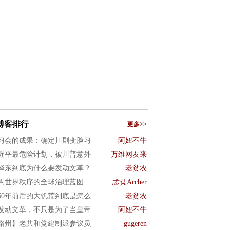
博客排行
更多>>
习会的成果：确定川剧变脸习
阿妞不牛
近平最危险计划，被川普意外
万维网友来
泽东到底为什么要发动文革？
老贫农
构世界秩序的全球治理蓝图
孞烎Archer
960年前后的大饥荒到底是怎么
老贫农
发动文革，不只是为了当皇帝
阿妞不牛
路州】老共和党建制派参议员
gugeren