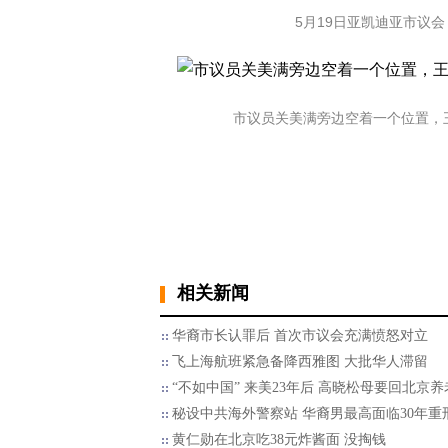
5月19日亚凯迪亚市议会
市议员关美满旁边空着一个位置，王
相关新闻
华裔市长认罪后 首次市议会充满愤怒对立
飞上海航班紧急备降西雅图 大批华人滞留
“不如中国” 来美23年后 高晓松母要回北京养
秘设中共海外警察站 华裔男最高面临30年重
黄仁勋在北京吃38元炸酱面 没掏钱