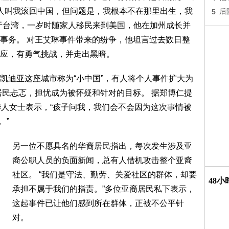
有人叫我滚回中国，但问题是，我根本不在那里出生，我
5
后
于台湾，一岁时随家人移民来到美国，他在加州成长并
事务。 对王艾琳事件带来的纷争，他坦言过去数日整
应，有勇气挑战，并走出黑暗。
凯迪亚这座城市称为“小中国”，有人将个人事件扩大为
居民忐忑，担忧成为被怀疑和针对的目标。 据郑博仁提
华人女士表示，“孩子问我，我们会不会因为这次事情被
。”
另一位不愿具名的华裔居民指出，每次发生涉及亚
裔公职人员的负面新闻，总有人借机攻击整个亚裔
社区。 “我们是守法、勤劳、关爱社区的群体，却要
48
承担不属于我们的指责。”多位亚裔居民私下表示，
这起事件已让他们感到所在群体，正被不公平针
对。