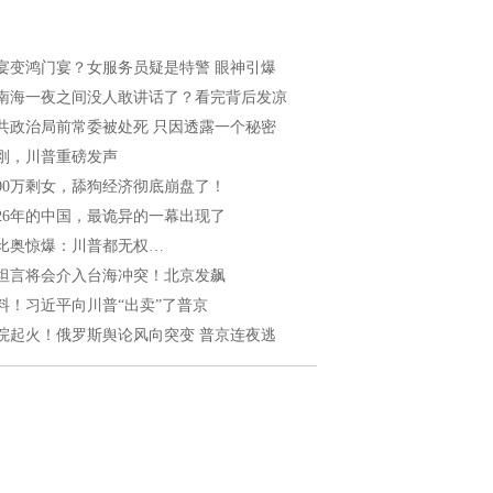
宴变鸿门宴？女服务员疑是特警 眼神引爆
南海一夜之间没人敢讲话了？看完背后发凉
共政治局前常委被处死 只因透露一个秘密
刚，川普重磅发声
200万剩女，舔狗经济彻底崩盘了！
026年的中国，最诡异的一幕出现了
比奥惊爆：川普都无权…
坦言将会介入台海冲突！北京发飙
料！习近平向川普“出卖”了普京
院起火！俄罗斯舆论风向突变 普京连夜逃