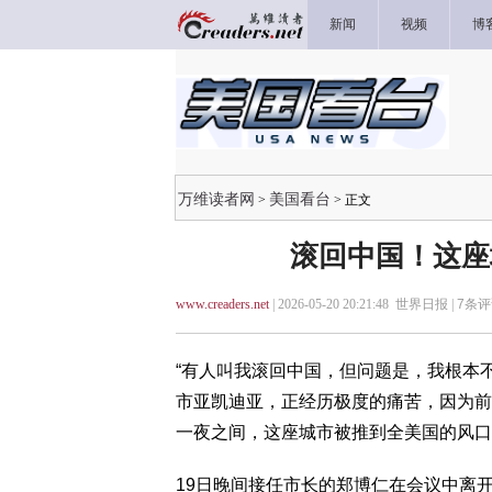
新闻
视频
博
万维读者网
美国看台
>
> 正文
滚回中国！这座
www.creaders.net
| 2026-05-20 20:21:48 世界日报 |
7
条评
“有人叫我滚回中国，但问题是，我根本
市亚凯迪亚，正经历极度的痛苦，因为前市长
一夜之间，这座城市被推到全美国的风口
19日晚间接任市长的郑博仁在会议中离