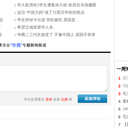
华人租房给5学生遭集体欠租 收房后当场傻眼
这位“中国大妈”成了川普访华前的祭品
规定
华女持绿卡出游 登机被拒 原因是…
”
希望之城首留华人名
国
华裔二三代长相变了 不像中国人 原因不简单
“华裔”
一周
1
川
2
习
3
毛
评论前需要先
登录
或者
注册
哦
4
重
5
1
6
毛
7
【