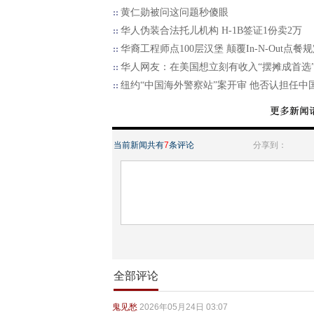
黄仁勋被问这问题秒傻眼
华人伪装合法托儿机构 H-1B签证1份卖2万
华裔工程师点100层汉堡 颠覆In-N-Out点餐
华人网友：在美国想立刻有收入“摆摊成首选
纽约“中国海外警察站”案开审 他否认担任中
当前新闻共有
7
条评论
分享到：
全部评论
鬼见愁
2026年05月24日 03:07