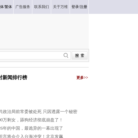
体
/
繁体
广告服务
联系我们
关于万维
登录
/
注册
小时新闻排行榜
更多>>
共政治局前常委被处死 只因透露一个秘密
200万剩女，舔狗经济彻底崩盘了！
026年的中国，最诡异的一幕出现了
坦言将会介入台海冲突！北京发飙