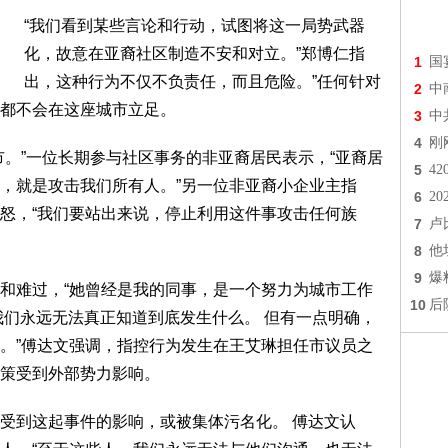
“我们看到某些言论和行动，试图将这一局势武器
化，故意在亚裔社区制造不安和对立。”郑博仁指
1
国
出，这种行为不仅不负责任，而且危险。”任何针对
2
中
都不会在这座城市立足。
3
中
4
刚
市。”一位长期参与社区事务的非亚裔居民表示，“亚裔居
5
4
，就是攻击我们所有人。”另一位非亚裔小企业主指
6
2
怒，“我们要站出来说，停止利用这件事攻击任何族
7
卢
8
他
9
爆
和难过，“她曾经是我的同事，是一个努力为城市工作
10
后
我们永远无法真正知道到底发生什么。 但有一点明确，
。”傅达文强调，指控行为发生在王艾琳担任市议员之
策受到外部势力影响。
受到这起事件的影响，或被集体污名化。 傅达文认