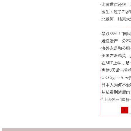
·
比黄世仁还狠！
·
医生：过了71
·
北戴河一结束大
·
暴跌35%！“国
·
难怪遗产一分不
·
海外永居和公职
·
美国左派精英，
·
在MIT上学，
·
离婚3天后与希拉
·
UE Crypto
·
日本人为何不爱
·
从茄鲞到烤鹿肉
·
“上四休三”降薪
1