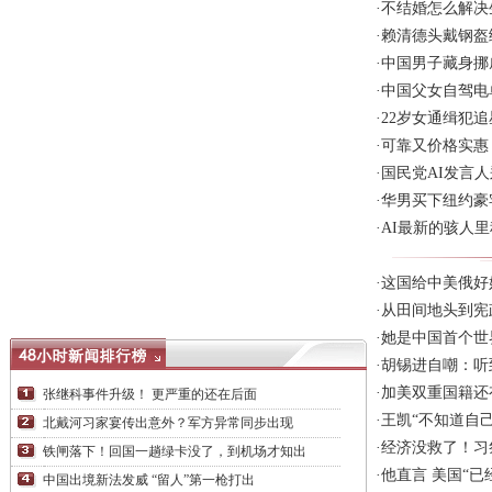
·
不结婚怎么解决
·
赖清德头戴钢盔
·
中国男子藏身挪
·
中国父女自驾电
·
22岁女通缉犯
·
可靠又价格实惠
·
国民党AI发言
·
华男买下纽约豪
·
AI最新的骇人
·
这国给中美俄好
·
从田间地头到宪
·
她是中国首个世
·
胡锡进自嘲：听
·
加美双重国籍还
张继科事件升级！ 更严重的还在后面
·
王凯“不知道自
北戴河习家宴传出意外？军方异常同步出现
·
经济没救了！习
铁闸落下！回国一趟绿卡没了，到机场才知出
·
他直言 美国“已
中国出境新法发威 “留人”第一枪打出