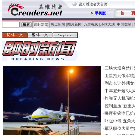
设万维读者为首页
首
手机版
|
焦点新闻
|
图片新闻
|
万维视频
|
环球大观
|
中国嘹望
|
即时新闻
·
三峡大坝突然排
·
卫星拍到俄军核
·
副市长让外甥女
·
中年避开这3大
·
炸弹无人机闯机
·
控制血压“新重
·
曝拜登癌症已扩
·
吓阻中俄 五角
·
军队职位大量空