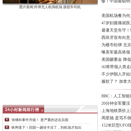
·
惨！中国最聪明
图片新闻:炸弹无人机闯机场 接驳车司机
·
美国机场餐为何
·
47岁妇腹痛就
·
避暑天堂失守！
·
西班牙宣布向意
·
为楼市松绑 北
·
曝美军最高将领
·
美国砸重金 降
·
AI将带领人类走
·
不少伊朗人开始
·
服软了？ 加拿
·
BBC：人工智
·
20分钟全军覆
·
上海地铁票价上
·
周星驰 是骂不
张继科事件升级！ 更严重的还在后面
·
152米巨型UFO
铁闸落下！回国一趟绿卡没了，到机场才知出