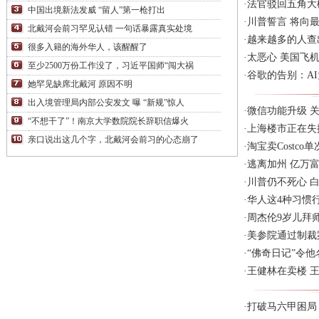
·
法官驳回五角大
中国出境新法发威 “留人”第一枪打出
·
川普誓言 将向
北戴河会前习罕见认错 一句话暴露真实处境
·
越来越多的人查
很多入籍的海外华人，该醒醒了
·
太恶心 美国飞
至少2500万份工作没了，习近平国师“闯大祸
·
谷歌的告别：A
她罕见缺席北戴河 原因不明
出入境管理局内部公安发文 曝 “新规”惊人
·
微信功能升级 
“不想干了”！南京大学数院院长辞职信爆火
·
上海楼市正在失
亲口说出这几个字，北戴河会前习的心态崩了
·
淘宝卖Costc
·
逃离加州 亿万富
·
川普仍不死心 
·
华人这4种习惯行
·
周杰伦9岁儿拜
·
美参院通过制裁
·
“佛奇日记”令
·
王健林在卖楼 
·
打破马六甲困局