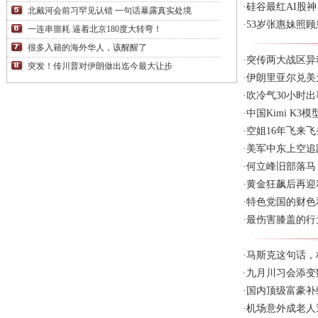
·
硅谷最红AI股神
北戴河会前习罕见认错 一句话暴露真实处境
·
53岁张惠妹照
一连串噩耗 逼着北京180度大转弯！
很多入籍的海外华人，该醒醒了
·
突传两大战区异
突发！传川普对伊朗做出迄今最大让步
·
伊朗里亚尔兑美
·
吹冷气30小时
·
中国Kimi K
·
空姐16年飞来
·
美军中东上空追
·
何立峰旧部落马
·
黄金狂飙后再迎
·
特色党国的财色
·
最伤害膝盖的行
·
马斯克这句话，
·
九月川习会添变
·
国内顶级富豪补
·
机场意外成老人