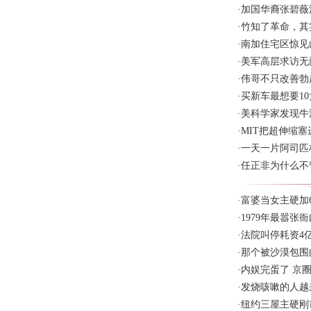
·
加国华裔张碧薇
·
竹知了革命，其
·
南加住宅区惊见
·
美军高层求访无
·
伟哥不只改善勃
·
买新车最想要10
·
美科学家发现牛
·
MIT把超伸缩塞
·
一天一片阿司匹
·
任正非为什么不
·
富婆当女主硬加
·
1979年最嚣张
·
法院叫停耗资4
·
那个被沙漠包围
·
内娱完蛋了 京
·
发烧咳嗽的人越
·
纽约三屋主硬刚