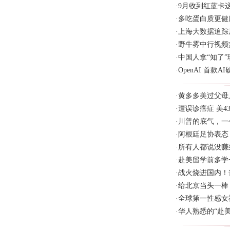
·
9月收到红蓝卡
·
多吃蛋白质更健
·
上海大数据追踪
·
野牛雾中行视频热
·
中国人拿“知了
·
OpenAI 首款
·
黄多多美过父母
·
遭误诊癌症 美4
·
川普的底气，一
·
阿根廷足协表态
·
所有人都说没赚
·
赴美留学前多学
·
战火烧进国内！
·
给北京当头一棒
·
全球第一性感女
·
华人熟悉的“赴美