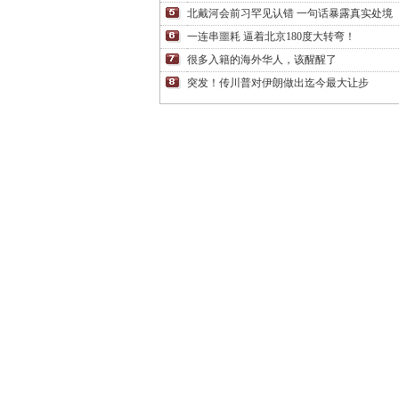
北戴河会前习罕见认错 一句话暴露真实处境
一连串噩耗 逼着北京180度大转弯！
很多入籍的海外华人，该醒醒了
突发！传川普对伊朗做出迄今最大让步