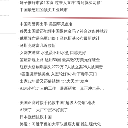
·
妹子推好市多1零食 过来人直呼“看到就买两箱”
·
中国最憋屈的顶尖工业城市
·
中国海警再出手 美国罕见点名
·
移民出国后还能领中国退休金吗？符合这条件就行
·
俄军阵亡是乌军14倍！泽伦斯基公布最新估计
·
马斯克财富几近腰斩
·
女网友透露 水煮蛋不用水煮 口感更好
·
签证新规上路 适用50国 最高缴2万美元保证金
·
红旗大桥崩塌损失2772万 7人被立案28人被问责
·
4匪垂涎新娘美色 入室轮奸8小时下毒手灭门
·
出家12年后又还俗结婚 “北大天才”发声
·
AI未必抢走人的工作 最新研究：真正冲击是…
·
美国正商讨接手伦敦中国“超级大使馆”地块
·
AI来了，大厂中层不好混了
·
日本强烈抗议中国
·
路透：习近平促加大军队反腐力度 推进现代化