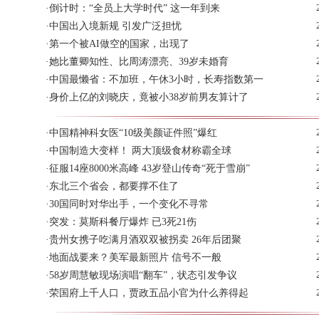
·
倒计时：“全员上大学时代” 这一年到来
·
中国出入境新规 引发广泛担忧
·
第一个被AI做空的国家，出现了
·
她比董卿知性、比周涛漂亮、39岁未婚育
·
中国最懒省：不加班，午休3小时，长寿指数第一
·
身价上亿的刘晓庆，竟被小38岁前男友算计了
·
中国精神科女医“10级美颜证件照”爆红
·
中国制造大变样！ 两大顶级食材称霸全球
·
征服14座8000米高峰 43岁登山传奇“死于雪崩”
·
东北三个省会，都要撑不住了
·
30国同时对华出手，一个变化不寻常
·
突发：莫斯科餐厅爆炸 已3死21伤
·
贵州女携子吃满月酒双双被拐卖 26年后团聚
·
地面战要来？美军最新照片 信号不一般
·
58岁周慧敏现场演唱“翻车”，状态引发争议
·
荣国府上千人口，贾政五品小官为什么养得起