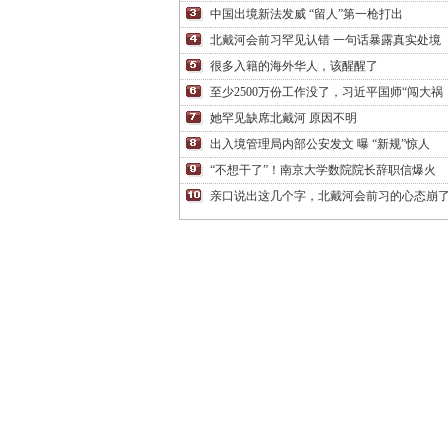
中国出境新法发威 “留人”第一枪打出
北戴河会前习罕见认错 一句话暴露真实处境
很多入籍的海外华人，该醒醒了
至少2500万份工作没了，习近平国师“闯大祸
她罕见缺席北戴河 原因不明
出入境管理局内部公安发文 曝 “新规”惊人
“不想干了”！南京大学数院院长辞职信爆火
亲口说出这几个字，北戴河会前习的心态崩