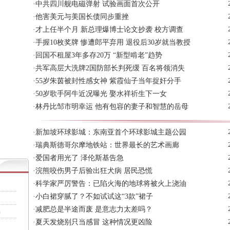
·
中共四川舰电磁弹射 试验画面首次公开
·
他害美元与美国长债同步重挫
·
才上任半个月 新总理爆博士论文抄袭 校方调查
·
手握10枚奖牌 惨遭郎平弃用 退役后30岁就当教授
·
回国不租屋3年多存20万 “新型啃老”趋势
·
共军高层大洗牌2国防部长判死缓 百名将领消失
·
55岁朱茵被封性感女神 紫霞仙子当年捉奸分手
·
50岁歌手阿牛近况曝光 娶水祥祈生下一女
·
林丹比邹市明幸运 他有包容的妻子和智慧的岳母
·
新加坡环球影城：东南亚首个环球影城主题公园
·
瑞典斯德哥尔摩地铁站：世界最长的艺术画廊
·
爱国者用光了 泽伦斯基告急
·
浣熊咬伤男子后验出狂犬病 居民恐慌
·
科学家严厉警告：已陷火海的地球将被火上浇油
·
小白裙穿腻了？不如试试这“3款”裙子
·
减肥总是半途而废 是意志力太差吗？
出
·
夏天发烧别只当感冒 这种情况更凶险