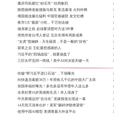
·
重庆司机硬扛“砂石车” 结局惨烈
·
陕西烧烤老板撞脸马斯克 客流暴涨 火到外网
·
俄国接连爆出猛料 中国官媒破防 发文吐槽
·
夜市5大“最脏”小吃，千万别去碰
·
做亲家之前 必须要清楚对方这3件事
·
突然停发台湾人签证 北京非洲布局新成果
·
“女虎”曾娴静：天生丽质，不是一般的“好色”
·
获奖之后 王虹最想感谢的人
·
习近平的“四场战役”，就要崩盘了
·
三巨头罕见同一阵线！美中AI对决迎关键一天
·
吹嘘“帮习近平进口石油” ...下场曝光
·
向快递员索赔38万！年营收几千亿的中国大厂太坏
·
加国幸福价曝光！多伦多温哥华需年入这么多
·
全美狂赞16岁英雄救生员！本人现身了
·
中共新规边控“合法化” 党媒报道出现这一幕
·
14天毁灭清单出炉！美军“砸碎伊朗脊梁骨”
·
使用中国AI模型 美调查最大外送平台