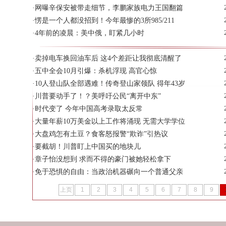
·
网曝辛保安被带走细节，李鹏家族电力王国翻篇
·
愣是一个人都没招到！今年最惨的3所985/211
·
4年前的凌晨：美中俄，盯紧几小时
·
卖掉电车换回油车后 这4个差距让我彻底清醒了
·
五中全会10月引爆：杀机浮现 高官心惊
·
10人登山队全部遇难！传奇登山家领队 得年43岁
·
川普要动手了！？美呼吁公民“离开中东”
·
时代变了 今年中国高考录取太反常
·
大量年薪10万美金以上工作将涌现 无需大学学位
·
大盘鸡怎有土豆？食客怒报警“欺诈”引热议
·
要截胡！川普盯上中国买的地块儿
·
章子怡没想到 求而不得的豪门被她轻松拿下
·
免于恐惧的自由：当政治机器碾向一个普通父亲
上页
1
2
3
4
5
6
7
8
9