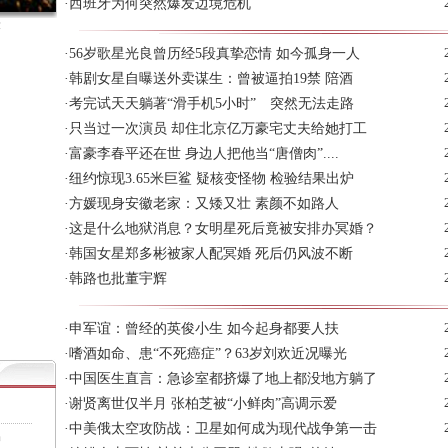
·
西班牙为何突然爆发边境危机
最
·
56岁歌星光良曾历经5段真挚恋情 如今孤身一人
·
韩剧女星自曝送外卖谋生：曾被逼拍19禁 陪酒
·
考完试天天躺著“滑手机5小时” 突然无法走路
·
只当过一次演员 却住北京亿万豪宅丈夫给她打工
·
富豪李春平还在世 身边人把他当“唐僧肉”....
·
纽约惊现3.65米巨鲨 疑核变怪物 检验结果出炉
·
方媛现身安徽老家：又矮又壮 素颜不如路人
·
这是什么地狱消息？女明星死后竟被安排办冥婚？
·
韩国女星郑多彬被家人配冥婚 死后仍风波不断
·
韩路也批董宇辉
·
申军谊：曾经的英俊小生 如今起身都要人扶
·
嗜酒如命、患“不死癌症”？63岁刘欢近况曝光
·
中国医生直言：急诊室都挤爆了地上都没地方躺了
·
谢贤离世仅半月 张柏芝被“小鲜肉”高调示爱
·
中美俄太空攻防战：卫星如何成为现代战争第一击
出