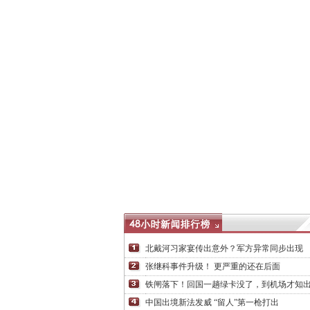
北戴河习家宴传出意外？军方异常同步出现
张继科事件升级！ 更严重的还在后面
铁闸落下！回国一趟绿卡没了，到机场才知
中国出境新法发威 “留人”第一枪打出