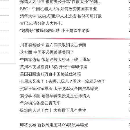
·
嫁错人太可怕 被前夫公开骂“性欲太强”的她...
·
BBC：中国机器人大军如何改变英国零售业
·
清华大学“拔尖式”数学人才选拔 被补习班打败
·
古巴1/3省分陷入大停电
·
“翘臀珍”被爆婚内出轨 小王是吹牛老爹
·
川普突然喊卡 宣布同意取消攻击伊朗
·
这方面 中国不必再羡慕美国了
了
·
中国靠边站 俄朝跨境大桥马上竣工通车
·
黄河不夜城投资1.6亿 开张半年即停摆
·
美国召回逾12万台中国格兰仕冰箱
·
长周末又来了！去哪儿玩儿？看这一篇就足够了
·
贺家王家邓家罩着 太子党军火帝国黑幕曝光
·
震惊学术圈 哈佛华裔教授竟是恐怖情人
·
华尔街准备坐云霄飞车
·
吸烟的人过了六十 大多攒下几个共性
·
即将发布 首款纯电宝马iX4路试再曝光