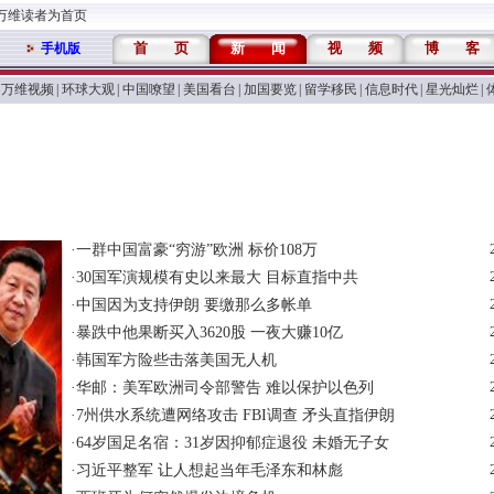
万维读者为首页
首
页
新
闻
视
频
博
客
手机版
万维视频
|
环球大观
|
中国嘹望
|
美国看台
|
加国要览
|
留学移民
|
信息时代
|
星光灿烂
|
·
一群中国富豪“穷游”欧洲 标价108万
·
30国军演规模有史以来最大 目标直指中共
·
中国因为支持伊朗 要缴那么多帐单
·
暴跌中他果断买入3620股 一夜大赚10亿
·
韩国军方险些击落美国无人机
·
华邮：美军欧洲司令部警告 难以保护以色列
·
7州供水系统遭网络攻击 FBI调查 矛头直指伊朗
·
64岁国足名宿：31岁因抑郁症退役 未婚无子女
·
习近平整军 让人想起当年毛泽东和林彪