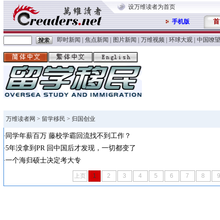
设万维读者为首页
首
手机版
即时新闻
|
焦点新闻
|
图片新闻
|
万维视频
|
环球大观
|
中国嘹
万维读者网
>
留学移民
> 归国创业
同学年薪百万 藤校学霸回流找不到工作？
5年没拿到PR 回中国后才发现，一切都变了
一个海归硕士决定考大专
上页
1
2
3
4
5
6
7
8