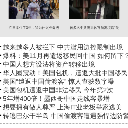
在日本住了3年，我为什么准备把
传多名中共离退休官员离境后“失
全家接过来
踪”
越来越多人被拦下 中共滥用边控限制出境
爆料：美11月再遣返移民回中国 如何留下
中国人想方设法将资产转移出境
华人圈震动！美国包机，遣返大批中国移民
美国“遣返中国偷渡客” 惊人查获数字曝
美国包机遣返中国非法移民 今年第2次
5年增400倍！墨西哥中国走线客暴增
想要拥有做人尊严 上海IT业老板举家逃美
转逃巴尔干半岛 中国偷渡客遭遇强悍边防