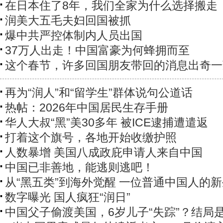
在日本住了8年，我们全家为什么选择搬走
润美大五毛夫妇回国被抓
爆中共严控体制内人员出国
37万人出走！中国富豪为何蜂拥而至
这个春节，许多回国朋友带回的消息出奇一
再为“润人”和“留学生”群体说句公道话
热帖：2026年中国居民生存手册
华人大叔“黑”美30多年 被ICE逮捕遭遣返
打着这个旗号，各地开始收缴护照
人数暴增 美国八成政庇申请人来自中国
中国已非善地，能逃则逃吧！
从“黑五类”到海外觉醒 一位普通中国人的
数字曝光 国人疯狂“润日”
中国父子偷渡美国，6岁儿子“失踪”？结局