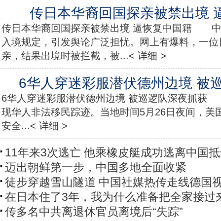
传日本华裔回国探亲被禁出境 
传日本华裔回国探亲被禁出境 逼恢复中国籍 中
入境规定，引发舆论广泛担忧。网上有爆料，一位
亲，结果出境时被拦截，被...< 详细 >
6华人穿迷彩服潜伏德州边境 被
6华人穿迷彩服潜伏德州边境 被巡逻队深夜抓获
现华人非法移民踪迹。当地时间5月26日夜间，美
安全...< 详细 >
11年来3次逃亡 他乘橡皮艇成功逃离中国
迈出朝鲜第一步，中国多地全面收紧
徒步穿越雪山隧道 中国社媒热传走线德国
在日本住了3年，我为什么准备把全家接过
传多名中共离退休官员离境后“失踪”