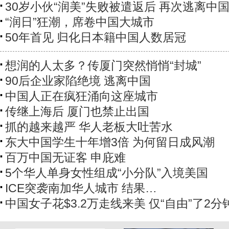
30岁小伙“润美”失败被遣返后 再次逃离中
“润日”狂潮，席卷中国大城市
50年首见 归化日本籍中国人数居冠
想润的人太多？传厦门突然悄悄“封城”
90后企业家陷绝境 逃离中国
中国人正在疯狂涌向这座城市
传继上海后 厦门也禁止出国
抓的越来越严 华人老板大吐苦水
东大中国学生十年增3倍 为何留日成风潮
百万中国无证客 申庇难
5个华人单身女性组成“小分队”入境美国
ICE突袭南加华人城市 结果…
中国女子花$3.2万走线来美 仅“自由”了2分