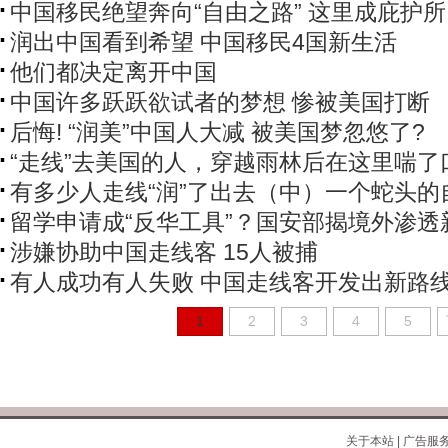
中国移民绝望奔向“自由之路” 这里成庇护
润出中国看到希望 中国移民4国新生活
他们都决定离开中国
中国许多跃跃欲试者的梦想 惨被美国打断
后悔! “润美”中国人大减 被美国梦忽悠了?
“走线”去美国的人，穿越雨林后在这里喘了
有多少人走线“润”了出去（中）一个蛇头的
留学申请成“反华工具”？国安部揭境外渗透
涉嫌协助中国走线客 15人被捕
有人成功有人失败 中国走线客开发出新路
1
2
3
4
5
关于本站
|
广告服