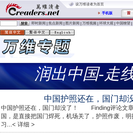
设万维读者为首页
首
手机版
即时新闻
焦点新闻
图片新闻
万维视频
环球大观
中国嘹望
|
|
|
|
|
|
润出中国-走
中国护照还在，国门却
中国护照还在，国门却没了！ Finding评论文
国，是直接把国门焊死，机场关了，护照作废，明
习...< 详细 >