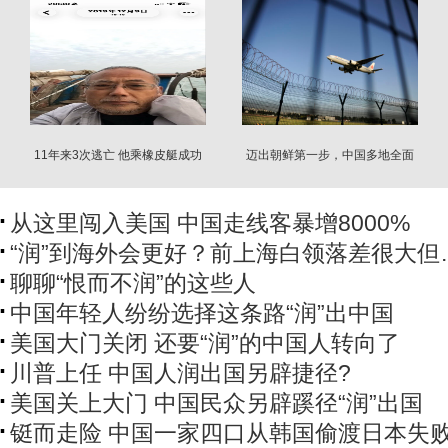
11年来3次逃亡 他乘橡皮艇成功
迈出朝鲜第一步，中国多地全面
逃离中国抵达韩国
收紧
从这里闯入美国 中国走线客暴增8000%
“润”到海外会更好？前上海白领落差很大但
聊聊“恨而不润”的这些人
中国年轻人纷纷选择这条路“润”出中国
美国大门关闭 还要“润”的中国人转向了
川普上任 中国人润出国另辟捷径?
美国关上大门 中国民众另辟蹊径“润”出国
铤而走险 中国一家四口从韩国偷渡日本失