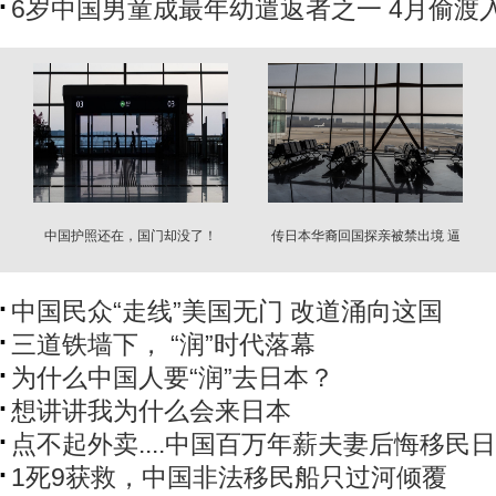
6岁中国男童成最年幼遣返者之一 4月偷渡
中国护照还在，国门却没了！
传日本华裔回国探亲被禁出境 逼
恢复中国籍
中国民众“走线”美国无门 改道涌向这国
三道铁墙下， “润”时代落幕
为什么中国人要“润”去日本？
想讲讲我为什么会来日本
点不起外卖....中国百万年薪夫妻后悔移民
1死9获救，中国非法移民船只过河倾覆