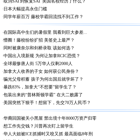
取消SAT到恢复SAT 美国名校经历了什么？
日本大幅提高永住门槛
同学年薪百万 藤校学霸回流找不到工作？
在国际高中生们的暑假里 我看到巨大参差...
懵圈！藤校纷纷扩招 美签史上最严？
同时被康奈尔和剑桥录取 该如何选？
中国出入境新规 为何让加拿RCIC恐慌？
全球最惨唐人街 5万华人仅剩2000人
加拿大人收养的子女 如何获公民身份？
骗光父母积蓄 孩子为何出国后就学坏了？
暴跌83%，加拿大“不想要”留学生了？
包装出来的“普林斯顿学霸” 在大二败露了
美国突然下狠手！想留下，先交70万人民币？
华裔回国被关小黑屋 禁出境十年8000万资产归零
想工作先交钱？川普再次盯上留学生
华人大姐被ICE抓捕时又咬又抓 最高面临8年刑