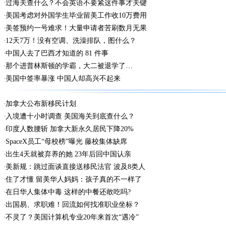
过海关查什么？不会英语不要紧这件事才关键
美国考虑对外国学生毕业留美工作收10万费用
美签预约一号难求！大量申请者苦刷数月无果
12天7万！没有空调、洗澡排队，图什么？
中国人去了巴西才知道的 81 件事
那个进普林斯顿的学霸，大二被退学了…
美国中签率暴涨 中国人却高兴不起来
加拿大公布新移民计划
入境遭十小时调查 美国海关到底查什么？
印度人数腰斩 加拿大新永久居民下降20%
SpaceX员工“母校榜”曝光 藤校集体缺席
出生4天就被弃养的她 23年后回中国认亲
美新规：跳过面谈直接送移民法官 波及8类人
住了才懂 留美华人妈妈：孩子真的不一样了
在日华人集体中毒 这样的中餐还敢吃吗?
出国易、求职难！回流如何找准职业坐标？
不灵了？美国计算机专业20年来首次“遇冷”