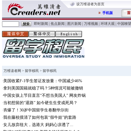
设万维读者为首页
首
手机版
即时新闻
|
焦点新闻
|
图片新闻
|
万维视频
|
环球大观
|
中国嘹
万维读者网
>
留学移民
> 留学移民
美国收紧F-1学生签证发放量：中国减少46%
拿到美国国籍就稳了吗？5种情况可能被撤销
中国女孩上节目直言“不想当美国人” 网友炸锅
当初想留的“退路” 如今硬生生变成死局？
夯爆了！30岁中国留学生卷翻华尔街
我在藤校摸清了如何包装“假牛娃”的套路
女儿放弃纽大，选港大 妈妈心凉透了...