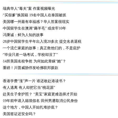
瑞典华人“毒夫”案 作案视频曝光
“买假爹”换国籍 19名中国人在泰国被抓
美国哪一州最有幸福感？华人答案很现实
中国留学生在澳洲“薅羊毛” 或坐牢10年
冯秉诚：鲜为人知的故事
28岁中国留学生半年出入境20多次 提交名表退税
一个流亡家庭的故事：真正救他们的，不是庇护
“毕业只差一场考试，学校却没了”
14所美国名校争抢 为何如此青睐“她”？
重磅！川普威胁停发哈佛联邦拨款
香港学费“涨”声一片 谁还敢赴港读书？
有人逃离 有人却把它当“桃花源”
赴美生子拿护照？ “美宝”家庭更难选择才开始
19年前申请入籍填假名 田州男遭取消公民身份
这个地方，中国人开始扎堆抄底？
美国签证还安全吗？