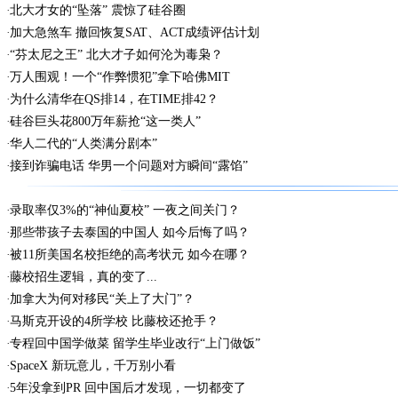
北大才女的“坠落” 震惊了硅谷圈
加大急煞车 撤回恢复SAT、ACT成绩评估计划
“芬太尼之王” 北大才子如何沦为毒枭？
万人围观！一个“作弊惯犯”拿下哈佛MIT
为什么清华在QS排14，在TIME排42？
硅谷巨头花800万年薪抢“这一类人”
华人二代的“人类满分剧本”
接到诈骗电话 华男一个问题对方瞬间“露馅”
录取率仅3%的“神仙夏校” 一夜之间关门？
那些带孩子去泰国的中国人 如今后悔了吗？
被11所美国名校拒绝的高考状元 如今在哪？
藤校招生逻辑，真的变了...
加拿大为何对移民“关上了大门”？
马斯克开设的4所学校 比藤校还抢手？
专程回中国学做菜 留学生毕业改行“上门做饭”
SpaceX 新玩意儿，千万别小看
5年没拿到PR 回中国后才发现，一切都变了