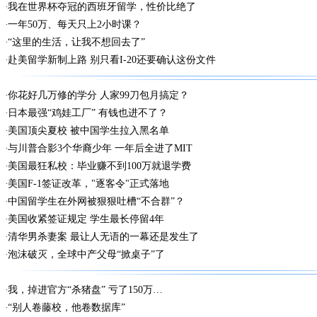
我在世界杯夺冠的西班牙留学，性价比绝了
一年50万、每天只上2小时课？
“这里的生活，让我不想回去了”
赴美留学新制上路 别只看I-20还要确认这份文件
你花好几万修的学分 人家99刀包月搞定？
日本最强“鸡娃工厂” 有钱也进不了？
美国顶尖夏校 被中国学生拉入黑名单
与川普合影3个华裔少年 一年后全进了MIT
美国最狂私校：毕业赚不到100万就退学费
美国F-1签证改革，"逐客令"正式落地
中国留学生在外网被狠狠吐槽“不合群”？
美国收紧签证规定 学生最长停留4年
清华男杀妻案 最让人无语的一幕还是发生了
泡沫破灭，全球中产父母“掀桌子”了
我，掉进官方“杀猪盘” 亏了150万…
“别人卷藤校，他卷数据库”