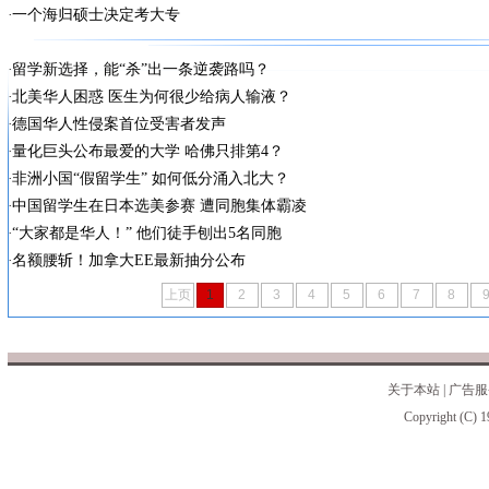
一个海归硕士决定考大专
留学新选择，能“杀”出一条逆袭路吗？
北美华人困惑 医生为何很少给病人输液？
德国华人性侵案首位受害者发声
量化巨头公布最爱的大学 哈佛只排第4？
非洲小国“假留学生” 如何低分涌入北大？
中国留学生在日本选美参赛 遭同胞集体霸凌
“大家都是华人！” 他们徒手刨出5名同胞
名额腰斩！加拿大EE最新抽分公布
上页
1
2
3
4
5
6
7
8
关于本站
|
广告服
Copyright (C) 1