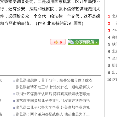
实或接受调查处罚。二是动用国家机器，区计生局找不
行，还有公安、法院和检察院，就不信张艺谋能跑到火
件，必须给公众一个交代，给法律一个交代，这不是娱
1
北
相当严肃的事情。（作者 北京特约记者 周西）
2
一
3
2
4
突
0
5
铁
6
北
7
至
8
照
9
出
10
这
衣
张艺谋没想到，苦干42年，给岳父岳母做了嫁衣
张艺谋都请不动王菲 孙浩凭什么一通电话解决？
取消张艺谋妻子认证后 陈婷真实婚姻状态曝光
？
张艺谋美国参加儿子毕业礼 44岁陈婷状态惊艳
张艺谋二儿子耶鲁大学毕业 赴美参加毕业典礼
痛
张艺谋：两个弟弟都是残疾人 他超生是为了....