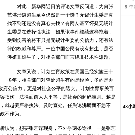
对此，新华网近日的评论文章反问道：为何张
5
中
艺谋涉嫌超生至今仍然是一个谜？无锡计生委是真
找不到还是没有真心去找？有网友甚至怀疑无锡计
生委是在选择性执法，如果该事件继续这样拖着，
受到伤害的将不只是无锡计生委的公信力，还有法
律的权威和尊严。一位中国公民有没有超生，是否
涉嫌非婚生子，对相关部门而言绝非技术性难题。
文章又说，计划生育政策在我国已经实施三十
多年，相关部门对查处超生有的是经验，多的是办
伤政府公信力，更是对社会公平的透支。计划生育事关百
容损伤。法律面前人人平等，是社会的起码准则。越是
，就越要严格执法、及时查处。任舆论沸腾而不急不
48
政不作为。
认为，想要张艺谋现身，不外乎两条途径，一是张艺