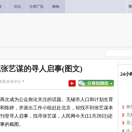
客
论坛
分类广告
购物
简
张艺谋的寻人启事(图文)
24
查看/发表评论
次成为公众舆论关注的话题。无锡市人口和计划生育
1
铁
和陈婷，并派出工作小组赶赴北京，却找不到张艺谋本
2
北
登寻人启事，找寻张艺谋，人民网今天(11月26日)还
3
至
事的截图。
4
出