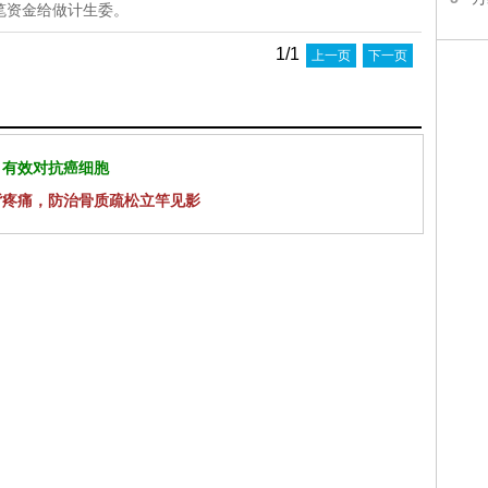
笔资金给做计生委。
1/1
上一页
下一页
 有效对抗癌细胞
背疼痛，防治骨质疏松立竿见影