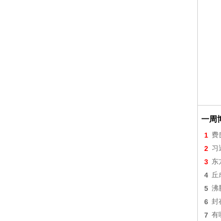
一周
1
费
2
习
3
东
4
丘
5
沸
6
封
7
有