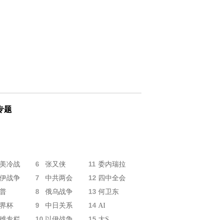
专题
6
11
美冷战
张又侠
委内瑞拉
7
12
伊战争
中共两会
四中全会
8
13
普
俄乌战争
何卫东
9
14
界杯
中日关系
AI
10
15
维专栏
以伊战争
大S