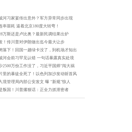
戴河习家宴传出意外？军方异常同步出现
连串噩耗 逼着北京180度大转弯！
028万斯还是卢比奥？最新民调结果出炉
发！传川普对伊朗做出迄今最大让步
闸落下！回国一趟绿卡没了，到机场才知出
戴河会前习罕见认错 一句话暴露真实处境
少2500万份工作没了，习近平国师“闯大祸
片里的暴徒全死了！以色列加沙发动斩首风
入境管理局内部公安发文 曝 “新规”惊人
是叛国！川普撂狠话：正全力抓泄密者