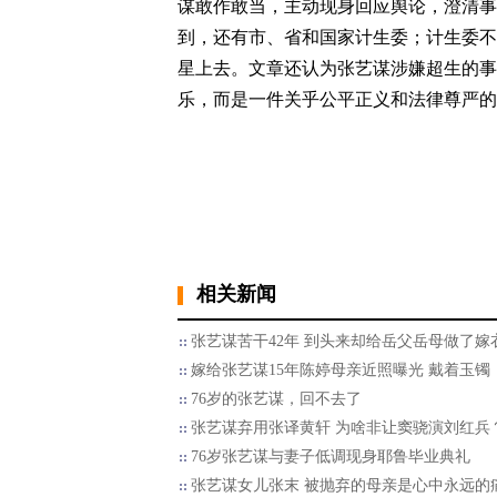
谋敢作敢当，主动现身回应舆论，澄清事
到，还有市、省和国家计生委；计生委不
星上去。文章还认为张艺谋涉嫌超生的事
乐，而是一件关乎公平正义和法律尊严的
相关新闻
张艺谋苦干42年 到头来却给岳父岳母做了嫁
嫁给张艺谋15年陈婷母亲近照曝光 戴着玉镯
76岁的张艺谋，回不去了
张艺谋弃用张译黄轩 为啥非让窦骁演刘红兵
76岁张艺谋与妻子低调现身耶鲁毕业典礼
张艺谋女儿张末 被抛弃的母亲是心中永远的