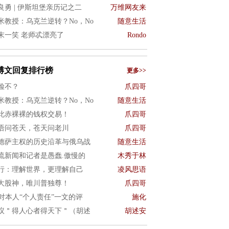
良勇 | 伊斯坦堡亲历记之二
万维网友来
米教授：乌克兰逆转？No，No
随意生活
末一笑 老师忒漂亮了
Rondo
博文回复排行榜
更多>>
脸不？
爪四哥
米教授：乌克兰逆转？No，No
随意生活
此赤裸裸的钱权交易！
爪四哥
语问苍天，苍天问老川
爪四哥
德萨主权的历史沿革与俄乌战
随意生活
流新闻和记者是愚蠢.傲慢的
木秀于林
行：理解世界，更理解自己
凌风思语
大股神，唯川普独尊！
爪四哥
I对本人“个人责任”一文的评
施化
议＂得人心者得天下＂（胡述
胡述安