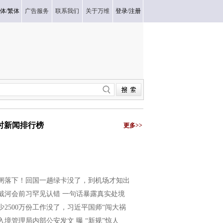
体
/
繁体
广告服务
联系我们
关于万维
登录
/
注册
小时新闻排行榜
更多>>
闸落下！回国一趟绿卡没了，到机场才知出
戴河会前习罕见认错 一句话暴露真实处境
少2500万份工作没了，习近平国师“闯大祸
入境管理局内部公安发文 曝 “新规”惊人