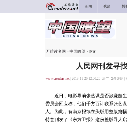
新闻
视频
博
万维读者网
中国瞭望
>
> 正文
人民网刊发寻找
www.creaders.net
| 2013-11-26 12:00:26 法广 |
2
条评论 |
近日，电影导演张艺谋是否涉嫌超生再
委员会回应称，他们千方百计联系张艺谋
人。为此，有南京报纸在头版用整版篇幅刊
特意刊发了《东方卫报》这份整版寻人启