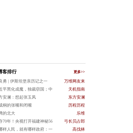
博客排行
更多>>
良勇 | 伊斯坦堡亲历记之一
万维网友来
近平黑化成魔，独裁窃国；中
天机指南
方安澜：想起张玉凤
东方安澜
成桐的张嘴和闭嘴
历程历程
腾的北大
乐维
存70年！央视打开福建神秘56
弓长贝占郎
哪样人民，就有哪样政府：一
高伐林