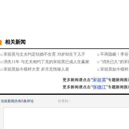
相关新闻
宋祖英与丈夫约定结婚不生育 39岁却生下儿子
不再隐瞒！李谷
消失11年 与丈夫相约丁克的宋祖英已成人生赢家
“消失已久”的
宋祖英如今模样大变 岁月无情催人老
宋祖英如今模样
“宋祖英”
“张德江”
当前新闻共有
0
条评论
分享到：