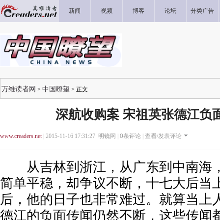
新闻
视频
博客
论坛
分类广告
万维读者网
中国瞭望
>
> 正文
深航收购案 宋祖英张德江负
www.creaders.net
| 2015-11-16 17:31:27 明镜网 |
0
条评论 |
查看/发表评论
从吉林到浙江，从广东到中南海，
简单平稳，却争议不断，十七大后当
后，他的日子也非常难过。就算当上
德江的负面传闻仍然不断，这些传闻