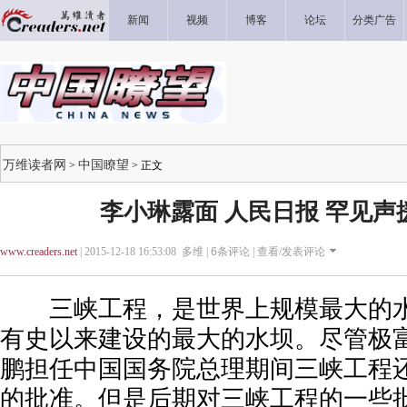
新闻
视频
博客
论坛
分类广告
万维读者网
中国瞭望
>
> 正文
李小琳露面 人民日报 罕见声
www.creaders.net
| 2015-12-18 16:53:08 多维 |
6
条评论 |
查看/发表评论
三峡工程，是世界上规模最大的水
有史以来建设的最大的水坝。尽管极富
鹏担任中国国务院总理期间三峡工程
的批准。但是后期对三峡工程的一些