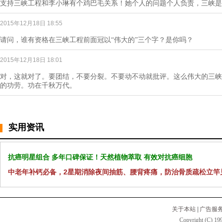
支持三峡工程和李小琳有个鸡巴毛关系！她个人的问题个人负责，三峡是
2015年12月18日 18:55
请问，谁有资格在三峡工程前面冠以“伟大的”三个字？是你吗？
2015年12月18日 18:01
对，这就对了。要团结，不要分裂。不要动不动就批评。这么伟大的三峡
的功劳。功在千秋万代。
实用资讯
抗癌明星组合 多年口碑保证！天然植物萃取 有效对抗癌细胞
中老年补钙必备，2星期消除夜间抽筋、腰背疼痛，防治骨质疏松立竿
关于本站
|
广告服
Copyright (C) 199