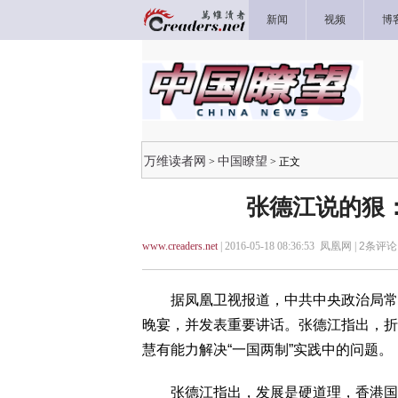
新闻
视频
博
万维读者网
中国瞭望
>
> 正文
张德江说的狠
www.creaders.net
| 2016-05-18 08:36:53 凤凰网 |
2
条评论 
据凤凰卫视报道，中共中央政治局常
晚宴，并发表重要讲话。张德江指出，折
慧有能力解决“一国两制”实践中的问题。
张德江指出，发展是硬道理，香港国际