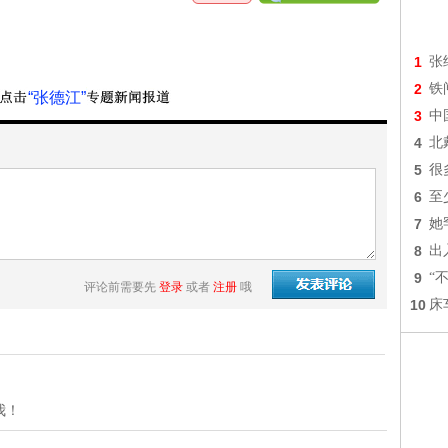
1
张
2
铁
“张德江”
3
中
4
北
5
很
6
至
7
她
8
出
9
“
评论前需要先
登录
或者
注册
哦
10
床
我！