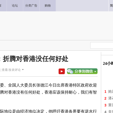
客
论坛
分类广告
购物
简
：折腾对香港没任何好处
24
|
查看/发表评论
委、全国人大委员长张德江今日出席香港特区政府欢迎
1
她
腾对香港没有任何好处，香港应该保持耐心，我们有智
2
潘
3
重
地位是由经济地位决定，他呼吁香港各界要有逆水行
4
美