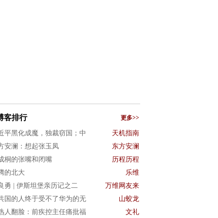
博客排行
更多>>
近平黑化成魔，独裁窃国；中
天机指南
方安澜：想起张玉凤
东方安澜
成桐的张嘴和闭嘴
历程历程
腾的北大
乐维
良勇 | 伊斯坦堡亲历记之二
万维网友来
共国的人终于受不了华为的无
山蛟龙
熟人翻脸：前疾控主任痛批福
文礼