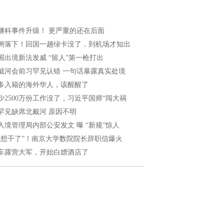
继科事件升级！ 更严重的还在后面
闸落下！回国一趟绿卡没了，到机场才知出
国出境新法发威 “留人”第一枪打出
戴河会前习罕见认错 一句话暴露真实处境
多入籍的海外华人，该醒醒了
少2500万份工作没了，习近平国师“闯大祸
罕见缺席北戴河 原因不明
入境管理局内部公安发文 曝 “新规”惊人
不想干了”！南京大学数院院长辞职信爆火
车露营大军，开始白嫖酒店了