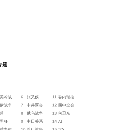
专题
6
11
美冷战
张又侠
委内瑞拉
7
12
伊战争
中共两会
四中全会
8
13
普
俄乌战争
何卫东
9
14
界杯
中日关系
AI
10
15
维专栏
以伊战争
大S