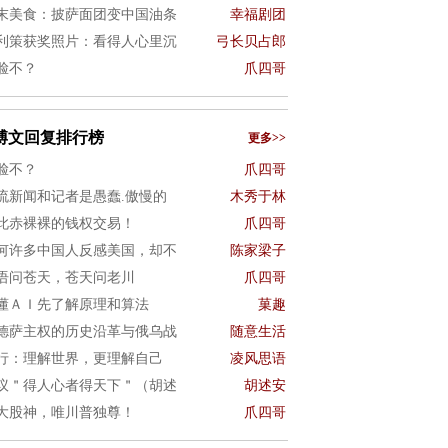
末美食：披萨面团变中国油条
幸福剧团
利策获奖照片：看得人心里沉
弓长贝占郎
脸不？
爪四哥
博文回复排行榜
更多>>
脸不？
爪四哥
流新闻和记者是愚蠢.傲慢的
木秀于林
此赤裸裸的钱权交易！
爪四哥
何许多中国人反感美国，却不
陈家梁子
语问苍天，苍天问老川
爪四哥
懂ＡＩ先了解原理和算法
菓趣
德萨主权的历史沿革与俄乌战
随意生活
行：理解世界，更理解自己
凌风思语
议＂得人心者得天下＂（胡述
胡述安
大股神，唯川普独尊！
爪四哥