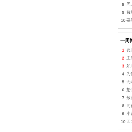
8
周
9
普
10
要
一周
1
要
2
主
3
如
4
为
5
无
6
想
7
敖
8
同
9
小
10
四