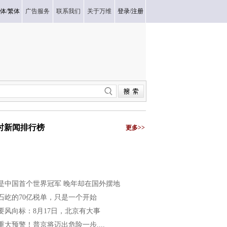
体
/
繁体
广告服务
联系我们
关于万维
登录
/
注册
小时新闻排行榜
更多>>
是中国首个世界冠军 晚年却在国外摆地
石屹的70亿税单，只是一个开始
要风向标：8月17日，北京有大事
重大预警！普京将迈出危险一步....