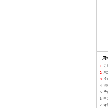
一周
1
习
2
东
3
丘
4
沸
5
费
6
中
7
老