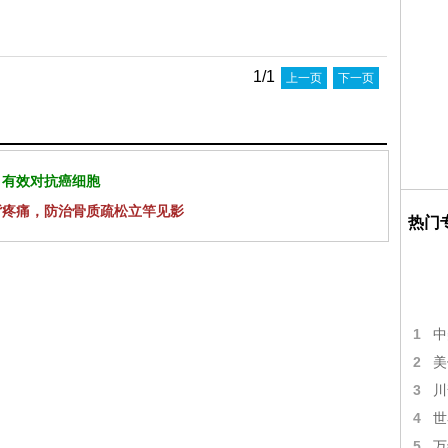
1/1
上一页
下一页
 有效对抗癌细胞
背疼痛，防治骨质疏松立竿见影
热门
1
中
2
美
3
川
4
世
5
万