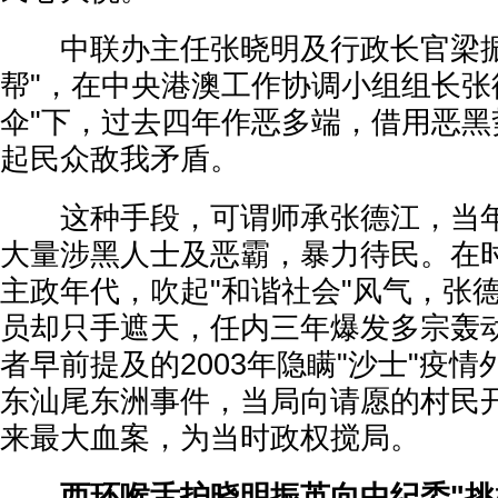
中联办主任张晓明及行政长官梁振
帮"，在中央港澳工作协调小组组长张
伞"下，过去四年作恶多端，借用恶黑
起民众敌我矛盾。
这种手段，可谓师承张德江，当年
大量涉黑人士及恶霸，暴力待民。在
主政年代，吹起"和谐社会"风气，张
员却只手遮天，任内三年爆发多宗轰
者早前提及的2003年隐瞒"沙士"疫情
东汕尾东洲事件，当局向请愿的村民开
来最大血案，为当时政权搅局。
西环喉舌护晓明振英向中纪委"挑