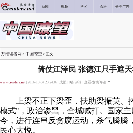
新闻
视频
博客
论坛
分类广告
万维读者网
中国瞭望
>
> 正文
倚仗江泽民 张德江只手遮
www.creaders.net
| 2016-10-04 23:24:07 成报 |
0
条评论 |
查看/发表评论
上梁不正下梁歪，扶助梁振英、捧
模式"，政治渗黑，全城喊打。国家主
今，进行连串反贪腐运动，杀气腾腾，
民心大悦。