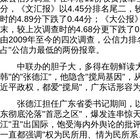
分，《文汇报》以4.45分排名尾二，较
时的4.89分下跌了0.44分；《大公报
末，较上次调查时的4.68分更下跌了0
由2009年至今的四次调查，公信力排
占"公信力最低的两份报章。
中联办的胆子大，多得在朝鲜读大
韩"的"张德江"，他隐含"搅局基因"
近平政权，都爱"搅局"，广东话形容为
张德江担任广东省委书记期间，以
东彻底沦落"首恶之区"，爆发连串惊
江"丑"出国际，饱受海内外舆论的批
一直都强调"权为民所用、情为民所系