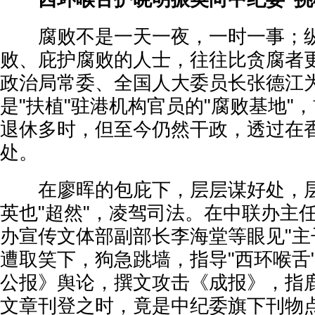
腐败不是一天一夜，一时一事；纵
败、庇护腐败的人士，往往比贪腐者
政治局常委、全国人大委员长张德江
是"扶植"驻港机构官员的"腐败基地"
退休多时，但至今仍然干政，透过在
处。
在廖晖的包庇下，层层谋好处，层
英也"超然"，凌驾司法。在中联办主
办宣传文体部副部长李海堂等眼见"主
遭取笑下，狗急跳墙，指导"西环喉舌
公报》舆论，撰文攻击《成报》，指
文章刊登之时，竟是中纪委旗下刊物